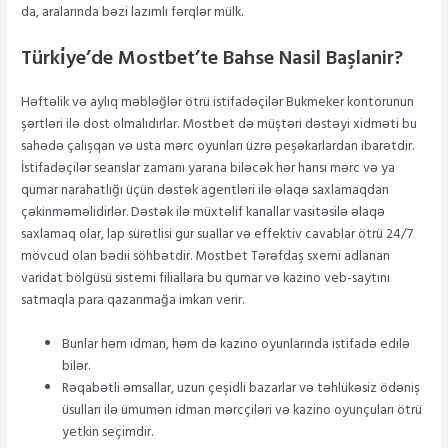
da, aralarında bəzi lazımlı fərqlər mülk.
Türki̇ye’de Mostbet’te Bahse Nasil Başlanir?
Həftəlik və aylıq məbləğlər ötrü istifadəçilər Bukmeker kontorunun
şərtləri ilə dost olmalıdırlar. Mostbet də müştəri dəstəyi xidməti bu
sahədə çalışqan və usta mərc oyunları üzrə peşəkarlardan ibarətdir.
İstifadəçilər seanslar zamanı yarana biləcək hər hansı mərc və ya
qumar narahatlığı üçün dəstək agentləri ilə əlaqə saxlamaqdan
çəkinməməlidirlər. Dəstək ilə müxtəlif kanallar vasitəsilə əlaqə
saxlamaq olar, lap sürətlisi gur suallar və effektiv cavablar ötrü 24/7
mövcud olan bədii söhbətdir. Mostbet Tərəfdaş sxemi adlanan
varidat bölgüsü sistemi filiallara bu qumar və kazino veb-saytını
satmaqla para qazanmağa imkan verir.
Bunlar həm idman, həm də kazino oyunlarında istifadə edilə
bilər.
Rəqabətli əmsallar, uzun çeşidli bazarlar və təhlükəsiz ödəniş
üsulları ilə ümumən idman mərcçiləri və kazino oyunçuları ötrü
yetkin seçimdir.