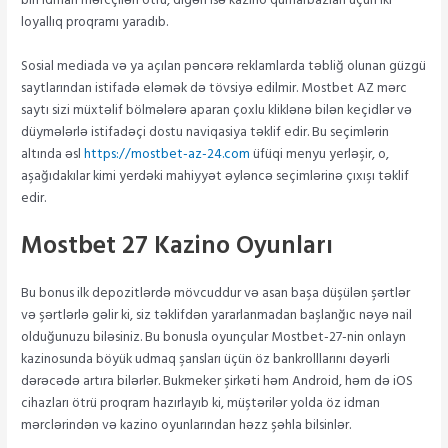
loyallıq proqramı yaradıb.
Sosial mediada və ya açılan pəncərə reklamlarda təbliğ olunan güzgü
saytlarından istifadə eləmək də tövsiyə edilmir. Mostbet AZ mərc
saytı sizi müxtəlif bölmələrə aparan çoxlu kliklənə bilən keçidlər və
düymələrlə istifadəçi dostu naviqasiya təklif edir. Bu seçimlərin
altında əsl
https://mostbet-az-24.com
üfüqi menyu yerləşir, o,
aşağıdakılar kimi yerdəki mahiyyət əyləncə seçimlərinə çıxışı təklif
edir.
Mostbet 27 Kazino Oyunları
Bu bonus ilk depozitlərdə mövcuddur və asan başa düşülən şərtlər
və şərtlərlə gəlir ki, siz təklifdən yararlanmadan başlanğıc nəyə nail
olduğunuzu biləsiniz. Bu bonusla oyunçular Mostbet-27-nin onlayn
kazinosunda böyük udmaq şansları üçün öz bankrolllarını dəyərli
dərəcədə artıra bilərlər. Bukmeker şirkəti həm Android, həm də iOS
cihazları ötrü proqram hazırlayıb ki, müştərilər yolda öz idman
mərclərindən və kazino oyunlarından həzz şəhla bilsinlər.