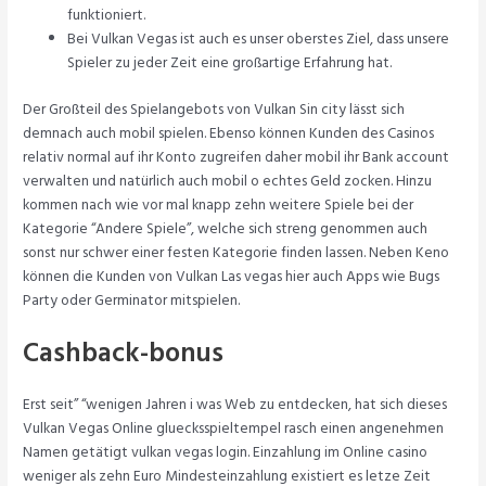
funktioniert.
Bei Vulkan Vegas ist auch es unser oberstes Ziel, dass unsere
Spieler zu jeder Zeit eine großartige Erfahrung hat.
Der Großteil des Spielangebots von Vulkan Sin city lässt sich
demnach auch mobil spielen. Ebenso können Kunden des Casinos
relativ normal auf ihr Konto zugreifen daher mobil ihr Bank account
verwalten und natürlich auch mobil o echtes Geld zocken. Hinzu
kommen nach wie vor mal knapp zehn weitere Spiele bei der
Kategorie “Andere Spiele”, welche sich streng genommen auch
sonst nur schwer einer festen Kategorie finden lassen. Neben Keno
können die Kunden von Vulkan Las vegas hier auch Apps wie Bugs
Party oder Germinator mitspielen.
Cashback-bonus
Erst seit” “wenigen Jahren i was Web zu entdecken, hat sich dieses
Vulkan Vegas Online gluecksspieltempel rasch einen angenehmen
Namen getätigt vulkan vegas login. Einzahlung im Online casino
weniger als zehn Euro Mindesteinzahlung existiert es letze Zeit