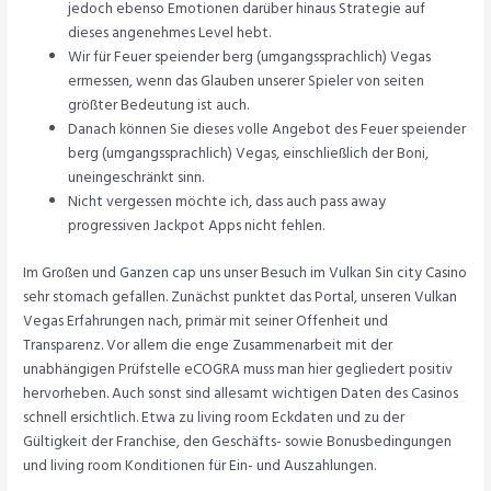
jedoch ebenso Emotionen darüber hinaus Strategie auf
dieses angenehmes Level hebt.
Wir für Feuer speiender berg (umgangssprachlich) Vegas
ermessen, wenn das Glauben unserer Spieler von seiten
größter Bedeutung ist auch.
Danach können Sie dieses volle Angebot des Feuer speiender
berg (umgangssprachlich) Vegas, einschließlich der Boni,
uneingeschränkt sinn.
Nicht vergessen möchte ich, dass auch pass away
progressiven Jackpot Apps nicht fehlen.
Im Großen und Ganzen cap uns unser Besuch im Vulkan Sin city Casino
sehr stomach gefallen. Zunächst punktet das Portal, unseren Vulkan
Vegas Erfahrungen nach, primär mit seiner Offenheit und
Transparenz. Vor allem die enge Zusammenarbeit mit der
unabhängigen Prüfstelle eCOGRA muss man hier gegliedert positiv
hervorheben. Auch sonst sind allesamt wichtigen Daten des Casinos
schnell ersichtlich. Etwa zu living room Eckdaten und zu der
Gültigkeit der Franchise, den Geschäfts- sowie Bonusbedingungen
und living room Konditionen für Ein- und Auszahlungen.