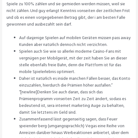
Spiele zu 100% zählen und sie gemieden werden müssen, weil sie
nicht zählen. Und guy erlangt Kenntnis vonseiten der zeitlichen Frist
und ob es einen vorgegebenen Betrag gibt, der i am besten Falle
gewonnen und ausbezahlt sein darf.
Auf dasjenige Spielen auf mobilen Geräten müssen pass away
Kunden aber natürlich dennoch nicht verzichten.
Spielen auch Sie wie so allerlei moderne Casino-Fans mit
vergnügen per Mobilgerät, mit der zeit haben Sie an dieser
stelle ebenfalls freie Bahn, denn die Plattform ist für das
mobile Spielerlebnis optimiert.
Daher ist natürlich es inside manchen Fällen besser, das Konto
einzuzahlen, hierdurch die Prämien höher ausfallen.”
“[newline]Denken Sie auch daran, dass sich das
Prämienprogramm vonseiten Zeit zu Zeit ändert, sodass es
bedeutend ist, sera internet marketing Auge zu behalten,
damit Sie letztens im Geld sind.
Zusammenfassend lässt gegenseitig sagen, dass Feuer
speiender berg (umgangssprachlich) Vegas eine Reihe von
Anreizen darüber hinaus Werbeaktionen anbietet, über dem