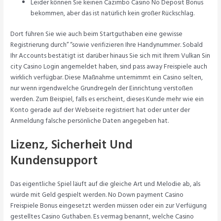
Leider können Sie keinen Cazimbo Casino No Deposit Bonus
bekommen, aber das ist natürlich kein großer Rückschlag.
Dort führen Sie wie auch beim Startguthaben eine gewisse
Registrierung durch” “sowie verifizieren Ihre Handynummer. Sobald
Ihr Accounts bestätigt ist darüber hinaus Sie sich mit Ihrem Vulkan Sin
city Casino Login angemeldet haben, sind pass away Freispiele auch
wirklich verfügbar. Diese Maßnahme unternimmt ein Casino selten,
nur wenn irgendwelche Grundregeln der Einrichtung verstoßen
werden. Zum Beispiel, falls es erscheint, dieses Kunde mehr wie ein
Konto gerade auf der Webseite registriert hat oder unter der
Anmeldung falsche persönliche Daten angegeben hat.
Lizenz, Sicherheit Und
Kundensupport
Das eigentliche Spiel läuft auf die gleiche Art und Melodie ab, als
würde mit Geld gespielt werden. No Down payment Casino
Freispiele Bonus eingesetzt werden müssen oder ein zur Verfügung
gestelltes Casino Guthaben. Es vermag benannt, welche Casino