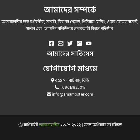
আমাদের সম্পর্কে
আমারহোস্টার দ্রুত বর্ধনশীল, সাশ্রয়ী, নিরাপদ শেয়ার্ড, প্রিমিয়াম হোস্টিং, ওয়েব ডেভেলপমেন্ট,
সার্ভার এবং ডোমেইন সলিউশন্স প্রদানকারী বিশ্বস্ত প্রতিষ্ঠান।
আমাদের সার্ভিসেস
যোগাযোগ মাধ্যম
৫৫৪০ - পাটগ্রাম, বিডি
+09613825013
info@amarhoster.com
Ⓒ কপিরাইট
আমারহোস্টার
২০১৮-২০২২ | সমস্ত অধিকার সংরক্ষিত