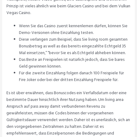
Prinzip ist vieles ähnlich wie beim Glaciers Casino und bei dem Vulkan
Vegas Casino.
Wenn Sie das Casino zuerst kennenlernen dürfen, können Sie
Demo-Versionen ohne Einzahlung testen.
Diese verlangen zum Beispiel, dass Sie living room gesamten
Bonusbetrag as well as das bereits eingezahlte Echtgeld 35
Mal einsetzen,” “bevor Sie es als Echtgeld abheben können.
Das Beste an Freispielen ist natürlich jedoch, dass Sie bares
Geld gewinnen können.
Für die zweite Einzahlung folgen danach 100 Freispiele für
Fire Joker oder bei der dritten Einzahlung Freispiele für.
Es ist über erwähnen, dass Bonuscodes ein Verfallsdatum oder eine
bestimmte Dauer hinsichtlich ihrer Nutzung haben. Um living area
Anspruch auf pass away damit verbundenen Revenu zu
gewährleisten, müssen die Codes binnen der vorgesehenen
Gültigkeitsdauer verwendet werden. Daher ist es unerlässlich, sich an
den vorgegebenen Zeitrahmen zu halten. Daher ist es
empfehlenswert, dass Einzelpersonen die Bedingungen und