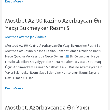
“mostbet-
Read More »
az91:
İdman
Mərcləri
Mostbet Az-90 Kazino Azerbaycan Ən
Və
Yaxşı Bukmeyker Rəsmi S
Giri
Mostbet Azerbaijan
/
admin
Mostbet Az-90 Kazino Azerbaycan Ən Yaxşı Bukmeyker Rəsmi Sa
Mostbet Az Casino Mosbet Kazino Content İdman Üzərində Bahis
Necə Qoyulur Və Kazinoda Necə Oynanır
Bir Oyunçunun Neçə
Hesabı Ola Bilər? Qeydiyyatdan Sonra Mostbet-ə Vəsait Yatırmaq
Üçün Addım-addım Təlimat Mostbet Az-90 Kazino Azerbaycan Ən
Yaxşı Bukmeyker Rəsmi Sayt Bukmeker Kontorunun Rəsmi Saytına
Daxil Olmaq Üsulları
Mostbet
Read More »
Az-
90
Kazino
Mostbet, Azərbaycanda Ən Yaxşı
Azerbaycan