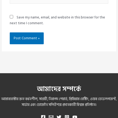
Save my name, email, and website in this browser for the
next time I comment.
আমাদের সম্পর্কে
আমারহোস্টার দ্রুত বর্ধনশীল, সাশ্রয়ী, নিরাপদ শেয়ার্ড, প্রিমিয়াম হোস্টিং, ওয়েব ডেভেলপমেন্ট,
সার্ভার এবং ডোমেইন সলিউশন্স প্রদানকারী বিশ্বস্ত প্রতিষ্ঠান।