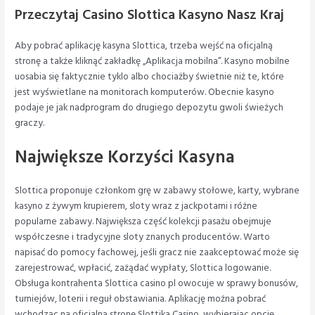
Przeczytaj Casino Slottica Kasyno Nasz Kraj
Aby pobrać aplikację kasyna Slottica, trzeba wejść na oficjalną
stronę a także kliknąć zakładkę „Aplikacja mobilna”. Kasyno mobilne
uosabia się faktycznie tyklo albo chociażby świetnie niż te, które
jest wyświetlane na monitorach komputerów. Obecnie kasyno
podaje je jak nadprogram do drugiego depozytu gwoli świeżych
graczy.
Największe Korzyści Kasyna
Slottica proponuje członkom grę w zabawy stołowe, karty, wybrane
kasyno z żywym krupierem, sloty wraz z jackpotami i różne
popularne zabawy. Największa część kolekcji pasażu obejmuje
współczesne i tradycyjne sloty znanych producentów. Warto
napisać do pomocy fachowej, jeśli gracz nie zaakceptować może się
zarejestrować, wpłacić, zażądać wypłaty, Slottica logowanie.
Obsługa kontrahenta Slottica casino pl owocuje w sprawy bonusów,
turniejów, loterii i reguł obstawiania. Aplikację można pobrać
wchodząc na oficjalną stronę Slottika Casino, wybierając opcję