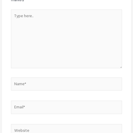
marked
*
Type
here..
Name*
Email*
Website