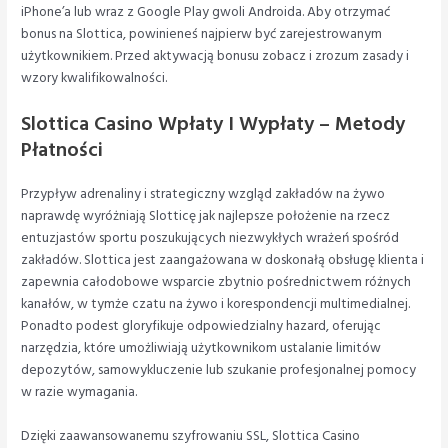
iPhone’a lub wraz z Google Play gwoli Androida. Aby otrzymać
bonus na Slottica, powinieneś najpierw być zarejestrowanym
użytkownikiem. Przed aktywacją bonusu zobacz i zrozum zasady i
wzory kwalifikowalności.
Slottica Casino Wpłaty I Wypłaty – Metody
Płatności
Przypływ adrenaliny i strategiczny wzgląd zakładów na żywo
naprawdę wyróżniają Slotticę jak najlepsze położenie na rzecz
entuzjastów sportu poszukujących niezwykłych wrażeń spośród
zakładów. Slottica jest zaangażowana w doskonałą obsługę klienta i
zapewnia całodobowe wsparcie zbytnio pośrednictwem różnych
kanałów, w tymże czatu na żywo i korespondencji multimedialnej.
Ponadto podest gloryfikuje odpowiedzialny hazard, oferując
narzędzia, które umożliwiają użytkownikom ustalanie limitów
depozytów, samowykluczenie lub szukanie profesjonalnej pomocy
w razie wymagania.
Dzięki zaawansowanemu szyfrowaniu SSL, Slottica Casino