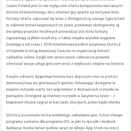
Casino Poland jest to nie wyłącznie oferta komputerów karcianych i
slotów internetowego, lecz również gry oparte na motywie koła
fortuny. Warto zapoznać się wraz z dostępnością owego typu loterii
w zakresie konsol kasynowych na żywo, ponieważ obsługiwane są
ów lampy poprzez możliwych prowadzących. Koła fortuny
zapewniają szybkie rezultaty, a także niejako wysokie wygrane.
Działająca od czasu r. 2019 internetowa podest kasynowa Slottica
otrzymała licencję kasynową Curacao na organizację konsol i
zakładów online. Dzięki nim serwis może całkowicie prawnie
oferować swoje usługi graczom wraz z większości krajów na świecie.
Kasyno odrzucić dysponuje bonusu bez depozytu oraz w postaci
darmowej kasy ani gratisowych spinów. Omawiając dostępne w
kasynie rozrywki warto też wspomnieć o dostawcach rozrywki na
pieniądze. Dostępne są również rozrywki w kasynie na żywo – z
krupierem można zagrać w baccarat, blackjack, poker bądź ruletka.
Slottica zrozumiała istota mobilnego zakładania gier, toteż oferuje
programy zarówno dla programu iOS, w jaki to sposób i Android.
Aplikacje można łatwo pobrać wraz ze sklepu App Store na rzecz