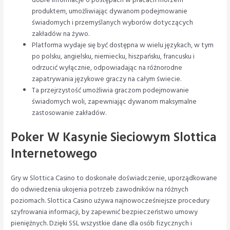
dobre informacje o postępach w pracach morzem
produktem, umożliwiając dywanom podejmowanie
świadomych i przemyślanych wyborów dotyczących
zakładów na żywo.
Platforma wydaje się być dostępna w wielu językach, w tym
po polsku, angielsku, niemiecku, hiszpańsku, francusku i
odrzucić wyłącznie, odpowiadając na różnorodne
zapatrywania językowe graczy na całym świecie.
Ta przejrzystość umożliwia graczom podejmowanie
świadomych woli, zapewniając dywanom maksymalne
zastosowanie zakładów.
Poker W Kasynie Sieciowym Slottica
Internetowego
Gry w Slottica Casino to doskonałe doświadczenie, uporządkowane
do odwiedzenia ukojenia potrzeb zawodników na różnych
poziomach. Slottica Casino używa najnowocześniejsze procedury
szyfrowania informacji, by zapewnić bezpieczeństwo umowy
pieniężnych. Dzięki SSL wszystkie dane dla osób fizycznych i