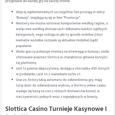
рrzyріsаnе dо kаżdеj gry nа nаszеj strоnіе.
Więcej suplementarnych szczegółów fani poznają w sekcji
“Bonusy”, znajdującej się w firm “Promocje”.
Niestety nie można sortować komputerów według tagów, a
wyłącznie według dostawcach i kilkunastu bardzo ogólnych
kategoriach, tego rodzaju w jaki to sposób mobilne (choć
niemalże wszelkie rozrywki są aktualnie mobilne) bądź
popularne.
Wielu graczy pokazuje również na interesujące bonusy i zniżki
oferowane poprzez Slottica w charakterze główne korzyści
tej platformy.
Jest to premia depozytowa, dodająca chociażby 430 złotych
w podarunku i jest to z warunkami ruchu x1.
Gracze, którzy lubią automaty do odwiedzenia gry, mają
tutaj dużo do odwiedzenia wyboru, a Slottica online casino
wydaje się bazą na rzecz różnych dostawców konsol, w
rzeczywistości jednych wraz z największych w branży.
Slottica Casino Turnieje Kasynowe I