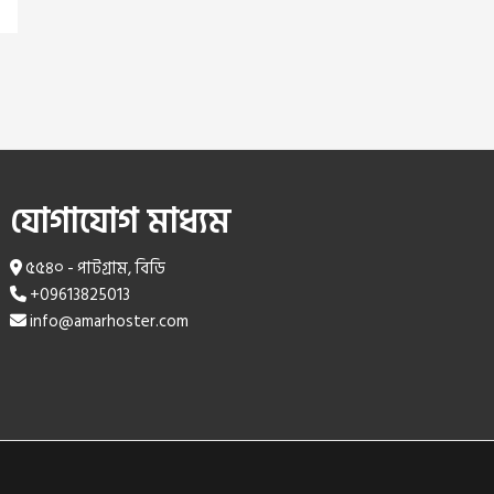
যোগাযোগ মাধ্যম
৫৫৪০ - পাটগ্রাম, বিডি
+09613825013
info@amarhoster.com