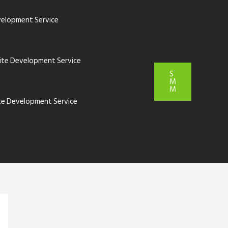
velopment Service
ite Development Service
S
M
M
te Development Service