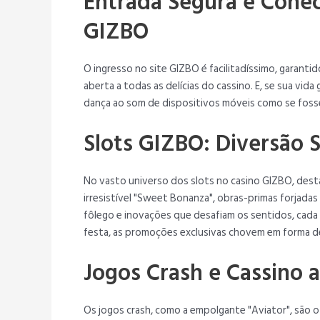
Entrada Segura e Conec
GIZBO
O ingresso no site GIZBO é facilitadíssimo, garant
aberta a todas as delícias do cassino. E, se sua vida
dança ao som de dispositivos móveis como se fosse
Slots GIZBO: Diversão 
No vasto universo dos slots no casino GIZBO, desta
irresistível "Sweet Bonanza", obras-primas forjadas
fôlego e inovações que desafiam os sentidos, cada 
festa, as promoções exclusivas chovem em forma de
Jogos Crash e Cassino 
Os jogos crash, como a empolgante "Aviator", são o