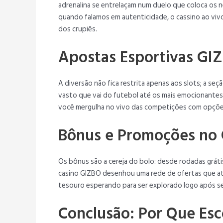
adrenalina se entrelaçam num duelo que coloca os ne
quando falamos em autenticidade, o cassino ao viv
dos crupiês.
Apostas Esportivas GI
A diversão não fica restrita apenas aos slots; a s
vasto que vai do futebol até os mais emocionantes
você mergulha no vivo das competições com opçõe
Bônus e Promoções no 
Os bônus são a cereja do bolo: desde rodadas grát
casino GIZBO desenhou uma rede de ofertas que at
tesouro esperando para ser explorado logo após se
Conclusão: Por Que Esc