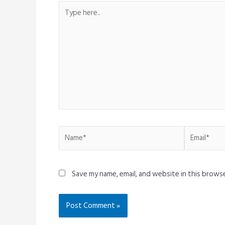
Type
here..
Name*
Email*
Save my name, email, and website in this brows