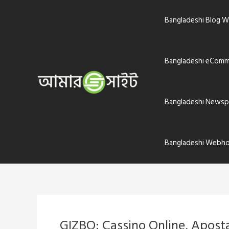
Skip
to
Bangladeshi Blog 
content
Bangladeshi eComm
Bangladeshi Newsp
Bangladeshi Webho
GIZBO: Cassino Online, Apos