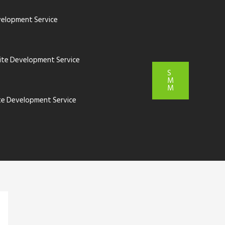
velopment Service
ite Development Service
S
M
M
te Development Service