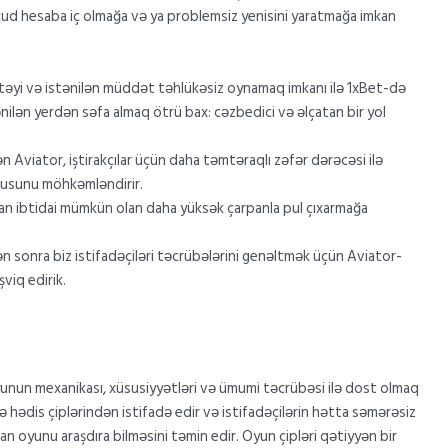
cud hesaba iç olmağa və ya problemsiz yenisini yaratmağa imkan
stəyi və istənilən müddət təhlükəsiz oynamaq imkanı ilə 1xBet-də
ilən yerdən səfa almaq ötrü bax: cəzbedici və əlçatan bir yol
 Aviator, iştirakçılar üçün daha təmtəraqlı zəfər dərəcəsi ilə
tusunu möhkəmləndirir.
n ibtidai mümkün olan daha yüksək çarpanla pul çıxarmağa
 sonra biz istifadəçiləri təcrübələrini genəltmək üçün Aviator-
viq edirik.
oyunun mexanikası, xüsusiyyətləri və ümumi təcrübəsi ilə dost olmaq
ə hədis çiplərindən istifadə edir və istifadəçilərin hətta səmərəsiz
an oyunu araşdıra bilməsini təmin edir. Oyun çipləri qətiyyən bir