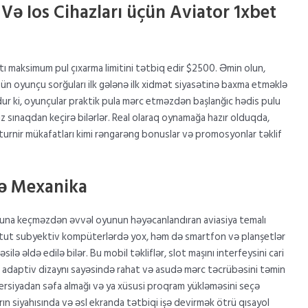
Və Ios Cihazları üçün Aviator 1xbet
 maksimum pul çıxarma limitini tətbiq edir $2500. Əmin olun,
tün oyunçu sorğuları ilk gələnə ilk xidmət siyasətinə baxma etməklə
 odur ki, oyunçular praktik pula mərc etməzdən başlanğıc hədis pulu
z sınaqdan keçirə bilərlər. Real olaraq oynamağa hazır olduqda,
urnir mükafatları kimi rəngarəng bonuslar və promosyonlar təklif
Və Mexanika
oyuna keçməzdən əvvəl oyunun həyəcanlandıran aviasiya temalı
vur-tut subyektiv kompüterlərdə yox, həm də smartfon və planşetlər
lə əldə edilə bilər. Bu mobil təkliflər, slot maşını interfeysini cari
adaptiv dizaynı sayəsində rahat və asudə mərc təcrübəsini təmin
versiyadan səfa almağı və ya xüsusi proqram yükləməsini seçə
ın siyahısında və əsl ekranda tətbiqi işə devirmək ötrü qısayol