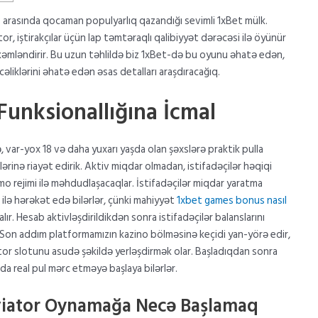
z arasında qocaman populyarlıq qazandığı sevimli 1xBet mülk.
r, iştirakçılar üçün lap təmtəraqlı qalibiyyət dərəcəsi ilə öyünür
əmləndirir. Bu uzun təhlildə biz 1xBet-də bu oyunu əhatə edən,
cəliklərini əhatə edən əsas detalları araşdıracağıq.
unksionallığına İcmal
var-yox 18 və daha yuxarı yaşda olan şəxslərə praktik pulla
rinə riayət edirik. Aktiv miqdar olmadan, istifadəçilər həqiqi
mo rejimi ilə məhdudlaşacaqlar. İstifadəçilər miqdar yaratma
ilə hərəkət edə bilərlər, çünki mahiyyət
1xbet games bonus nasıl
lır. Hesab aktivləşdirildikdən sonra istifadəçilər balanslarını
r. Son addım platformamızın kazino bölməsinə keçidi yan-yörə edir,
tor slotunu asudə şəkildə yerləşdirmək olar. Başladıqdan sonra
da real pul mərc etməyə başlaya bilərlər.
viator Oynamağa Necə Başlamaq