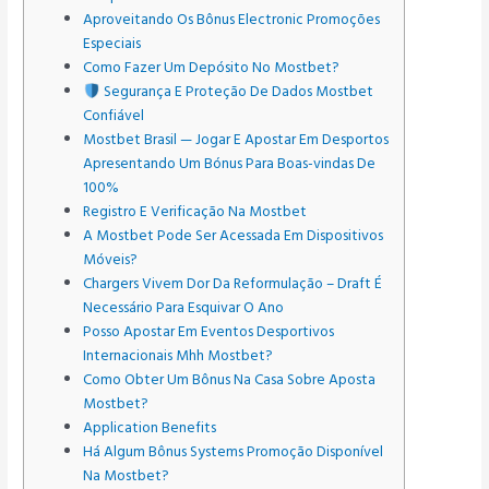
Aproveitando Os Bônus Electronic Promoções
Especiais
Como Fazer Um Depósito No Mostbet?
Segurança E Proteção De Dados Mostbet
Confiável
Mostbet Brasil — Jogar E Apostar Em Desportos
Apresentando Um Bónus Para Boas-vindas De
100%
Registro E Verificação Na Mostbet
A Mostbet Pode Ser Acessada Em Dispositivos
Móveis?
Chargers Vivem Dor Da Reformulação – Draft É
Necessário Para Esquivar O Ano
Posso Apostar Em Eventos Desportivos
Internacionais Mhh Mostbet?
Como Obter Um Bônus Na Casa Sobre Aposta
Mostbet?
Application Benefits
Há Algum Bônus Systems Promoção Disponível
Na Mostbet?