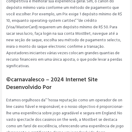
competitiva e melhorar sua experiência geral. Sim, o canon do
depósito mínimo varia conforme um método de pagamento que
você escolher. Por exemplo, um Pix exige 1 depósito mínimo de R$
10, enquanto operating-system cartões” “de crédito
(Visa/MasterCard) requerem um depósito mínimo de R$ 50. Para
sacar seus lucro, faça login na sua conta MostBet, navegue até a
new seção de saque, escolha seu método de pagamento selecto,
insira o monto do saque electronic confirme a transação.
Apostadores iniciantes várias vezes colocam grandes quantias de
recurso financeiro em uma única aposta, o que pode levar a perdas
significativas.
©carnavalesco – 2024 Internet Site
Desenvolvido Por
Estamos orgulhosos da” “nossa reputação como um operador de on
line casino fiável e responsável, e o nosso objectivo é proporcionar-
lhe uma experiência sobre jogo agradável e segura em England. No
vasto spectacle dos cassinos on the web, a Mostbet se destaca
como um farol de excelência, oferecendo uma experiência de jogo