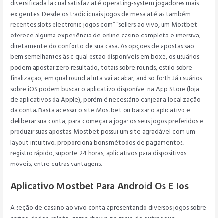
diversificada la cual satisfaz até operating-system jogadores mais
exigentes. Desde os tradicionais jogos de mesa até as também
recentes slots electronic jogos com” “sellers ao vivo, um Mostbet
oferece alguma experiência de online casino completa e imersiva,
diretamente do conforto de sua casa. As opções de apostas são
bem semelhantes às o qual estão disponíveis em boxe, os usuários
podem apostar zero resultado, totais sobre rounds, estilo sobre
finalização, em qual round a luta vai acabar, and so forth Já usuários
sobre iOS podem buscar o aplicativo disponível na App Store (loja
de aplicativos da Apple), porém é necessário canjear a localização
da conta. Basta acessar o site Mostbet ou baixar o aplicativo e
deliberar sua conta, para começar a jogar os seus jogos preferidos e
produzir suas apostas. Mostbet possui um site agradável com um
layout intuitivo, proporciona bons métodos de pagamentos,
registro rápido, suporte 24 horas, aplicativos para dispositivos
móveis, entre outras vantagens.
Aplicativo Mostbet Para Android Os E Ios
A seção de cassino ao vivo conta apresentando diversos jogos sobre