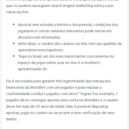
que os usuários naveguem search engine marketing esforço por
várias seções.
Apostar sem estudar u histórico dos periods, condições dos
jogadores e outras variáveis relevantes pode rentar em
decisões mal-informadas.
Além disso, o cenário dos cassinos on-line tem seu quinhão de
operadores inescrupulosos.
“Aqui no brasil, um dos mais importantes concorrentes no
espaço de jogos sobre azar on-line é a mostbet1.
apresentando. br.
Ela é necessária para garantir the legitimidade das transações
financeiras da MostBet com um jogador e para repasar a
conformidade conduct jogador com since” “regras. Por exemplo, 1
jogador deve conseguir apenas uma conta na MostBet e o usuário
deve ter mais de 20 anos de idade. Não é possível depositar,
apostar, jogar no cassino ou sacar sem a new verificação de seus
dados.