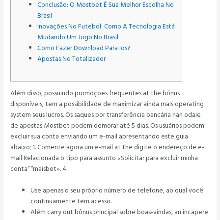
Conclusão: O Mostbet É Sua Melhor Escolha No
Brasil
Inovações No Futebol: Como A Tecnologia Está
Mudando Um Jogo No Brasil
Como Fazer Download Para Ios?
Apostas No Totalizador
Além disso, possuindo promoções frequentes at the bónus
disponíveis, tem a possibilidade de maximizar ainda mais operating
system seus lucros. Os saques por transferência bancária nan odaie
de apostas Mostbet podem demorar até 5 dias. Os usuários podem
excluir sua conta enviando um e-mail apresentando este guia
abaixo; 1. Comente agora um e-mail at the digite o endereço de e-
mail Relacionada o tipo para assunto «Solicitar para excluir minha
conta” “maisbet». 4.
Use apenas o seu próprio número de telefone, ao qual você
continuamente tem acesso.
Além carry out bônus principal sobre boas-vindas, an incapere