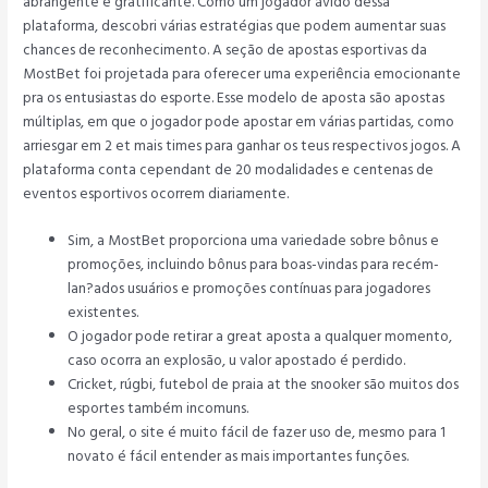
abrangente e gratificante. Como um jogador ávido dessa
plataforma, descobri várias estratégias que podem aumentar suas
chances de reconhecimento. A seção de apostas esportivas da
MostBet foi projetada para oferecer uma experiência emocionante
pra os entusiastas do esporte. Esse modelo de aposta são apostas
múltiplas, em que o jogador pode apostar em várias partidas, como
arriesgar em 2 et mais times para ganhar os teus respectivos jogos. A
plataforma conta cependant de 20 modalidades e centenas de
eventos esportivos ocorrem diariamente.
Sim, a MostBet proporciona uma variedade sobre bônus e
promoções, incluindo bônus para boas-vindas para recém-
lan?ados usuários e promoções contínuas para jogadores
existentes.
O jogador pode retirar a great aposta a qualquer momento,
caso ocorra an explosão, u valor apostado é perdido.
Cricket, rúgbi, futebol de praia at the snooker são muitos dos
esportes também incomuns.
No geral, o site é muito fácil de fazer uso de, mesmo para 1
novato é fácil entender as mais importantes funções.