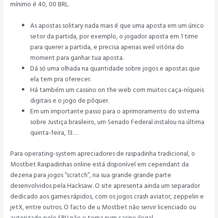
mínimo é 40, 00 BRL.
As apostas solitary nada mais é que uma aposta em um único
setor da partida, por exemplo, o jogador aposta em 1 time
para querer a partida, e precisa apenas weil vitória do
moment para ganhar tua aposta.
Dá só uma olhada na quantidade sobre jogos e apostas que
ela tem pra oferecer.
Há também um cassino on the web com muitos caça-níqueis
digitais e o jogo de pôquer.
Em um importante passo para o aprimoramento do sistema
sobre Justiça brasileiro, um Senado Federal instalou na última
quinta-feira, 13…
Para operating-system apreciadores de raspadinha tradicional, o
Mostbet Raspadinhas online está disponível em cependant da
dezena para jogos “scratch”, na sua grande grande parte
desenvolvidos pela Hacksaw. O site apresenta ainda um separador
dedicado aos games rápidos, com os jogos crash aviator, zeppelin e
jetX, entre outros. O facto de u Mostbet não servir licenciado ou
autorizado pelo SRIJ não o torna num casino ilegal.