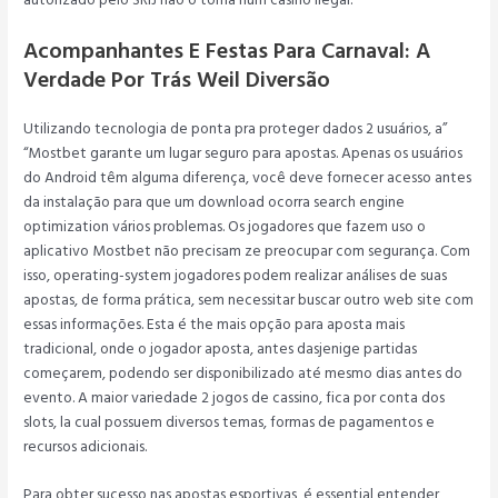
Acompanhantes E Festas Para Carnaval: A
Verdade Por Trás Weil Diversão
Utilizando tecnologia de ponta pra proteger dados 2 usuários, a”
“Mostbet garante um lugar seguro para apostas. Apenas os usuários
do Android têm alguma diferença, você deve fornecer acesso antes
da instalação para que um download ocorra search engine
optimization vários problemas. Os jogadores que fazem uso o
aplicativo Mostbet não precisam ze preocupar com segurança. Com
isso, operating-system jogadores podem realizar análises de suas
apostas, de forma prática, sem necessitar buscar outro web site com
essas informações. Esta é the mais opção para aposta mais
tradicional, onde o jogador aposta, antes dasjenige partidas
começarem, podendo ser disponibilizado até mesmo dias antes do
evento. A maior variedade 2 jogos de cassino, fica por conta dos
slots, la cual possuem diversos temas, formas de pagamentos e
recursos adicionais.
Para obter sucesso nas apostas esportivas, é essential entender