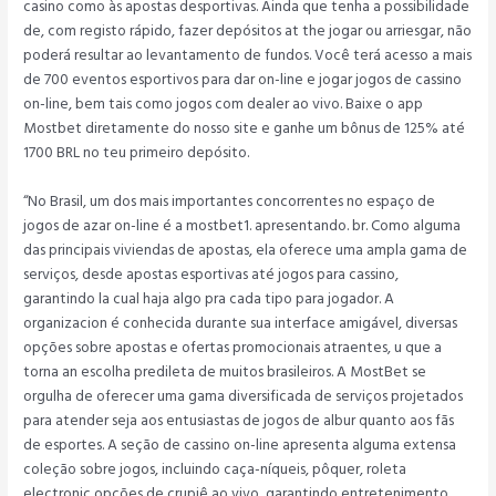
casino como às apostas desportivas. Ainda que tenha a possibilidade
de, com registo rápido, fazer depósitos at the jogar ou arriesgar, não
poderá resultar ao levantamento de fundos. Você terá acesso a mais
de 700 eventos esportivos para dar on-line e jogar jogos de cassino
on-line, bem tais como jogos com dealer ao vivo. Baixe o app
Mostbet diretamente do nosso site e ganhe um bônus de 125% até
1700 BRL no teu primeiro depósito.
“No Brasil, um dos mais importantes concorrentes no espaço de
jogos de azar on-line é a mostbet1. apresentando. br. Como alguma
das principais viviendas de apostas, ela oferece uma ampla gama de
serviços, desde apostas esportivas até jogos para cassino,
garantindo la cual haja algo pra cada tipo para jogador. A
organizacion é conhecida durante sua interface amigável, diversas
opções sobre apostas e ofertas promocionais atraentes, u que a
torna an escolha predileta de muitos brasileiros. A MostBet se
orgulha de oferecer uma gama diversificada de serviços projetados
para atender seja aos entusiastas de jogos de albur quanto aos fãs
de esportes. A seção de cassino on-line apresenta alguma extensa
coleção sobre jogos, incluindo caça-níqueis, pôquer, roleta
electronic opções de crupiê ao vivo, garantindo entretenimento