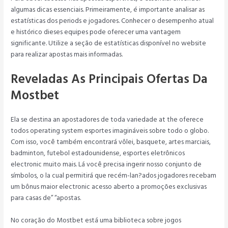
algumas dicas essenciais. Primeiramente, é importante analisar as
estatísticas dos periods e jogadores. Conhecer o desempenho atual
e histórico dieses equipes pode oferecer uma vantagem
significante. Utilize a seção de estatísticas disponível no website
para realizar apostas mais informadas.
Reveladas As Principais Ofertas Da
Mostbet
Ela se destina an apostadores de toda variedade at the oferece
todos operating system esportes imagináveis sobre todo o globo.
Com isso, você também encontrará vôlei, basquete, artes marciais,
badminton, futebol estadounidense, esportes eletrônicos
electronic muito mais. Lá você precisa ingerir nosso conjunto de
símbolos, o la cual permitirá que recém-lan?ados jogadores recebam
um bônus maior electronic acesso aberto a promoções exclusivas
para casas de” “apostas.
No coração do Mostbet está uma biblioteca sobre jogos