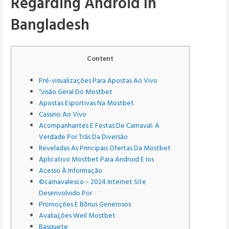
Regarding Android In
Bangladesh
Content
Pré-visualizações Para Apostas Ao Vivo
“visão Geral Do Mostbet
Apostas Esportivas Na Mostbet
Cassino Ao Vivo
Acompanhantes E Festas De Carnaval: A
Verdade Por Trás Da Diversão
Reveladas As Principais Ofertas Da Mostbet
Aplicativo Mostbet Para Android E Ios
Acesso À Informação
©carnavalesco – 2024 Internet Site
Desenvolvido Por
Promoções E Bônus Generosos
Avaliações Weil Mostbet
Basquete