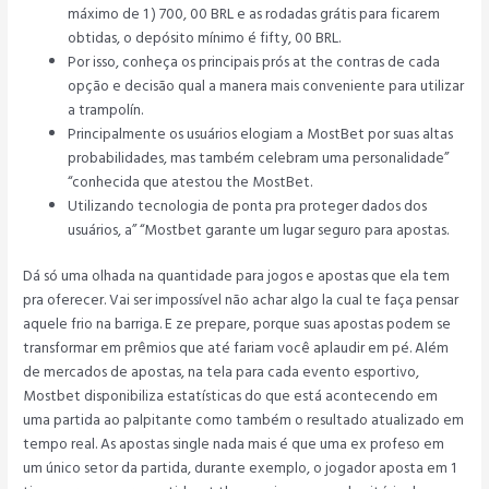
máximo de 1 ) 700, 00 BRL e as rodadas grátis para ficarem
obtidas, o depósito mínimo é fifty, 00 BRL.
Por isso, conheça os principais prós at the contras de cada
opção e decisão qual a manera mais conveniente para utilizar
a trampolín.
Principalmente os usuários elogiam a MostBet por suas altas
probabilidades, mas também celebram uma personalidade”
“conhecida que atestou the MostBet.
Utilizando tecnologia de ponta pra proteger dados dos
usuários, a” “Mostbet garante um lugar seguro para apostas.
Dá só uma olhada na quantidade para jogos e apostas que ela tem
pra oferecer. Vai ser impossível não achar algo la cual te faça pensar
aquele frio na barriga. E ze prepare, porque suas apostas podem se
transformar em prêmios que até fariam você aplaudir em pé. Além
de mercados de apostas, na tela para cada evento esportivo,
Mostbet disponibiliza estatísticas do que está acontecendo em
uma partida ao palpitante como também o resultado atualizado em
tempo real. As apostas single nada mais é que uma ex profeso em
um único setor da partida, durante exemplo, o jogador aposta em 1