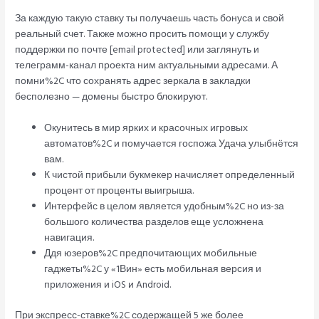
За каждую такую ставку ты получаешь часть бонуса и свой
реальный счет. Также можно просить помощи у службу
поддержки по почте [email protected] или заглянуть и
телеграмм-канал проекта ним актуальными адресами. А
помни%2C что сохранять адрес зеркала в закладки
бесполезно — домены быстро блокируют.
Окунитесь в мир ярких и красочных игровых
автоматов%2C и помучается госпожа Удача улыбнётся
вам.
К чистой прибыли букмекер начисляет определенный
процент от проценты выигрыша.
Интерфейс в целом является удобным%2C но из-за
большого количества разделов еще усложнена
навигация.
Ддя юзеров%2C предпочитающих мобильные
гаджеты%2C у «1Вин» есть мобильная версия и
приложения и iOS и Android.
При экспресс-ставке%2C содержащей 5 же более