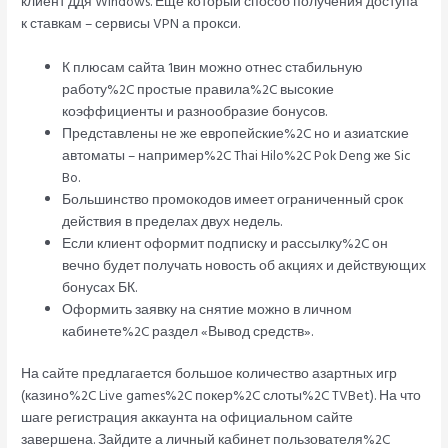
клиент ддя Windows. Еще который способ получения доступа
к ставкам – сервисы VPN а прокси.
К плюсам сайта 1вин можно отнес стабильную
работу%2C простые правила%2C высокие
коэффициенты и разнообразие бонусов.
Представлены не же европейские%2C но и азиатские
автоматы – например%2C Thai Hilo%2C Pok Deng же Sic
Bo.
Большинство промокодов имеет ограниченный срок
действия в пределах двух недель.
Если клиент оформит подписку и рассылку%2C он
вечно будет получать новость об акциях и действующих
бонусах БК.
Оформить заявку на снятие можно в личном
кабинете%2C раздел «Вывод средств».
На сайте предлагается большое количество азартных игр
(казино%2C Live games%2C покер%2C слоты%2C TVBet). На что
шаге регистрация аккаунта на официальном сайте
завершена. Зайдите а личный кабинет пользователя%2C