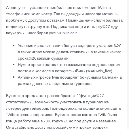
А еще уче — установить мобильное приложение 1Win на
телефон или компьютер. Так ты дважды и навсегда можешь
проблему с доступом к ставкам. Помнишь начислили баллы за
подписку на группу в вк. Подписался еще и и телегу%2C жду
ваучер%2C насобирал уже 50 1win coin.
Условия использования бонуса содержат указания%2C
в таких играх можно делать ставки%2C в течение какого
срока%2C какими суммами.
Нужно просто оставлять высказывания под последним
постом о космосе а Instagram «1Вин» (%401win_live).
Активных игроков 1win поощряет бонусными баллами а
рамках дневных а недельных турниров.
Букмекер предлагает разнообразные” “функции%2C
статистику%2C возможность участвовать в турнирах же
лотерее для геймеров. Техподдержка на официальном сайте
1WIN отвечал оперативно. Букмекерская контора 1WIN была
конца работу еще в 2016 году%2C но под другим названием.
Она стабильно доступна российским игрокам вопреки