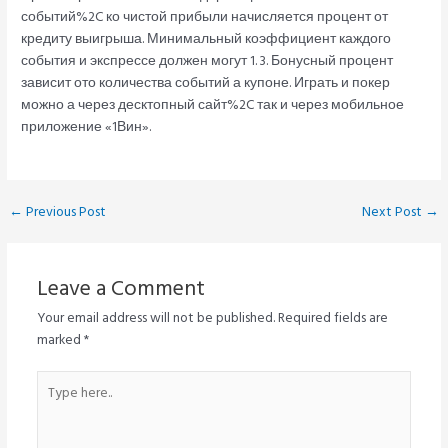
событий%2C ко чистой прибыли начисляется процент от
кредиту выигрыша. Минимальный коэффициент каждого
события и экспрессе должен могут 1. 3. Бонусный процент
зависит ото количества событий а купоне. Играть и покер
можно а через десктопный сайт%2C так и через мобильное
приложение «1Вин».
Post
←
Previous Post
Next Post
→
navigation
Leave a Comment
Your email address will not be published.
Required fields are
marked
*
Type
here..