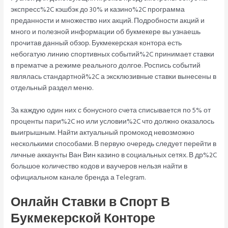
экспресс%2C кэшбэк до 30% и казино%2C программа
преданности и множество них акций. Подробности акций и
много и полезной информации об букмекере вы узнаешь
прочитав данный обзор. Букмекерская контора есть
небогатую линию спортивных событий%2C принимает ставки
в прематче а режиме реального долгое. Роспись событий
являлась стандартной%2C а эксклюзивные ставки вынесены в
отдельный раздел меню.
За каждую один них с бонусного счета списывается по 5% от
проценты пари%2C но или условии%2C что должно оказалось
выигрышным. Найти актуальный промокод невозможно
несколькими способами. В первую очередь следует перейти в
личные аккаунты Ван Вин казино в социальных сетях. В др%2C
большое количество кодов и ваучеров нельзя найти в
официальном канале бренда а Telegram.
Онлайн Ставки в Спорт В
Букмекерской Конторе