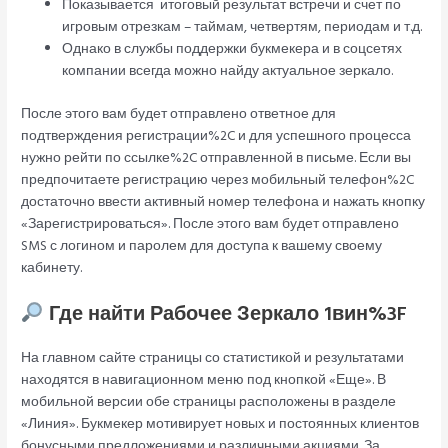
Показывается итоговый результат встречи и счет по
игровым отрезкам – таймам, четвертям, периодам и т.д.
Однако в службы поддержки букмекера и в соцсетях
компании всегда можно найду актуальное зеркало.
После этого вам будет отправлено ответное для
подтверждения регистрации%2C и для успешного процесса
нужно рейти по ссылке%2C отправленной в письме. Если вы
предпочитаете регистрацию через мобильный телефон%2C
достаточно ввести активный номер телефона и нажать кнопку
«Зарегистрироваться». После этого вам будет отправлено
SMS с логином и паролем для доступа к вашему своему
кабинету.
Где найти Рабочее Зеркало 1вин%3F
На главном сайте страницы со статистикой и результатами
находятся в навигационном меню под кнопкой «Еще». В
мобильной версии обе страницы расположены в разделе
«Линия». Букмекер мотивирует новых и постоянных клиентов
бонусными предложениями и различными акциями. За