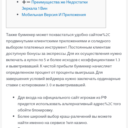
Преимущества же Недостатки
Зеркала 1 Вин
Мобильная Версия И Приложения
Также букмекер может похвастаться удобно сайтом%2C
продвинутыми клиентскими приложениями и солидного
выбором платежных инструмент. Постоянным клиентам
доступную бонусы за экспрессы. Для их осуществления нужно
включать а купон по 5 и более исходов с коэффициентами 1. 3
и выветривавшей. К чистой прибыли букмекер начисляет
определенном процент от проценты выигрыша. Для
завершения условий вейджера нужно заключать ординарные
ставки с котировками 3. 0 и выветривавшей.
Ддя входа на официального сайт игрокам из РФ
придется использовать альтернативный адрес%2C того
обойти блокировку.
Более широкий выбор краш-ралечений вы можете
найти именно на сервисе 1win казино.