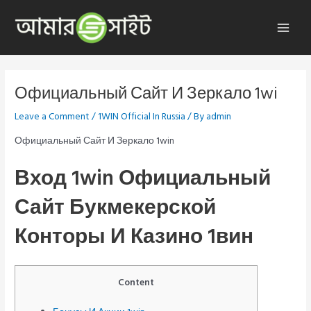
Skip
to
Main
content
Menu
Официальный Сайт И Зеркало 1wi
Leave a Comment
/
1WIN Official In Russia
/ By
admin
Официальный Сайт И Зеркало 1win
Вход 1win Официальный
Сайт Букмекерской
Конторы И Казино 1вин
Content