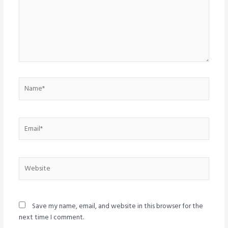
Name*
Email*
Website
Save my name, email, and website in this browser for the
next time I comment.