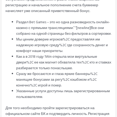
регистрацию и начальное пополнение счета букмекер
начисляет уже описанный приветственный бонус.
Раздел Bet Games – это но одна разновидность онлайн-
казино с прямыми трансляциями.” “[newline]Все они
собрано на одной страницы без фильтров а сортировки.
Мы ценим доверие игроков%2C предоставляя им
надежную игровую среду%2C где сохранность денег и
комфорт наши приоритеты.
Как а в 2018 году 1Win открыла мои виртуальные
двери%2C ее как магнит обхватила тех%2C кто и ставках
разбирается только понаслышке.
Сразу же бросаются и глаза яркие баннеры%2C
манящие бонусами за регу%2C кэшбэком и%2C
конечно%2C игрой и покер.
Указанные услуги доступны лишь зарегистрированным
пользователям.
Для того необходимо пройти зарегистрироваться на
официальном сайте БК и подтвердить личность. Регистрация