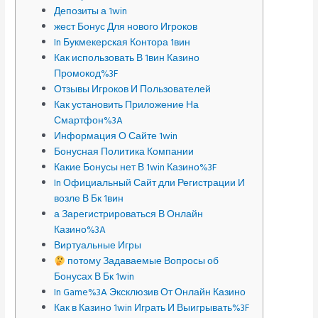
Депозиты а 1win
жест Бонус Для нового Игроков
In Букмекерская Контора 1вин
Как использовать В 1вин Казино
Промокод%3F
Отзывы Игроков И Пользователей
Как установить Приложение На
Смартфон%3A
Информация О Сайте 1win
Бонусная Политика Компании
Какие Бонусы нет В 1win Казино%3F
In Официальный Сайт дли Регистрации И
возле В Бк 1вин
а Зарегистрироваться В Онлайн
Казино%3A
Виртуальные Игры
потому Задаваемые Вопросы об
Бонусах В Бк 1win
In Game%3A Эксклюзив От Онлайн Казино
Как в Казино 1win Играть И Выигрывать%3F