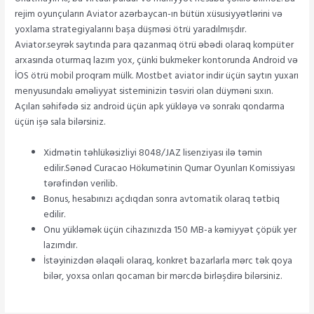
rejim oyunçuların Aviator azərbaycan-ın bütün xüsusiyyətlərini və
yoxlama strategiyalarını başa düşməsi ötrü yaradılmışdır.
Aviator.seyrək saytında para qazanmaq ötrü əbədi olaraq kompüter
arxasında oturmaq lazım yox, çünki bukmeker kontorunda Android və
İOS ötrü mobil proqram mülk. Mostbet aviator indir üçün saytın yuxarı
menyusundakı əməliyyat sisteminizin təsviri olan düyməni sıxın.
Açılan səhifədə siz android üçün apk yükləyə və sonrakı qondarma
üçün işə sala bilərsiniz.
Xidmətin təhlükəsizliyi 8048/JAZ lisenziyası ilə təmin
edilir.Sənəd Curacao Hökumətinin Qumar Oyunları Komissiyası
tərəfindən verilib.
Bonus, hesabınızı açdıqdan sonra avtomatik olaraq tətbiq
edilir.
Onu yükləmək üçün cihazınızda 150 MB-a kəmiyyət çöpük yer
lazımdır.
İstəyinizdən əlaqəli olaraq, konkret bazarlarla mərc tək qoya
bilər, yoxsa onları qocaman bir mərcdə birləşdirə bilərsiniz.