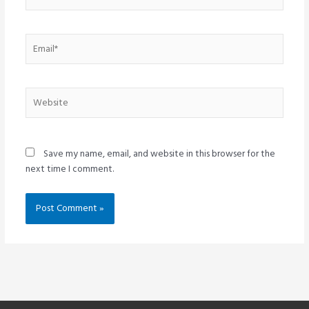
Email*
Website
Save my name, email, and website in this browser for the
next time I comment.