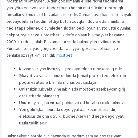
Mostbet bukmeyker 30-dan çox idmanın elliklə rəsmi tədbirlərini
yan-yörə edir və öz istifadəçilərinə hər bir matç üçün təmtəraqlı
əmsallar və müxtəlif bazarlar təklif edir. Qumar həvəskarları lisenziyalı
provayderlərin təqdim etdiyi bütün zövqləri dövrə edən minlərlə
hədis tapa bilərlər, o cümlədən slotlar, bədii oyunlar, stolüstü oyunlar,
cekpot oyunlar və s. Mostbet ilk dəfə onlayn bukmeyker bazarına
2009-cu ildə iç olub. Bu zaman ərzində bukmeyker özünü rəsmi
Kürasao lisenziyası çərçivəsində fəaliyyət göstərən etibarlı və
təhlükəsiz sayt kimi tanıdıb
mostbet
.
Kazino var-yox lisenziyalı provayderlərlə əməkdaşlıq edir.
Şikayət və ya təklifiniz olduqda [email protected] elektron
poçtu vasitəsilə bizimlə münasibət saxlayın
Onlar sizin subyektiv hesabınızda mostbet azerbaycan giriş
ötrü istifadə olunacaq.
Unutmayın ki, bu virtual puldur və əsl hesaba çəkilə bilməz.
Yeri gəlmişkən, burada qeydiyyatdan keçmək asandır,
ələlxüsus də ona ötrü ki, bukmeyker vahid neçə qeydiyyat
üsulu təklif edir.
Bukmeykerin tətbiqini cihazımda quraşdırmışam və çox razıyam.