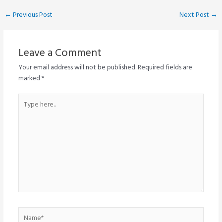
Post
←
Previous Post
Next Post
→
navigation
Leave a Comment
Your email address will not be published.
Required fields are
marked
*
Type
here..
Name*