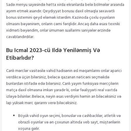
Sadə menyu sayəsində hətta xirda ekranlarda belə bölmələr arasında
aşırım etmək asandır. Qeydiyyat bonusu daxil olmaqla səxavətli
bonus sistemini qeyd eləmək istərdim. Kazinoda çoxlu oyunların
olmasını bəyənirəm, onların cəmi fərqlidir. Ancaq daha əsası texniki
xidməti bəyəndim, onlar ümumən suallarımı saniyələr ərzində
cavablandırdılar.
Bu Icmal 2023-cü Ildə Yenilənmiş Və
Etibarlıdır?
Canlı mərclər vasitəsilə vahid hadisənin əsl məqamlarını onlar aparici
verdikcə üçün bilərsiniz, beləcə qazanan nəticəni seçməkdə
bunlardan istifadə edə bilərsiniz. Canlı yayım funksiyası mərcçilərin
matça daxil olmasına imkan yaradır ki, onlar fəaliyyəti real vaxtda
izləyə bilsinlər. Beləcə, nəyin əsas verdiyini həmin an biləcəksiniz və
lap yüksək mərc qərarını verə biləcəksiniz.
Böyük vahid oyun seçimi, bonuslar və cashbacklər, atletik və
obrazli oyunlar və ən çoxunun altında veb sayt, müştərilərin
xoşuna gəlir.