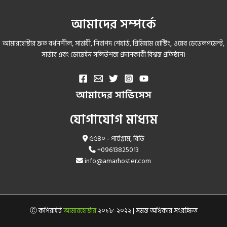
আমাদের সম্পর্কে
আমারহোস্টার দ্রুত বর্ধনশীল, সাশ্রয়ী, নিরাপদ শেয়ার্ড, প্রিমিয়াম হোস্টিং, ওয়েব ডেভেলপমেন্ট,
সার্ভার এবং ডোমেইন সলিউশন্স প্রদানকারী বিশ্বস্ত প্রতিষ্ঠান।
আমাদের সার্ভিসেস
যোগাযোগ মাধ্যম
৫৫৪০ - পাটগ্রাম, বিডি
+09613825013
info@amarhoster.com
Ⓒ কপিরাইট
আমারহোস্টার
২০১৮-২০২২ | সমস্ত অধিকার সংরক্ষিত