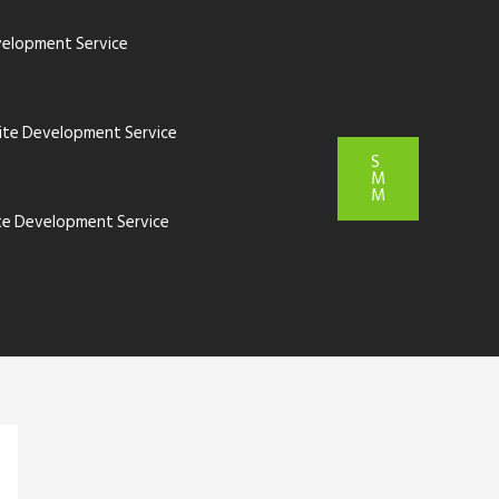
velopment Service
ite Development Service
S
M
M
te Development Service