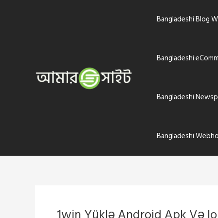
Skip
to
Bangladeshi Blog 
content
Bangladeshi eComm
Bangladeshi Newsp
Bangladeshi Webho
1win Yüklə Android Apk Və Ios