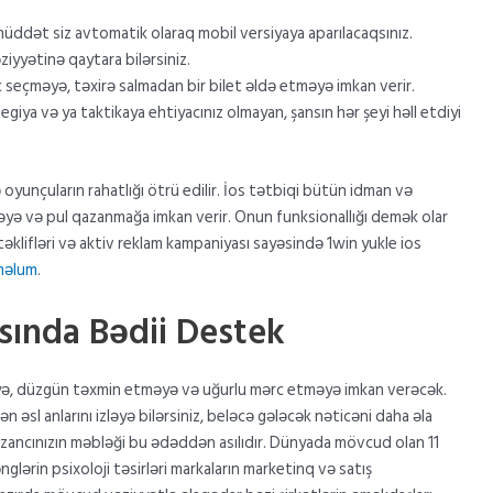
üddət siz avtomatik olaraq mobil versiyaya aparılacaqsınız.
ziyyətinə qaytara bilərsiniz.
ç seçməyə, təxirə salmadan bir bilet əldə etməyə imkan verir.
giya və ya taktikaya ehtiyacınız olmayan, şansın hər şeyi həll etdiyi
oyunçuların rahatlığı ötrü edilir. İos tətbiqi bütün idman və
yə və pul qazanmağa imkan verir. Onun funksionallığı demək olar
 təklifləri və aktiv reklam kampaniyası sayəsində 1win yukle ios
məlum
.
ında Bədii Destek
tməyə, düzgün təxmin etməyə və uğurlu mərc etməyə imkan verəcək.
 əsl anlarını izləyə bilərsiniz, beləcə gələcək nəticəni daha əla
 qazancınızın məbləği bu ədəddən asılıdır. Dünyada mövcud olan 11
lərin psixoloji təsirləri markaların marketinq və satış