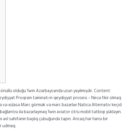
a
 könüllü olduğu 1win Azərbaycanda uzun yayılmışdır. Content
iyyat Proqram təminatı in qeydiyyat prosesi – Necə fikir olmaq
ə və xülasə Mərc görmək və mərc bazarları Nəticə Alternativ keçid
ağlantısı ilə bazarlaşmaq 1win aviator ötrü mobil tətbiqi yükləyin.
nı əsl səhifənin başlıq çubuğunda tapın. Ancaq hər hansı bir
ır udmaq.