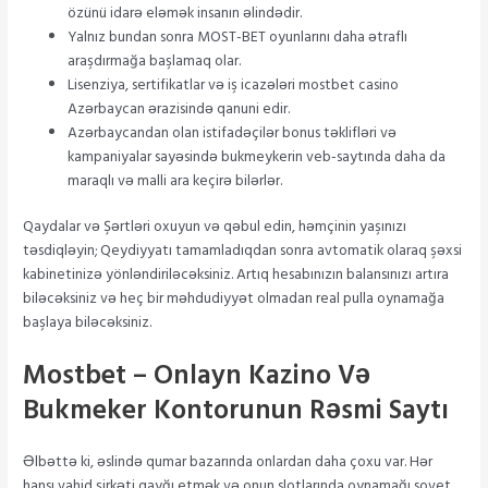
özünü idarə eləmək insanın əlindədir.
Yalnız bundan sonra MOST-BET oyunlarını daha ətraflı
araşdırmağa başlamaq olar.
Lisenziya, sertifikatlar və iş icazələri mostbet casino
Azərbaycan ərazisində qanuni edir.
Azərbaycandan olan istifadəçilər bonus təklifləri və
kampaniyalar sayəsində bukmeykerin veb-saytında daha da
maraqlı və malli ara keçirə bilərlər.
Qaydalar və Şərtləri oxuyun və qəbul edin, həmçinin yaşınızı
təsdiqləyin; Qeydiyyatı tamamladıqdan sonra avtomatik olaraq şəxsi
kabinetinizə yönləndiriləcəksiniz. Artıq hesabınızın balansınızı artıra
biləcəksiniz və heç bir məhdudiyyət olmadan real pulla oynamağa
başlaya biləcəksiniz.
Mostbet – Onlayn Kazino Və
Bukmeker Kontorunun Rəsmi Saytı
Əlbəttə ki, əslində qumar bazarında onlardan daha çoxu var. Hər
hansı vahid şirkəti qayğı etmək və onun slotlarında oynamağı sovet