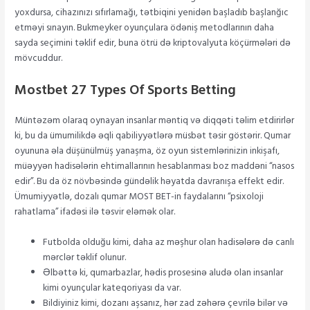
yoxdursa, cihazınızı sıfırlamağı, tətbiqini yenidən başladıb başlanğıc
etməyi sınayın. Bukmeyker oyunçulara ödəniş metodlarının daha
sayda seçimini təklif edir, buna ötrü də kriptovalyuta köçürmələri də
mövcuddur.
Mostbet 27 Types Of Sports Betting
Müntəzəm olaraq oynayan insanlar məntiq və diqqəti təlim etdirirlər
ki, bu da ümumilikdə əqli qabiliyyətlərə müsbət təsir göstərir. Qumar
oyununa əla düşünülmüş yanaşma, öz oyun sistemlərinizin inkişafı,
müəyyən hadisələrin ehtimallarının hesablanması boz maddəni “nasos
edir”. Bu da öz növbəsində gündəlik həyatda davranışa effekt edir.
Ümumiyyətlə, dozalı qumar MOST BET-in faydalarını “psixoloji
rahatlama” ifadəsi ilə təsvir eləmək olar.
Futbolda olduğu kimi, daha az məşhur olan hadisələrə də canlı
mərclər təklif olunur.
Əlbəttə ki, qumarbazlar, hədis prosesinə aludə olan insanlar
kimi oyunçular kateqoriyası da var.
Bildiyiniz kimi, dozanı aşsanız, hər zad zəhərə çevrilə bilər və