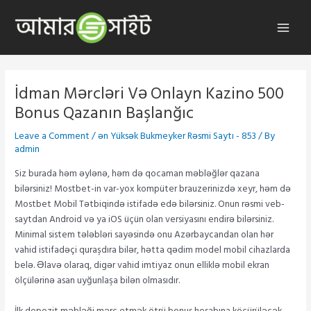
Skip
to
Main
content
Menu
İdman Mərcləri Və Onlayn Kazino 500
Bonus Qazanın Başlanğıc
Leave a Comment
/
ən Yüksək Bukmeyker Rəsmi Saytı - 853
/ By
admin
Siz burada həm əylənə, həm də qocaman məbləğlər qazana
bilərsiniz! Mostbet-in var-yox kompüter brauzerinizdə xeyr, həm də
Mostbet Mobil Tətbiqində istifadə edə bilərsiniz. Onun rəsmi veb-
saytdan Android və ya iOS üçün olan versiyasını endirə bilərsiniz.
Minimal sistem tələbləri sayəsində onu Azərbaycandan olan hər
vahid istifadəçi quraşdıra bilər, hətta qədim model mobil cihazlarda
belə. Əlavə olaraq, digər vahid imtiyaz onun elliklə mobil ekran
ölçülərinə asan uyğunlaşa bilən olmasıdır.
İlk depozit məbləği mərc etmək ötrü bonus hesabına köçürüləcək.