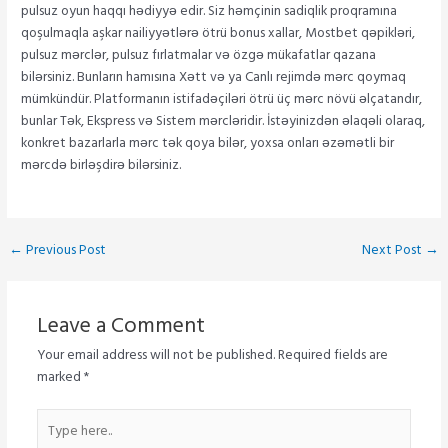
pulsuz oyun haqqı hədiyyə edir. Siz həmçinin sadiqlik proqramına
qoşulmaqla aşkar nailiyyətlərə ötrü bonus xallar, Mostbet qəpikləri,
pulsuz mərclər, pulsuz fırlatmalar və özgə mükafatlar qazana
bilərsiniz. Bunların hamısına Xətt və ya Canlı rejimdə mərc qoymaq
mümkündür. Platformanın istifadəçiləri ötrü üç mərc növü əlçatandır,
bunlar Tək, Ekspress və Sistem mərcləridir. İstəyinizdən əlaqəli olaraq,
konkret bazarlarla mərc tək qoya bilər, yoxsa onları əzəmətli bir
mərcdə birləşdirə bilərsiniz.
Post
←
Previous Post
Next Post
→
navigation
Leave a Comment
Your email address will not be published.
Required fields are
marked
*
Type
here..