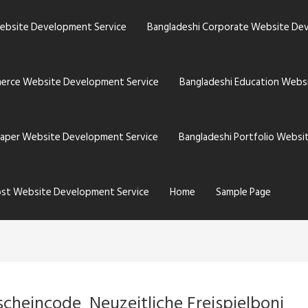
Website Development Service
Bangladeshi Corporate Website De
erce Website Development Service
Bangladeshi Education Webs
aper Website Development Service
Bangladeshi Portfolio Websi
st Website Development Service
Home
Sample Page
heincode ️ Neuzeitliche Freispielboni