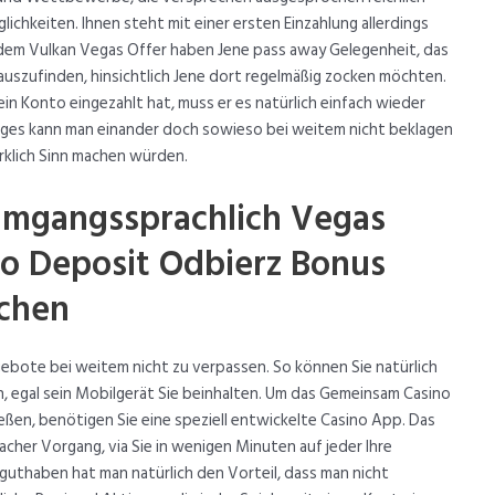
hkeiten. Ihnen steht mit einer ersten Einzahlung allerdings
dem Vulkan Vegas Offer haben Jene pass away Gelegenheit, das
auszufinden, hinsichtlich Jene dort regelmäßig zocken möchten.
sein Konto eingezahlt hat, muss er es natürlich einfach wieder
ges kann man einander doch sowieso bei weitem nicht beklagen
irklich Sinn machen würden.
Umgangssprachlich Vegas
o Deposit Odbierz Bonus
tchen
ebote bei weitem nicht zu verpassen. So können Sie natürlich
en, egal sein Mobilgerät Sie beinhalten. Um das Gemeinsam Casino
eßen, benötigen Sie eine speziell entwickelte Casino App. Das
cher Vorgang, via Sie in wenigen Minuten auf jeder Ihre
guthaben hat man natürlich den Vorteil, dass man nicht