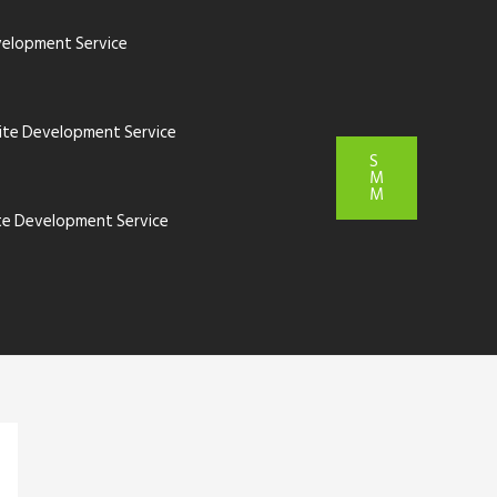
velopment Service
ite Development Service
S
M
M
te Development Service