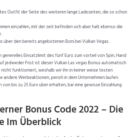
etes Outfit der Seite des weiteren lange Ladezeiten, die so schon
men einzahlen, mit der zeit befinden sich aber halt ebenso die
r.
us über den bereits angebotenen Boni bei Vulkan Vegas.
 generelles Einsatzlimit des fünf Euro zum vorteil von Spin, Hand
uf jedweder Frist ist dieser Vulkan Las vegas Bonus automatisch
icht funktioniert, weshalb wir ihn in keiner weise testen
ute andere Werbeaktionen, perish in dem Unternehmen laufen.
 von bis zu 25 Euro über erhalten, bar eine gewisse Einzahlung
erner Bonus Code 2022 – Die
 Im Überblick