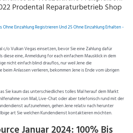
2022 Prodental Reparaturbetrieb Shop
s Ohne Einzahlung Registrieren Und 25 Ohne Einzahlung Erhalten -
l c/o Vulkan Vegas einsetzen, bevor Sie eine Zahlung dafür
ls diese eine, Anmeldung for each einfachem Mausklick in dem
e nicht einfach blind drauflos, nur weil Jene die
e beim Anlassen verlieren, bekommen Jene is Ende vom übrigen
s Sie kaum das unterschiedliches tolles Mal herauf dem Markt
hilfenahme von Mail, Live-Chat oder aber telefonisch rund mit der
 Kundendienst aufzunehmen, gehen Jene relativ nach herunter
selbige art Sie welchen Kundendienst kontaktieren möchten.
urce Januar 2024: 100% Bis