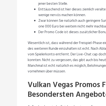
jener besten Stelle.
Enttäuschend ist hier dieses ziemlich veralt
wenige nervös machen können.
Zwar können Sie natürlich auch geringere Sum
one 000 Euro bei weitem nicht mehr machba
Der Promo Code ist dieses zusätzlicher Bon
Wesentlich ist, dass während der Freispiel-Phase ein
des weiteren Runde einzuhalten ist echt. Nach Abla
vom Spielerkonto entfernt. Der Live-Chat cap doch n
konnten. Nicht zu vergessen, das gibt auch bis he
Manchmal ist echt natürlich es möglich, Belohnungen
vornehmen über müssen.
Vulkan Vegas Promos F
Besondersten Angebote