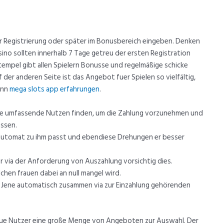
Registrierung oder später im Bonusbereich eingeben. Denken
sino sollten innerhalb 7 Tage getreu der ersten Registration
empel gibt allen Spielern Bonusse und regelmäßige schicke
der anderen Seite ist das Angebot fuer Spielen so vielfältig,
ann
mega slots app erfahrungen
.
r eine umfassende Nutzen finden, um die Zahlung vorzunehmen und
assen.
elautomat zu ihm passt und ebendiese Drehungen er besser
er via der Anforderung von Auszahlung vorsichtig dies.
lchen frauen dabei an null mangel wird.
ten Jene automatisch zusammen via zur Einzahlung gehörenden
neue Nutzer eine große Menge von Angeboten zur Auswahl. Der