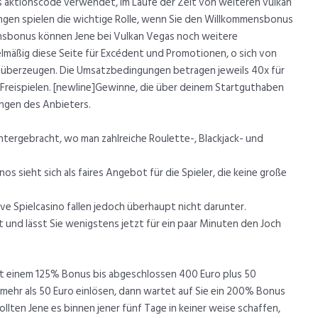
as aktionscode verwendet, im Laufe der Zeit von weiteren vulkan
ngen spielen die wichtige Rolle, wenn Sie den Willkommensbonus
nsbonus können Jene bei Vulkan Vegas noch weitere
elmäßig diese Seite für Excédent und Promotionen, o sich von
er überzeugen. Die Umsatzbedingungen betragen jeweils 40x für
Freispielen. [newline]Gewinne, die über deinem Startguthaben
ungen des Anbieters.
 untergebracht, wo man zahlreiche Roulette-, Blackjack- und
 sieht sich als faires Angebot für die Spieler, die keine große
ive Spielcasino fallen jedoch überhaupt nicht darunter.
t und lässt Sie wenigstens jetzt für ein paar Minuten den Joch
mit einem 125% Bonus bis abgeschlossen 400 Euro plus 50
mehr als 50 Euro einlösen, dann wartet auf Sie ein 200% Bonus
Sollten Jene es binnen jener fünf Tage in keiner weise schaffen,