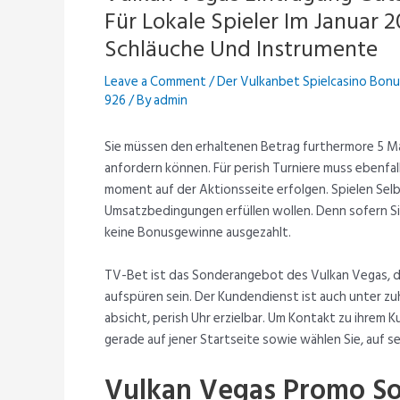
Für Lokale Spieler Im Januar 
Schläuche Und Instrumente
Leave a Comment
/
Der Vulkanbet Spielcasino Bonu
926
/ By
admin
Sie müssen den erhaltenen Betrag furthermore 5 Ma
anfordern können. Für perish Turniere muss ebenfal
moment auf der Aktionsseite erfolgen. Spielen Selbig
Umsatzbedingungen erfüllen wollen. Denn sofern Si
keine Bonusgewinne ausgezahlt.
TV-Bet ist das Sonderangebot des Vulkan Vegas, da
aufspüren sein. Der Kundendienst ist auch unter zu
absicht, perish Uhr erzielbar. Um Kontakt zu ihrem
gerade auf jener Startseite sowie wählen Sie, auf 
Vulkan Vegas Promo So