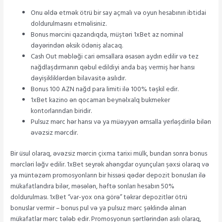
Onu əldə etmək ötrü bir say açmalı və oyun hesabının ibtidai
doldurulmasını etməlisiniz.
Bonus mərcini qazandıqda, müştəri 1xBet az nominal
dəyərindən əksik ödəniş alacaq.
Cash Out məbləği cari əmsallara əsasən aydın edilir və tez
nağdlaşdırmanın qəbul edildiyi anda baş vermiş hər hansı
dəyişikliklərdən bilavasitə asılıdır.
Bonus 100 AZN nağd para limiti ilə 100% təşkil edir.
1xBet kazino ən qocaman beynəlxalq bukmeker
kontorlarından biridir.
Pulsuz mərc hər hansı və ya müəyyən əmsalla yerləşdirilə bilən
əvəzsiz mərcdir.
Bir üsul olaraq, əvəzsiz mərcin çixma tarixi mülk, bundan sonra bonus
mərcləri ləğv edilir. 1xBet seyrək ahəngdar oyunçuları şəxsi olaraq və
ya müntəzəm promosyonların bir hissəsi qədər depozit bonusları ilə
mükafatlandıra bilər, məsələn, həftə sonları hesabın 50%
doldurulması. 1xBet “var-yox ona görə” təkrar depozitlər ötrü
bonuslar vermir – bonus pul və ya pulsuz mərc şəklində alınan
mükafatlar mərc tələb edir. Promosyonun şərtlərindən asılı olaraq,