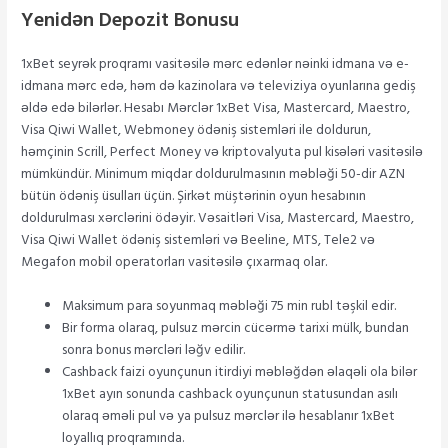
Yenidən Depozit Bonusu
1xBet seyrək proqramı vasitəsilə mərc edənlər nəinki idmana və e-
idmana mərc edə, həm də kazinolara və televiziya oyunlarına gediş
əldə edə bilərlər. Hesabı Mərclər 1xBet Visa, Mastercard, Maestro,
Visa Qiwi Wallet, Webmoney ödəniş sistemləri ile doldurun,
həmçinin Scrill, Perfect Money və kriptovalyuta pul kisələri vasitəsilə
mümkündür. Minimum miqdar doldurulmasının məbləği 50-dir AZN
bütün ödəniş üsulları üçün. Şirkət müştərinin oyun hesabının
doldurulması xərclərini ödəyir. Vəsaitləri Visa, Mastercard, Maestro,
Visa Qiwi Wallet ödəniş sistemləri və Beeline, MTS, Tele2 və
Megafon mobil operatorları vasitəsilə çıxarmaq olar.
Maksimum para soyunmaq məbləği 75 min rubl təşkil edir.
Bir forma olaraq, pulsuz mərcin cücərmə tarixi mülk, bundan
sonra bonus mərcləri ləğv edilir.
Cashback faizi oyunçunun itirdiyi məbləğdən əlaqəli ola bilər
1xBet ayın sonunda cashback oyunçunun statusundan asılı
olaraq əməli pul və ya pulsuz mərclər ilə hesablanır 1xBet
loyallıq proqramında.