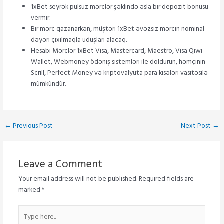
1xBet seyrək pulsuz mərclər şəklində əsla bir depozit bonusu
vermir.
Bir mərc qazanarkən, müştəri 1xBet əvəzsiz mərcin nominal
dəyəri çıxılmaqla uduşları alacaq.
Hesabı Mərclər 1xBet Visa, Mastercard, Maestro, Visa Qiwi
Wallet, Webmoney ödəniş sistemləri ile doldurun, həmçinin
Scrill, Perfect Money və kriptovalyuta para kisələri vasitəsilə
mümkündür.
Post
←
Previous Post
Next Post
→
navigation
Leave a Comment
Your email address will not be published.
Required fields are
marked
*
Type
here..