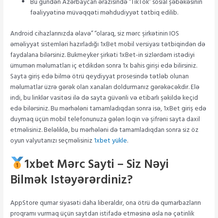
Bu gündən Azərbaycan ərazisində “TikTok” sosial şəbəkəsinin
fəaliyyətinə müvəqqəti məhdudiyyət tətbiq edilib.
Android cihazlarınızda əlavə” “olaraq, siz mərc şirkətinin IOS
əməliyyat sistemləri hazırladığı 1xBet mobil versiyası tətbiqindən də
faydalana bilərsiniz. Bukmeyker şirkəti 1xBet-in sizlərdəm istədiyi
ümumən məlumatları iç etdikdən sonra 1x bahis girişi edə bilirsiniz.
Sayta giriş edə bilmə ötrü qeydiyyat prosesində tətləb olunan
məlumatlar üzrə gərək olan xanaları doldurmanız gərəkəcəkdir. Elə
indi, bu linklər vasitəsi ilə də sayta güvənli və etibarlı şəkildə keçid
edə bilərsiniz. Bu mərhələni tamamladıqdan sonra isə, 1xBet giriş edə
duymaq üçün mobil telefonunuza gələn loqin və şifrəni sayta daxil
etməlisiniz. Beləliklə, bu mərhələni də tamamladıqdan sonra siz öz
oyun valyutanızı seçməlisiniz
1xbet yükle
.
1xbet Mərc Sayti – Siz Nəyi
Bilmək Istəyərərdiniz?
AppStore qumar siyasəti daha liberaldır, ona ötrü də qumarbazların
proqramı vurmaq üçün saytdan istifadə etməsinə əsla nə çətinlik