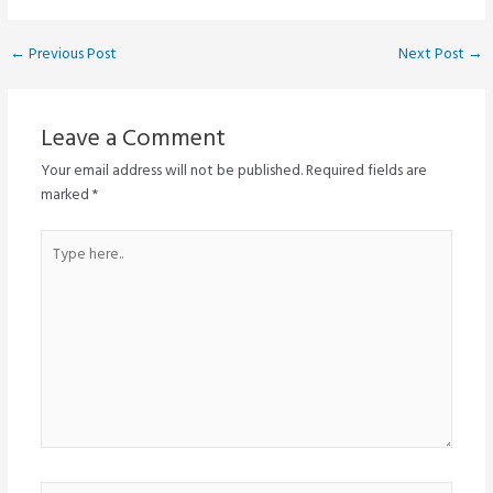
Post
←
Previous Post
Next Post
→
navigation
Leave a Comment
Your email address will not be published.
Required fields are
marked
*
Type
here..
Name*