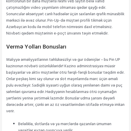
kontorunun bir daha müştərisi rəsmi veb saytın belə vahid
çatışmazlığını video yayımların olmaması qədər qayğı edir.
Sonuncular əksəriyyət canlı hadisələr üçün saxlanılan qrafik münasiblik
mərkəzi ilə əvəz olunur. Pin-Up-də müştəri profili tikmək üçün
Azərbaycan kodu ilə mobil telefon nömrəsini daxil etməlisiniz.
Növbəti qədəm müştərinin e-poçt ünvanını təyin etməkdir.
Vermə Yolları Bonusları
Maliyyə əməliyyatlarının təhlükəsizliyi və gur ödənişlər – bu Pin UP
kazinonun növbəti üstünlükləridir! Kazino administrasiyası müasir
başlayanlar və aktiv müştərilər ötrü fərqli-fərqli bonuslar təqdim edir.
Onlar peşkəş kimi say olunur və slot maşınlarında mərc üçün əməli
pulu əvəzləyir. Sadiqlik siyasəti uyğun olaraq yenilənən daimi və puç
səhmləri qavrama edir. Hədiyyənin hesablanması ötrü oynamağın
şərtlərini yerinə yetirmək lazımdır. Bonuslar udma şansını dəyərli
dərəcədə artırır, çünki ən az öz vəsaitlərindən istifadə etməyə imkan
verir.
Beləliklə, slotlarda və ya mərclərdə qazanılan ümumən
vəsaitlər eyzən oyunçuya verilir.