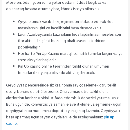
Məsələn, ödənişdən sonra yetər qədər müddət keçibsə və
dolanacaq hesaba oturmayıbsa, kömək istəyə bilərsiniz.
Qeyd eləmək vacibdir ki, rejimindən istifadə edərək slot
maşınlarının işini və incəliklərini başa düşəcəksiniz.
Lakin Azərbaycanda kazinoların leqallaşdırılması məsələsi son
illər aktualdır, çünki bu zolaq əhali arasında tədricən
populyarlaşır.
Hər həftə Pin Up Kazino maraqlı tematik turnirlər keçirir və ya
təzə aksiyalar başladır.
Pin Up casino online tərəfindən təklif olunan ümumən
bonuslar öz oyunçu ofisində aktivləşdiriləcək.
Qeydiyyat pəncərəsində siz kazinonun say çözələmək ötrü təklif
etdiyi bonusu da ötrü bilərsiniz. Onu vurmaq ötrü təklif olunan
alətlərdən hər hansı birini istifadə edərək ilk depoziti yatırmalısınız.
Buna üçün də, konvertasiya zamanı əlavə itkilərlə üzləşməmək üçün
qeydiyyatın bu məqamına diqqətlə yanaşmaq lazımdır. Qeydiyyatı
başa aparmaq üçün saytın qaydaları ilə də razılaşmalısınız
pin up
casino
.