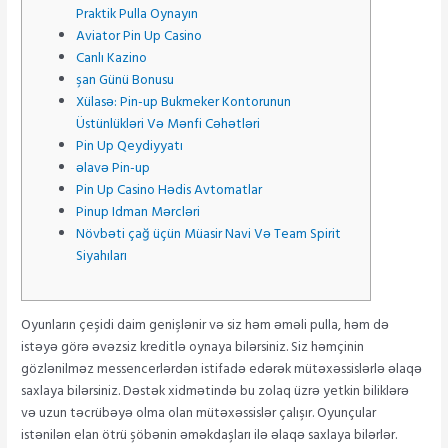
Praktik Pulla Oynayın
Aviator Pin Up Casino
Canlı Kazino
şan Günü Bonusu
Xülasə: Pin-up Bukmeker Kontorunun
Üstünlükləri Və Mənfi Cəhətləri
Pin Up Qeydiyyatı
əlavə Pin-up
Pin Up Casino Hədis Avtomatlar
Pinup Idman Mərcləri
Növbəti çağ üçün Müasir Navi Və Team Spirit
Siyahıları
Oyunların çeşidi daim genişlənir və siz həm əməli pulla, həm də
istəyə görə əvəzsiz kreditlə oynaya bilərsiniz. Siz həmçinin
gözlənilməz messencerlərdən istifadə edərək mütəxəssislərlə əlaqə
saxlaya bilərsiniz. Dəstək xidmətində bu zolaq üzrə yetkin biliklərə
və uzun təcrübəyə olma olan mütəxəssislər çalışır. Oyunçular
istənilən elan ötrü şöbənin əməkdaşları ilə əlaqə saxlaya bilərlər.