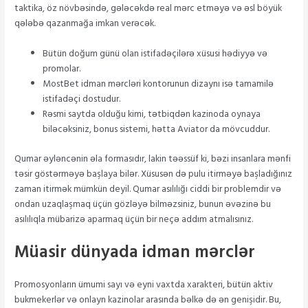
taktika, öz növbəsində, gələcəkdə real mərc etməyə və əsl böyük
qələbə qazanmağa imkan verəcək.
Bütün doğum günü olan istifadəçilərə xüsusi hədiyyə və
promolar.
MostBet idman mərcləri kontorunun dizaynı isə tamamilə
istifadəçi dostudur.
Rəsmi saytda olduğu kimi, tətbiqdən kazinoda oynaya
biləcəksiniz, bonus sistemi, hətta Aviator da mövcuddur.
Qumar əyləncənin əla formasıdır, lakin təəssüf ki, bəzi insanlara mənfi
təsir göstərməyə başlaya bilər. Xüsusən də pulu itirməyə başladığınız
zaman itirmək mümkün deyil. Qumar asılılığı ciddi bir problemdir və
ondan uzaqlaşmaq üçün gözləyə bilməzsiniz, bunun əvəzinə bu
asılılıqla mübarizə aparmaq üçün bir neçə addım atmalısınız.
Müasir dünyada idman mərclər
Promosyonların ümumi sayı və eyni vaxtda xarakteri, bütün aktiv
bukmekerlər və onlayn kazinolar arasında bəlkə də ən genişidir. Bu,