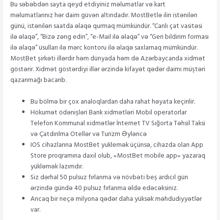
Bu səbəbdən sayta qeyd etdiyiniz məlumatlar və kart
məlumatlarınız hər daim güvən altındadır. MostBetlə ilin istənilən
günü, istənilən saatda əlaqə qurmaq mümkündür. “Canlı çat vasitəsi
ilə əlaqə”, “Bizə zəng edin”, “e-Mail ilə əlaqə” və “Geri bildirim forması
ilə əlaqə” üsulları ilə mərc kontoru ilə əlaqə saxlamaq mümkündür.
MostBet şirkəti illərdir həm dünyada həm də Azərbaycanda xidmət
göstərir. Xidmət göstərdiyi illər ərzində kifayət qədər daimi müştəri
qazanmağı bacarıb.
Bu bölmə bir çox analoqlardan daha rahat həyata keçirilir.
Hökumət ödənişləri Bank xidmәtlәri Mobil operatorlar
Telefon Kommunal xidmәtlәr İnternet TV Sığorta Təhsil Taksi
və Çatdırılma Otellər və Turizm Әylәncә
IOS cihazlarına MostBet yuklemək üçünsə, cihazda olan App
Store proqramına daxil olub, «MostBet mobile app» yazaraq
yükləmək lazımdır.
Siz dərhal 50 pulsuz fırlanma və növbəti beş ardıcıl gün
ərzində gündə 40 pulsuz fırlanma əldə edəcəksiniz.
Ancaq bir neçə milyona qədər daha yüksək məhdudiyyətlər
var.