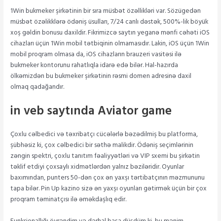
1Win bukmeker şirkətinin bir sıra müsbət özəllikləri var. Sözügedən
müsbət özəlikklərə ödəniş üsulları, 7/24 canlı dəstək, 500%-lik böyük
xoş gəldin bonusu daxildir. Fikrimizcə saytın yeganə mənfi cəhəti iOS
cihazları üçün 1Win mobil tətbiqinin olmamasıdır. Lakin, iOS üçün 1Win
mobil proqram olmasa da, iOS cihazların brauzeri vasitəsi ilə
bukmeker kontorunu rahatlıqla idarə edə bilər. Hal-hazırda
ölkəmizdən bu bukmeker şirkətinin rəsmi domen adresinə daxil
olmaq qadağandır.
in veb saytında Aviator game
Çoxlu cəlbedici və təxribatçı cücələrlə bəzədilmiş bu platforma,
şübhəsiz ki, çox cəlbedici bir səthə malikdir. Ödəniş seçimlərinin
zəngin spektri, çoxlu tanıtım fəaliyyətləri və VIP sxemi bu şirkətin
təklif etdiyi çoxsaylı xidmətlərdən yalnız bəziləridir. Oyunlar
baxımından, punters 50-dən çox ən yaxşı tərtibatçının məzmununu
tapa bilər. Pin Up kazino sizə ən yaxşı oyunları gətirmək üçün bir çox
proqram təminatçısı ilə əməkdaşlıq edir.
Funksionallığı öyrəndim və dərhal başa düşdüm ki, bu mənim