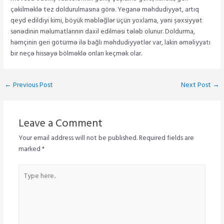
çəkilməklə tez doldurulmasına görə. Yeganə məhdudiyyət, artıq
qeyd edildiyi kimi, böyük məbləğlər üçün yoxlama, yəni şəxsiyyət
sənədinin məlumatlarının daxil edilməsi tələb olunur. Doldurma,
həmçinin geri götürmə ilə bağlı məhdudiyyətlər var, lakin əməliyyatı
bir neçə hissəyə bölməklə onları keçmək olar.
Post
←
Previous Post
Next Post
→
navigation
Leave a Comment
Your email address will not be published.
Required fields are
marked
*
Type
here..