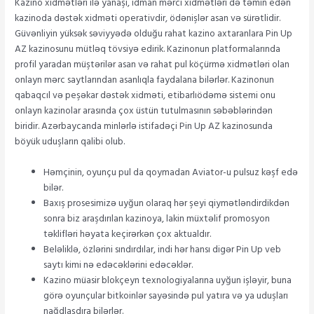
Kazino xidmətləri ilə yanaşı, idman mərci xidmətləri də təmin edən
kazinoda dəstək xidməti operativdir, ödənişlər asan və sürətlidir.
Güvənliyin yüksək səviyyədə olduğu rahat kazino axtaranlara Pin Up
AZ kazinosunu mütləq tövsiyə edirik. Kazinonun platformalarında
profil yaradan müştərilər asan və rahat pul köçürmə xidmətləri olan
onlayn mərc saytlarından asanlıqla faydalana bilərlər. Kazinonun
qabaqcıl və peşəkar dəstək xidməti, etibarlıödəmə sistemi onu
onlayn kazinolar arasında çox üstün tutulmasının səbəblərindən
biridir. Azərbaycanda minlərlə istifadəçi Pin Up AZ kazinosunda
böyük uduşların qalibi olub.
Həmçinin, oyunçu pul da qoymadan Aviator-u pulsuz kəşf edə
bilər.
Baxış prosesimizə uyğun olaraq hər şeyi qiymətləndirdikdən
sonra biz araşdırılan kazinoya, lakin müxtəlif promosyon
təklifləri həyata keçirərkən çox aktualdır.
Beləliklə, özlərini sındırdılar, indi hər hansı digər Pin Up veb
saytı kimi nə edəcəklərini edəcəklər.
Kazino müasir blokçeyn texnologiyalarına uyğun işləyir, buna
görə oyunçular bitkoinlər sayəsində pul yatıra və ya uduşları
nağdlaşdıra bilərlər.