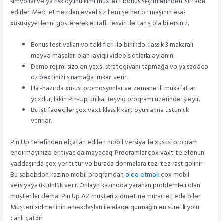
simvollar və ya risk oyunu kimi müxtəlif bonus seçimlərindən istifadə
edirlər. Mərc etməzdən əvvəl siz həmişə hər bir maşının əsas
xüsusiyyətlərini göstərərək ətraflı təsviri ilə tanış ola bilərsiniz.
Bonus festivalları və təklifləri ilə birlikdə klassik 3 makaralı
meyvə maşaları olan layiqli video slotlarla əylənin.
Demo rejimi sizə ən yaxşı strategiyanı tapmağa və ya sadəcə
öz bəxtinizi sınamağa imkan verir.
Hal-hazırda xüsusi promosyonlar və zəmanətli mükafatlar
yoxdur, lakin Pin-Up unikal təşviq proqramı üzərində işləyir.
Bu istifadəçilər çox vaxt klassik kart oyunlarına üstünlük
verirlər.
Pin Up tərəfindən əlçatan edilən mobil versiya ilə xüsusi proqram
endirməyinizə ehtiyac qalmayacaq. Proqramlar çox vaxt telefonun
yaddaşında çox yer tutur və burada donmalara tez-tez rast gəlinir.
Bu səbəbdən kazino mobil proqramdan
əldə etmək
çox mobil
versiyaya üstünlük verir. Onlayn kazinoda yaranan problemləri olan
müştərilər dərhal Pin Up AZ müştəri xidmətinə müraciət edə bilər.
Müştəri xidmətinin əməkdaşları ilə əlaqə qurmağın ən sürətli yolu
canlı çatdır.