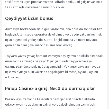
təklif etmək üçün pupalarımızdan istifadə edirik. Cari giriş ünvanınıza
tez çatmaqla qazanmaq şansınız ola bilər.
Qeydiyyat üçün bonus
Animasiya həddindən artıq gec yüklənmir, ona görə də səhifələr tez
başlayır. Üst hissədə operator daxil olmaq və qeydiyyatdan keçmək
üçün düymələri yerləşdirib. Sürətli keçid idmana və mərc növünə
görə edilə bilər (live, matç başlamazdan əvvəl).
Təyyarə yavaş-yavaş hərəkət etməyə başlayır və beləliklə ekrandakı
əmsallar da artmağa başlayır. Oyunçu burada təyyarə havaya
qalxmazdan öncə pulu nağdlaşdırmalıdır. Yox əgər təyyarə havaya
uçsa və oyunçu pulu vaxtında nağdlaşdıra bilməsə, oyunçu oyunu
uduzacaq.
Pinup Casino-a giriş. Necə doldurmaq olar
Kazino, eyni zamanda təsadüfi rəqəm generatorundan istifadə
edərək oyun nəticələrinin şəffaf və ədalətli olmasını təmin edir.