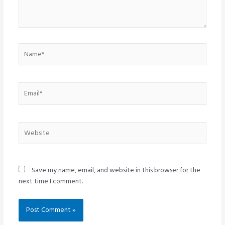
Name*
Email*
Website
Save my name, email, and website in this browser for the
next time I comment.