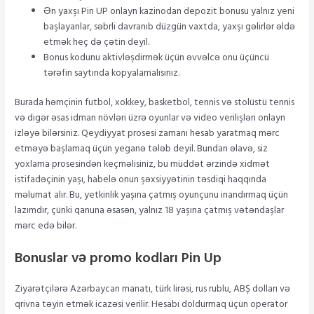
Ən yaxşı Pin UP onlayn kazinodan depozit bonusu yalnız yeni
başlayanlar, səbrli davranıb düzgün vaxtda, yaxşı gəlirlər əldə
etmək heç də çətin deyil.
Bonus kodunu aktivləşdirmək üçün əvvəlcə onu üçüncü
tərəfin saytında kopyalamalısınız.
Burada həmçinin futbol, xokkey, basketbol, tennis və stolüstü tennis
və digər əsas idman növləri üzrə oyunlar və video verilişləri onlayn
izləyə bilərsiniz. Qeydiyyat prosesi zamanı hesab yaratmaq mərc
etməyə başlamaq üçün yeganə tələb deyil. Bundan əlavə, siz
yoxlama prosesindən keçməlisiniz, bu müddət ərzində xidmət
istifadəçinin yaşı, habelə onun şəxsiyyətinin təsdiqi haqqında
məlumat alır. Bu, yetkinlik yaşına çatmış oyunçunu inandırmaq üçün
lazımdır, çünki qanuna əsasən, yalnız 18 yaşına çatmış vətəndaşlar
mərc edə bilər.
Bonuslar və promo kodları Pin Up
Ziyarətçilərə Azərbaycan manatı, türk lirəsi, rus rublu, ABŞ dolları və
qrivna təyin etmək icazəsi verilir. Hesabı doldurmaq üçün operator