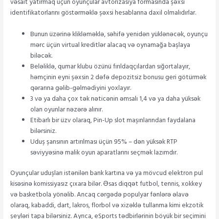
vəsait yatırmaq üçün oyunçular avtorizasiya formasında şəxsi
identifikatorlarını göstərməklə şəxsi hesablarına daxil olmalıdırlar.
Bunun üzərinə klikləməklə, səhifə yenidən yüklənəcək, oyunçu
mərc üçün virtual kreditlər alacaq və oynamağa başlaya
biləcək.
Beləliklə, qumar klubu özünü fırıldaqçılardan sığortalayır,
həmçinin eyni şəxsin 2 dəfə depozitsiz bonusu geri götürmək
qərarına gəlib-gəlmədiyini yoxlayır.
3 və ya daha çox tək nəticənin əmsalı 1,4 və ya daha yüksək
olan oyunlar nəzərə alınır.
Etibarlı bir üzv olaraq, Pin-Up slot maşınlarından faydalana
bilərsiniz.
Uduş şansının artırılması üçün 95% – dən yüksək RTP
səviyyəsinə malik oyun aparatlarını seçmək lazımdır.
Oyunçular uduşları istənilən bank kartına və ya mövcud elektron pul
kisəsinə komissiyasız çıxara bilər. Əsas diqqət futbol, ​​tennis, xokkey
və basketbola yönəlib. Ancaq cərgədə populyar fənlərə əlavə
olaraq, kabaddi, dart, lakros, florbol və xizəklə tullanma kimi ekzotik
şeyləri tapa bilərsiniz. Ayrıca, eSports tədbirlərinin böyük bir seçimini