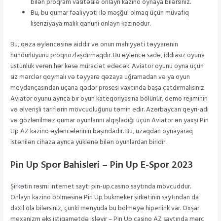
bilən proqram vasitəsilə onlayn kazino oynaya bilərsiniz.
Bu, bu qumar fəaliyyəti ilə məşğul olmaq üçün müvafiq
lisenziyaya malik qanuni onlayn kazinodur.
Bu, qəza əyləncəsinə aiddir və onun mahiyyəti təyyarənin
hündürlüyünü proqnozlaşdırmaqdır. Bu əyləncə sadə, iddiasız oyuna
üstünlük verən hər kəsə müraciət edəcək. Aviator oyunu oyna üçün
siz mərclər qoymalı və təyyarə qəzaya uğramadan və ya oyun
meydançasından uçana qədər prosesi vaxtında başa çatdırmalısınız.
Aviator oyunu ayrıca bir oyun kateqoriyasına bölünür, demo rejiminin
və əlverişli tariflərin mövcudluğunu təmin edir. Azərbaycan qeyri-adi
və gözlənilməz qumar oyunlarını alqışladığı üçün Aviator ən yaxşı Pin
Up AZ kazino əyləncələrinin başındadır. Bu, uzaqdan oynayaraq
istənilən cihaza ayrıca yüklənə bilən oyunlardan biridir.
Pin Up Spor Bahisleri – Pin Up E-Spor 2023
Şirkətin rəsmi internet saytı pin-up.casino saytında mövcuddur.
Onlayn kazino bölməsinə Pin Up bukmeker şirkətinin saytından da
daxil ola bilərsiniz, çünki menyuda bu bölməyə hiperlink var. Oxşar
mexanizm əks istiqamətdə işləyir – Pin Up casino AZ saytında mərc