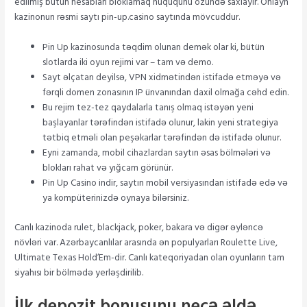
edilmiş bütün hesabları bloklamaq hüququnu özündə saxlayır. Onlayn
kazinonun rəsmi saytı pin-up.casino saytında mövcuddur.
Pin Up kazinosunda təqdim olunan demək olar ki, bütün
slotlarda iki oyun rejimi var – tam və demo.
Sayt əlçatan deyilsə, VPN xidmətindən istifadə etməyə və
fərqli domen zonasının IP ünvanından daxil olmağa cəhd edin.
Bu rejim tez-tez qaydalarla tanış olmaq istəyən yeni
başlayanlar tərəfindən istifadə olunur, lakin yeni strategiya
tətbiq etməli olan peşəkarlar tərəfindən də istifadə olunur.
Eyni zamanda, mobil cihazlardan saytın əsas bölmələri və
blokları rahat və yığcam görünür.
Pin Up Casino indir, saytın mobil versiyasından istifadə edə və
ya kompüterinizdə oynaya bilərsiniz.
Canlı kazinoda rulet, blackjack, poker, bakara və digər əyləncə
növləri var. Azərbaycanlılar arasında ən populyarları Roulette Live,
Ultimate Texas Hold’Em-dir. Canlı kateqoriyadan olan oyunların tam
siyahısı bir bölmədə yerləşdirilib.
İlk depozit bonusunu necə əldə