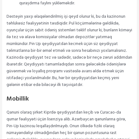
quraşdırma faylını yükləməkdir.
Dəstəyin yaxşı əlaqələndirilmiş işi qeyd olunur ki, bu da kazinonun
təhlükəsiz fəaliyyətinin təsdiqidir. Pul köçürmələrinə gəldikdə,
oyunçular üçün sabit ödəniş sistemləri təklif olunur ki, bunların köməyi
ilə tez və əlavə komissiyalar olmadan depozitlər yatırmaq
mümkündür. Pin Up qeydiyyatdan kecmek üçün siz qeydiyyat
təlimatlarına bir-bir əməl etməli və sonra hesabınızı yoxlamalısınız.
Kazinoda qeydiyyat tez və sadədir, sadəcə bir neçə zəruri addımdan
ibarətdir. Qeydiyyatı tamamladıqdan sonra gələcəkdə ödənişlərə
güvənmək və loyallıq proqramı vasitəsilə avans əldə etmək üçün
istifadəçi yoxlanılmalıdır. Bu, hər bir qeydiyyatdan keçmiş yeni
gələnin etibar edə biləcəyi ilk təşviqatdır.
Mobillik
Qanuni olaraq şirkət Kiprdə qeydiyyatdan keçib və Curacao-da
qumar fəaliyyəti üçün lisenziya alıb. Azərbaycan qanunlarına görə,
Pin-Up kazinosu leqallaşdırılmayıb. Onun ölkədə fiziki olaraq
nümayəndəliyi olmadığından heç bir qanun pozuntusuna rast