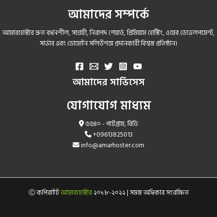
আমাদের সম্পর্কে
আমারহোস্টার দ্রুত বর্ধনশীল, সাশ্রয়ী, নিরাপদ শেয়ার্ড, প্রিমিয়াম হোস্টিং, ওয়েব ডেভেলপমেন্ট,
সার্ভার এবং ডোমেইন সলিউশন্স প্রদানকারী বিশ্বস্ত প্রতিষ্ঠান।
আমাদের সার্ভিসেস
যোগাযোগ মাধ্যম
৫৫৪০ - পাটগ্রাম, বিডি
+09613825013
info@amarhoster.com
Ⓒ কপিরাইট
আমারহোস্টার
২০১৮-২০২২ | সমস্ত অধিকার সংরক্ষিত