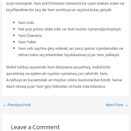
üçün maraqlıdır. 1win platformasını təminatlı bir oyun məkanı edən və
keyifləndirən bir şey də 1win azerbaycan saytına kolay girişdir.
1win Indir
Hər şeyi pulsuz əldə edin və 1win kazino oynamağa başlayın.
1win Скачать
1win Yuklə
1win veb saytına giriş edərək, ən yaxşı qumar oyunlarından və
idman bahis seçimlərindən faydalanmaq üçün 1win yükləyin.
Mobil tətbiq sayəsində 1win dünyasına qoşulmaq, mükafatlar
qazanmaq və əyləncəli oyunlar oynamaq çox rahatdır. 1win,
Azərbaycan bazarındakı ən məşhur online kazinolardan biridir. 1winə
daxil olmaq üçün 1win giriş linkindən istifadə edə bilərsiniz.
Post
←
Previous Post
Next Post
→
navigation
Leave a Comment