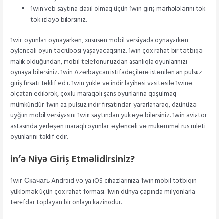
1win veb saytına daxil olmaq üçün 1win giriş mərhələlərini tək-
tək izləyə bilərsiniz.
1win oyunları oynayarkən, xüsusən mobil versiyada oynayarkən
əyləncəli oyun təcrübəsi yaşayacaqsınız. 1win çox rahat bir tətbiqə
malik olduğundan, mobil telefonunuzdan asanlıqla oyunlarınızı
oynaya bilərsiniz. 1win Azərbaycan istifadəçilərə istənilən an pulsuz
giriş fırsatı təklif edir. 1win yukle və indir layihəsi vasitəsilə 1winə
əlçatan edilərək, çoxlu maraqəli şans oyunlarına qoşulmaq
mümkündür. 1win az pulsuz indir fırsatından yararlanaraq, özünüzə
uyğun mobil versiyasını 1win saytından yükləyə bilərsiniz. 1win aviator
astasında yerləşən maraqlı oyunlar, əyləncəli və mükəmməl rus ruleti
oyunlarını təklif edir.
in’ə Niyə Giriş Etməlidirsiniz?
1win Скачать Android və ya iOS cihazlarınıza 1win mobil tətbiqini
yükləmək üçün çox rahat forması. 1win dünya çapında milyonlarla
tərəfdar toplayan bir onlayn kazinodur.