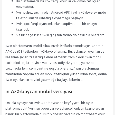
Bu platformada bir çox fərqli oyunlar və idman tətilçilər
mövcuddur.
1win pulsuz seçimi olan Android APK faylını yükləyərək mobil
telefonunuzda rahatlıqla oynamağa başlayın.
1win, çox fərqli oyun imkanları təqdim edən bir onlayn
kazinodur.
Siz bir neçə kliklə 1win giriş səhifəsinə də daxil ola bilərsiniz.
1win platformasını mobil cihazınızda istifadə etmək üçün Android
APK və iOS tətbiqlərini yükləyə bilərsiniz. Bu, əyləncəli oyunları və
kazanma şansınızı asanlıqla əldə etmənizi təmin edir. 1win mobil
tətbiqləri ilə, istədiyiniz vaxt və istədiyiniz yerdə, yalnız bir
toxunaqla 1win cəmiyyətinə qoşula bilərsiniz. 1win platforması
tərəfindən təqdim edilən mobil tətbiqləri yüklədikdən sonra, dərhal
1win oyunlarının keyfini çıxarmağa başlaya bilərsiniz.
in Azərbaycan mobil versiyası
Onunla oynayın və 1win Azərbaycanda keyfiyyətli bir oyun
platformasıdır! 1win, ən populyar və əyləncəli onlayn kazinolardan
biridir. Bu platformada pulsuz bir hesab yaradın və möhtəşəm oyun