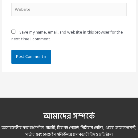
Website
Save my name, email, and website in this browser for the
next time I comment.
আমাদের সম্পর্কে
আমারহোস্টার দ্রুত বর্ধনশীল, সাশ্রয়ী, নিরাপদ শেয়ার্ড, প্রিমিয়াম হোস্টিং, ওয়েব ডেভেলপমেন্ট,
সার্ভার এবং ডোমেইন সলিউশন্স প্রদানকারী বিশ্বস্ত প্রতিষ্ঠান।