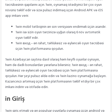
təcrübəsinin qapılarını açın. 1win, oynamaq istədiyiniz bir çox oyun
növünü təklif edir və sizə pulsuz indirmaq üçün Android APK və iOS
app imkanı verir.
1win mobil tətbiqinin ən son versiyasını endirmək üçün asandır.
1win isə sizin oyun tərzinizə uyğun olaraq 6 növ avtomatik
oyun təklif edir.
1win вход – ən rahat, təhlükəsiz və əyləncəli oyun təcrübəsi
üçün 1win platformasına qoşulun.
1win Azərbaycan saytına daxil olaraq həm keyfli oyunlar oynayın,
həm də dadlı bonuslardan yararlana bilərsiniz. 1win вход – ən rahat,
təhlükəsiz və əyləncəli oyun təcrübəsi üçün 1win platformasına
qoşulun. Hər şeyi pulsuz əldə edin və 1win kazino oynamağa başlayın.
Kazancınızı artırmaq üçün 1win platformasının təklif etdiyi bir çox
imkanı indirin və istifadə edin.
in Giriş
1win giriş etmək və ən populyar oyunlarla oynamaq üçün android və