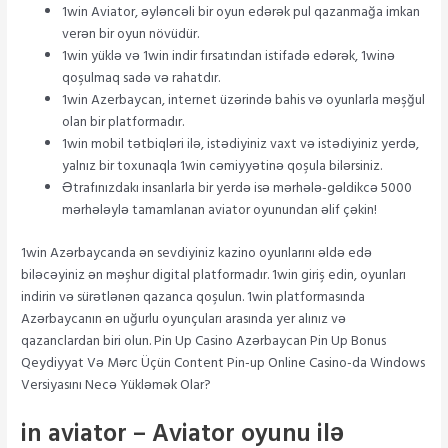
1win Aviator, əyləncəli bir oyun edərək pul qazanmağa imkan
verən bir oyun növüdür.
1win yüklə və 1win indir fırsatından istifadə edərək, 1winə
qoşulmaq sadə və rahatdır.
1win Azerbaycan, internet üzərində bahis və oyunlarla məşğul
olan bir platformadır.
1win mobil tətbiqləri ilə, istədiyiniz vaxt və istədiyiniz yerdə,
yalnız bir toxunaqla 1win cəmiyyətinə qoşula bilərsiniz.
Ətrafınızdakı insanlarla bir yerdə isə mərhələ-gəldikcə 5000
mərhələylə tamamlanan aviator oyunundan əlif çəkin!
1win Azərbaycanda ən sevdiyiniz kazino oyunlarını əldə edə
biləcəyiniz ən məşhur digital platformadır. 1win giriş edin, oyunları
indirin və sürətlənən qazanca qoşulun. 1win platformasında
Azərbaycanın ən uğurlu oyunçuları arasında yer alınız və
qazanclardan biri olun. Pin Up Casino Azərbaycan Pin Up Bonus
Qeydiyyat Və Mərc Üçün Content Pin-up Online Casino-da Windows
Versiyasını Necə Yükləmək Olar?
in aviator – Aviator oyunu ilə