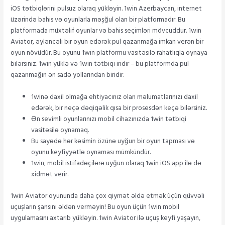
iOS tətbiqlərini pulsuz olaraq yükləyin. 1win Azerbaycan, internet
üzərində bahis və oyunlarla məşğul olan bir platformadır. Bu
platformada müxtəlif oyunlar və bahis seçimləri mövcuddur. 1win
Aviator, əyləncəli bir oyun edərək pul qazanmağa imkan verən bir
oyun növüdür. Bu oyunu 1win platformu vasitəsilə rahatlıqla oynaya
bilərsiniz. 1win yüklə və 1win tətbiqi indir – bu platformda pul
qazanmağın ən sadə yollarından biridir.
1winə daxil olmağa ehtiyacınız olan məlumatlarınızı daxil
edərək, bir neçə dəqiqəlik qısa bir prosesdən keçə bilərsiniz.
Ən sevimli oyunlarınızı mobil cihazınızda 1win tətbiqi
vasitəsilə oynamaq.
Bu sayədə hər kəsimin özünə uyğun bir oyun tapması və
oyunu keyfiyyətlə oynaması mümkündür.
1win, mobil istifadəçilərə uyğun olaraq 1win iOS app ilə də
xidmət verir.
1win Aviator oyununda daha çox qiymət əldə etmək üçün qüvvəli
uçuşların şansını əldən verməyin! Bu oyun üçün 1win mobil
uygulamasını axtarıb yükləyin. 1win Aviator ilə uçuş keyfi yaşayın,