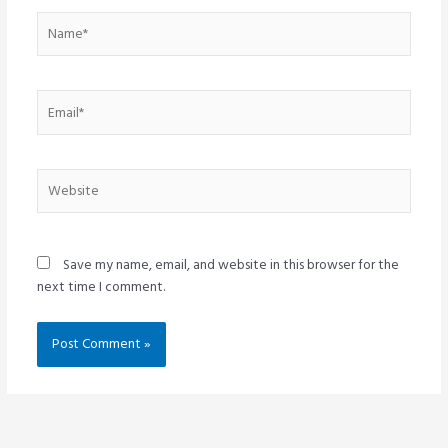
Name*
Email*
Website
Save my name, email, and website in this browser for the
next time I comment.