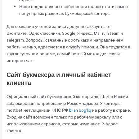
Ниже представлены особенности ставок в пяти самых
популярных разделах букмекерской конторы.
Для создания учетной записи доступны аккаунты от
Вконтакте, Одноклассники, Google, Яндекс, Mail.ru, Steam и
Telegram. Вопросы, связанные с хоть каким направлением
работы казино, адресуются в службу помощи. Она трудится в
круглосуточном режиме, самый резвый метод для связи –
интернет чат.
Сайт букмекера и личный кабинет
клиента
Официальный сайт букмекерской конторы mostbet в России
заблокирован по требованию Роскомнадзора. У конторы
mostbet нет лицензии ФНС РФ
bilan bog’liq
на работу в стране.
Вход на сайт возможен только по рабочему зеркалу или с
использованием сервисов, которые изменяют IP-адрес
клиента.