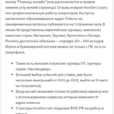
кнопку “Помощь онлайн” (она располагается в правом
нижнем углу всякий страницы). Отзывы юзеров Mostbet Casino
что профессиональную работу операторов, быстроту
заключения образовавшихся задач. Ответы на
своевременных вопросы публикуются на 1 страничке чата. В
линии бк представлены европейские турниры, чемпионат
азиатских стран, Австралии, Уругвая, Аргентины и Катара.
Роспись достаточно обильная — порядка 250 – 400 исходов.
Играть в букмекерской конторе можно не только с ПК, но и со
смартфона.
Также есть женские и мужские турниры ITF, турниры
серии «Челленджер».
Большой выбор событий для ставок, уже было
несколько выигрышей от 3000 до 9500, выйти за 10 както
не получается).
Вход на сайт возможен только по рабочему зеркалу или
с использованием сервисов, которые изменяют IP-
адрес клиента.
У конторы mostbet нет лицензии ФНС РФ на работу в
стране.