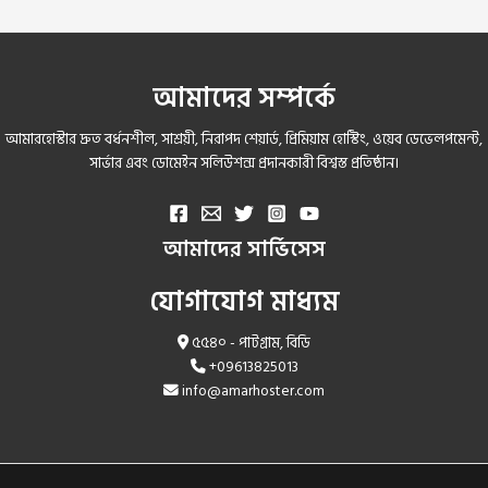
আমাদের সম্পর্কে
আমারহোস্টার দ্রুত বর্ধনশীল, সাশ্রয়ী, নিরাপদ শেয়ার্ড, প্রিমিয়াম হোস্টিং, ওয়েব ডেভেলপমেন্ট,
সার্ভার এবং ডোমেইন সলিউশন্স প্রদানকারী বিশ্বস্ত প্রতিষ্ঠান।
আমাদের সার্ভিসেস
যোগাযোগ মাধ্যম
৫৫৪০ - পাটগ্রাম, বিডি
+09613825013
info@amarhoster.com