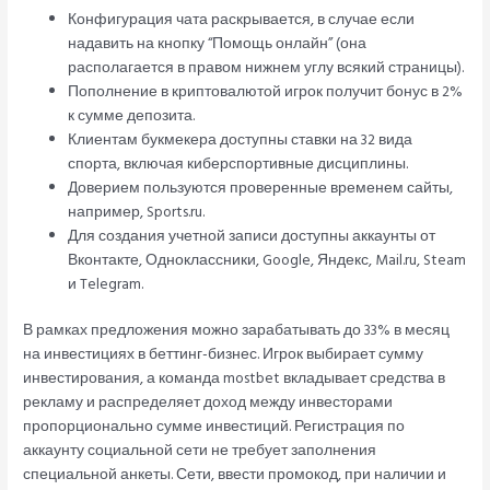
Конфигурация чата раскрывается, в случае если
надавить на кнопку “Помощь онлайн” (она
располагается в правом нижнем углу всякий страницы).
Пополнение в криптовалютой игрок получит бонус в 2%
к сумме депозита.
Клиентам букмекера доступны ставки на 32 вида
спорта, включая киберспортивные дисциплины.
Доверием пользуются проверенные временем сайты,
например, Sports.ru.
Для создания учетной записи доступны аккаунты от
Вконтакте, Одноклассники, Google, Яндекс, Mail.ru, Steam
и Telegram.
В рамках предложения можно зарабатывать до 33% в месяц
на инвестициях в беттинг-бизнес. Игрок выбирает сумму
инвестирования, а команда mostbet вкладывает средства в
рекламу и распределяет доход между инвесторами
пропорционально сумме инвестиций. Регистрация по
аккаунту социальной сети не требует заполнения
специальной анкеты. Сети, ввести промокод, при наличии и