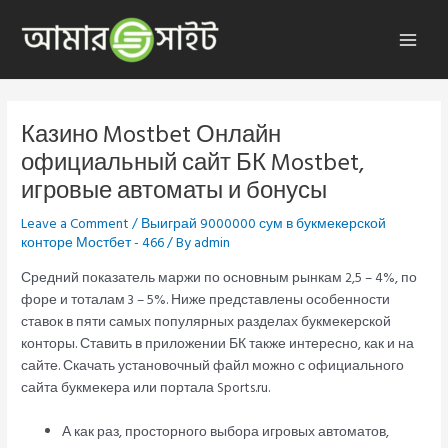
Skip
to
Main
content
Menu
Казино Mostbet Онлайн
официальный сайт БК Mostbet,
игровые автоматы и бонусы
Leave a Comment
/
Выиграй 9000000 сум в букмекерской
конторе Мостбет - 466
/ By
admin
Средний показатель маржи по основным рынкам 2,5 – 4%, по
форе и тоталам 3 – 5%. Ниже представлены особенности
ставок в пяти самых популярных разделах букмекерской
конторы. Ставить в приложении БК также интересно, как и на
сайте. Скачать установочный файл можно с официального
сайта букмекера или портала Sports.ru.
А как раз, просторного выбора игровых автоматов,