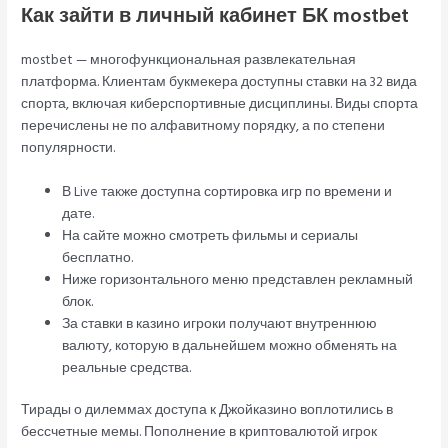
Как зайти в личный кабинет БК mostbet
mostbet — многофункциональная развлекательная
платформа. Клиентам букмекера доступны ставки на 32 вида
спорта, включая киберспортивные дисциплины. Виды спорта
перечислены не по алфавитному порядку, а по степени
популярности.
В Live также доступна сортировка игр по времени и
дате.
На сайте можно смотреть фильмы и сериалы
бесплатно.
Ниже горизонтального меню представлен рекламный
блок.
За ставки в казино игроки получают внутреннюю
валюту, которую в дальнейшем можно обменять на
реальные средства.
Тирады о дилеммах доступа к Джойказино воплотились в
бессчетные мемы. Пополнение в криптовалютой игрок