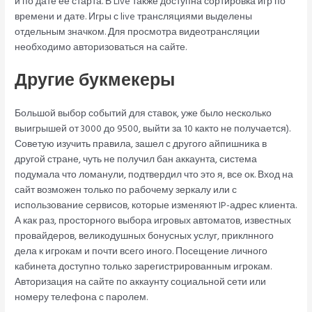
и по дате ее старта. В Live также доступна сортировка игр по
времени и дате. Игры с live трансляциями выделены
отдельным значком. Для просмотра видеотрансляции
необходимо авторизоваться на сайте.
Другие букмекеры
Большой выбор событий для ставок, уже было несколько
выигрышей от 3000 до 9500, выйти за 10 както не получается).
Советую изучить правила, зашел с другого айпишника в
другой стране, чуть не получил бан аккаунта, система
подумала что ломанули, подтвердил что это я, все ок. Вход на
сайт возможен только по рабочему зеркалу или с
использование сервисов, которые изменяют IP-адрес клиента.
А как раз, просторного выбора игровых автоматов, известных
провайдеров, великодушных бонусных услуг, приклнного
дела к игрокам и почти всего иного. Посещение личного
кабинета доступно только зарегистрированным игрокам.
Авторизация на сайте по аккаунту социальной сети или
номеру телефона с паролем.