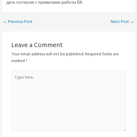
дать согласие с правилами работы БК.
Post
←
Previous Post
Next Post
→
navigation
Leave a Comment
Your email address will not be published.
Required fields are
marked
*
Type
here..