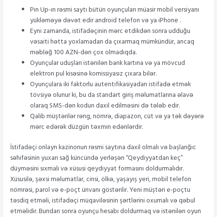
Pin Up-ın rəsmi saytı bütün oyunçuları müasir mobil versiyanı
yükləməyə dəvət edir android telefon və ya iPhone .
Eyni zamanda, istifadəçinin mərc etdikdən sonra udduğu
vəsaiti hətta yoxlamadan da çıxarmaq mümkündür, ancaq
məbləğ 100 AZN-dən çox olmadıqda.
Oyunçular uduşları istənilən bank kartına və ya mövcud
elektron pul kisəsinə komissiyasız çıxara bilər.
Oyunçulara iki faktorlu autentifikasiyadan istifadə etmək
tövsiyə olunur ki, bu da standart giriş məlumatlarına əlavə
olaraq SMS-dən kodun daxil edilməsini də tələb edir.
Qalib müştərilər rəng, nömrə, diapazon, cüt və ya tək dəyərə
mərc edərək düzgün təxmin edənlərdir.
İstifadəçi onlayn kazinonun rəsmi saytına daxil olmalı və başlanğıc
səhifəsinin yuxarı sağ küncündə yerləşən “Qeydiyyatdan keç”
düyməsini sıxmalı və xüsusi qeydiyyat formasını doldurmalıdır.
Xüsusilə, şəxsi məlumatlar, cinsi, ölkə, yaşayış yeri, mobil telefon
nömrəsi, parol və e-poçt ünvanı göstərilir. Yeni müştəri e-poçtu
təsdiq etməli, istifadəçi müqaviləsinin şərtlərini oxumalı və qəbul
etməlidir. Bundan sonra oyunçu hesabı doldurmaq və istənilən oyun