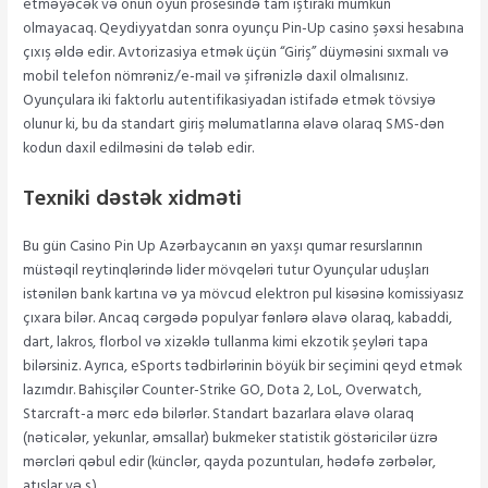
etməyəcək və onun oyun prosesində tam iştirakı mümkün
olmayacaq. Qeydiyyatdan sonra oyunçu Pin-Up casino şəxsi hesabına
çıxış əldə edir. Avtorizasiya etmək üçün “Giriş” düyməsini sıxmalı və
mobil telefon nömrəniz/e-mail və şifrənizlə daxil olmalısınız.
Oyunçulara iki faktorlu autentifikasiyadan istifadə etmək tövsiyə
olunur ki, bu da standart giriş məlumatlarına əlavə olaraq SMS-dən
kodun daxil edilməsini də tələb edir.
Texniki dəstək xidməti
Bu gün Casino Pin Up Azərbaycanın ən yaxşı qumar resurslarının
müstəqil reytinqlərində lider mövqeləri tutur Oyunçular uduşları
istənilən bank kartına və ya mövcud elektron pul kisəsinə komissiyasız
çıxara bilər. Ancaq cərgədə populyar fənlərə əlavə olaraq, kabaddi,
dart, lakros, florbol və xizəklə tullanma kimi ekzotik şeyləri tapa
bilərsiniz. Ayrıca, eSports tədbirlərinin böyük bir seçimini qeyd etmək
lazımdır. Bahisçilər Counter-Strike GO, Dota 2, LoL, Overwatch,
Starcraft-a mərc edə bilərlər. Standart bazarlara əlavə olaraq
(nəticələr, yekunlar, əmsallar) bukmeker statistik göstəricilər üzrə
mərcləri qəbul edir (künclər, qayda pozuntuları, hədəfə zərbələr,
atışlar və s.).