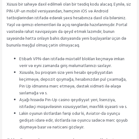
Xüsusi bir sahəyə daxil edilməli olan bir təsdiq kodu alacaq. Eynilə, siz
PIN-UP-un mobil versiyasından, həmçinin iOS və Android
tətbiqlərindən istifadə edərək şəxsi hesabınıza daxil ola bilərsiniz.
Yaşıl və qırmızı elementləri ilə açıq rənglərdə hazırlanmışdır. Portal
vasitəsilə rahat naviqasiyanı da qeyd etmək lazımdır, bunun
sayəsində hətta onlayn bahis dünyasında yeni başlayanlar üçün də
bununla məşğul olmaq çətin olmayacaq.
Etibarlı VPN-dən istifadə müxtəlif blokları keçməyə imkan
verir və eyni zamanda giriş məlumatlarınızı saxlayır.
Xüsusilə, bu proqram sizə yeni hesabı qeydiyyatdan
keçirməyə, depozit qoymağa, hesabınızdan pul çıxarmağa,
Pin Up idmanına mərc etməyə, dəstək xidməti ilə əlaqə
saxlamağa və s.
Aşağı hissədə Pin-Up casino qeydiyyat yeri, lisenziya,
istifadəçi müqaviləsinin xüsusiyyətləri, məxfilik siyasəti və s.
Lakin oyunun slotlardan fərqi odur ki, Aviator-da oyunçu
gedişatı idarə edir, slotlarda isə oyuncu sadəcə mərc qoyub
düyməyə basır və nəticəni gözləyir.