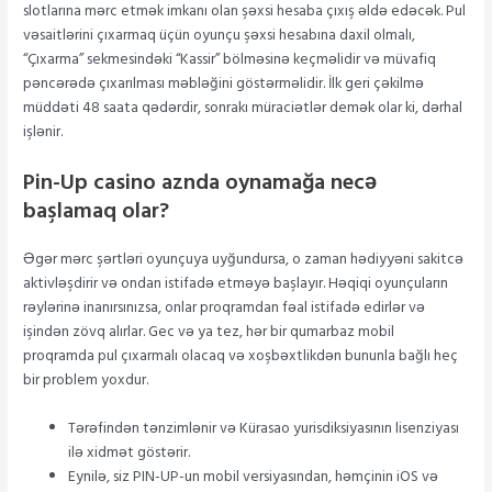
slotlarına mərc etmək imkanı olan şəxsi hesaba çıxış əldə edəcək. Pul
vəsaitlərini çıxarmaq üçün oyunçu şəxsi hesabına daxil olmalı,
“Çıxarma” sekmesindəki “Kassir” bölməsinə keçməlidir və müvafiq
pəncərədə çıxarılması məbləğini göstərməlidir. İlk geri çəkilmə
müddəti 48 saata qədərdir, sonrakı müraciətlər demək olar ki, dərhal
işlənir.
Pin-Up casino aznda oynamağa necə
başlamaq olar?
Əgər mərc şərtləri oyunçuya uyğundursa, o zaman hədiyyəni sakitcə
aktivləşdirir və ondan istifadə etməyə başlayır. Həqiqi oyunçuların
rəylərinə inanırsınızsa, onlar proqramdan fəal istifadə edirlər və
işindən zövq alırlar. Gec və ya tez, hər bir qumarbaz mobil
proqramda pul çıxarmalı olacaq və xoşbəxtlikdən bununla bağlı heç
bir problem yoxdur.
Tərəfindən tənzimlənir və Kürasao yurisdiksiyasının lisenziyası
ilə xidmət göstərir.
Eynilə, siz PIN-UP-un mobil versiyasından, həmçinin iOS və