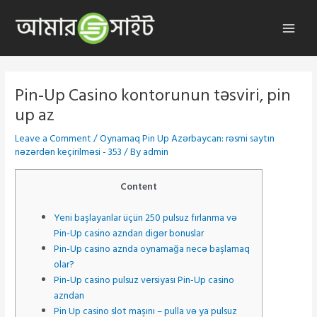
Skip
to
Main
content
Menu
Pin-Up Casino kontorunun təsviri, pin
up az
Leave a Comment
/
Oynamaq Pin Up Azərbaycan: rəsmi saytın
nəzərdən keçirilməsi - 353
/ By
admin
Content
Yeni başlayanlar üçün 250 pulsuz fırlanma və
Pin-Up casino azndan digər bonuslar
Pin-Up casino aznda oynamağa necə başlamaq
olar?
Pin-Up casino pulsuz versiyası Pin-Up casino
azndan
Pin Up casino slot maşını – pulla və ya pulsuz