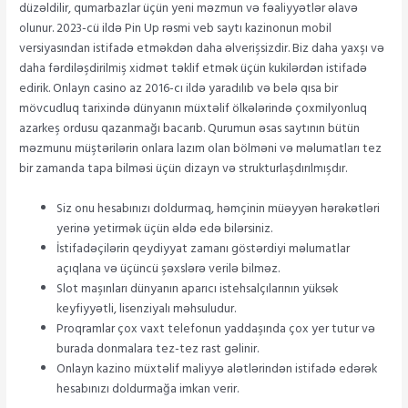
düzəldilir, qumarbazlar üçün yeni məzmun və fəaliyyətlər əlavə
olunur. 2023-cü ildə Pin Up rəsmi veb saytı kazinonun mobil
versiyasından istifadə etməkdən daha əlverişsizdir. Biz daha yaxşı və
daha fərdiləşdirilmiş xidmət təklif etmək üçün kukilərdən istifadə
edirik. Onlayn casino az 2016-cı ildə yaradılıb və belə qısa bir
mövcudluq tarixində dünyanın müxtəlif ölkələrində çoxmilyonluq
azarkeş ordusu qazanmağı bacarıb. Qurumun əsas saytının bütün
məzmunu müştərilərin onlara lazım olan bölməni və məlumatları tez
bir zamanda tapa bilməsi üçün dizayn və strukturlaşdırılmışdır.
Siz onu hesabınızı doldurmaq, həmçinin müəyyən hərəkətləri
yerinə yetirmək üçün əldə edə bilərsiniz.
İstifadəçilərin qeydiyyat zamanı göstərdiyi məlumatlar
açıqlana və üçüncü şəxslərə verilə bilməz.
Slot maşınları dünyanın aparıcı istehsalçılarının yüksək
keyfiyyətli, lisenziyalı məhsuludur.
Proqramlar çox vaxt telefonun yaddaşında çox yer tutur və
burada donmalara tez-tez rast gəlinir.
Onlayn kazino müxtəlif maliyyə alətlərindən istifadə edərək
hesabınızı doldurmağa imkan verir.