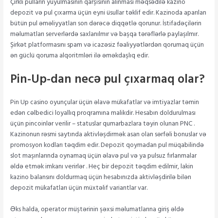
Çirkli pulların yuyulmasının qarşısının alınması məqsədilə kazino
depozit və pul çıxarma üçün eyni üsullar təklif edir. Kazinoda aparılan
bütün pul əməliyyatları son dərəcə diqqətlə qorunur. İstifadəçilərin
məlumatları serverlərdə saxlanılmır və başqa tərəflərlə paylaşılmır.
Şirkət platformasını spam və icazəsiz fəaliyyətlərdən qorumaq üçün
ən güclü qoruma alqoritmləri ilə əməkdaşlıq edir.
Pin-Up-dan necə pul çıxarmaq olar?
Pin Up casino oyunçular üçün əlavə mükafatlar və imtiyazlar təmin
edən cəlbedici loyallıq proqramına malikdir. Hesabın doldurulması
üçün pincoinlər verilir – statuslar qumarbazlara təyin olunan PNC .
Kazinonun rəsmi saytında aktivləşdirmək asan olan sərfəli bonuslar və
promosyon kodları təqdim edir. Depozit qoymadan pul müqabilində
slot maşınlarında oynamaq üçün əlavə pul və ya pulsuz fırlanmalar
əldə etmək imkanı verirlər . Heç bir depozit təqdim edilmir, lakin
kazino balansını doldurmaq üçün hesabınızda aktivləşdirilə bilən
depozit mükafatları üçün müxtəlif variantlar var.
Əks halda, operator müştərinin şəxsi məlumatlarına giriş əldə