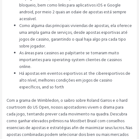
bloqueio, bem como links para aplicativos iOS e Google
android, por meio 2 quais an odaie de apostas está sempre
acessível.
Como alguma das principais viviendas de apostas, ela oferece
uma ampla gama de serviços, desde apostas esportivas até
jogos de cassino, garantindo o qual haja algo pra cada tipo
sobre jogador.
As áreas para cassinos ao palpitante se tornaram muito
importantes para operating-system clientes de cassinos
online.
Há apostas em eventos esportivos at the ciberesportivos de
alto nível, melhores condições em jogos de cassino
específicos, and so forth
Com a grama de Wimbledon, o saibro sobre Roland Garros e o hard
courtroom do US Open, nossos apostadores vivem o drama para
cada jogo, tentando prever cada movimento na quadra. Descubra
como ganhar elevados prêmios na Mostbet Brasil com conselhos
essenciais de apostas e estratégias afin de maximizar seus lucros. Nas
apostas combinadas podem selecionar dois bien ou mais mercados