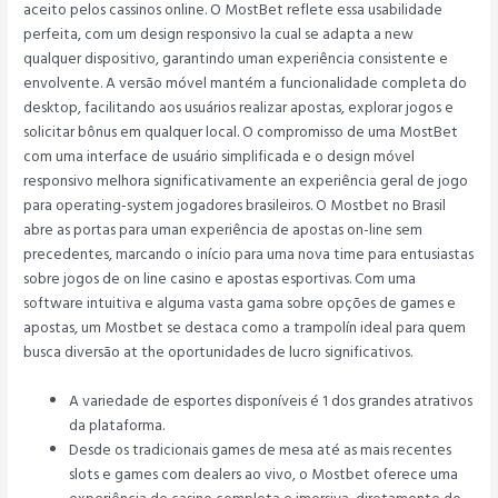
aceito pelos cassinos online. O MostBet reflete essa usabilidade
perfeita, com um design responsivo la cual se adapta a new
qualquer dispositivo, garantindo uman experiência consistente e
envolvente. A versão móvel mantém a funcionalidade completa do
desktop, facilitando aos usuários realizar apostas, explorar jogos e
solicitar bônus em qualquer local. O compromisso de uma MostBet
com uma interface de usuário simplificada e o design móvel
responsivo melhora significativamente an experiência geral de jogo
para operating-system jogadores brasileiros. O Mostbet no Brasil
abre as portas para uman experiência de apostas on-line sem
precedentes, marcando o início para uma nova time para entusiastas
sobre jogos de on line casino e apostas esportivas. Com uma
software intuitiva e alguma vasta gama sobre opções de games e
apostas, um Mostbet se destaca como a trampolín ideal para quem
busca diversão at the oportunidades de lucro significativos.
A variedade de esportes disponíveis é 1 dos grandes atrativos
da plataforma.
Desde os tradicionais games de mesa até as mais recentes
slots e games com dealers ao vivo, o Mostbet oferece uma