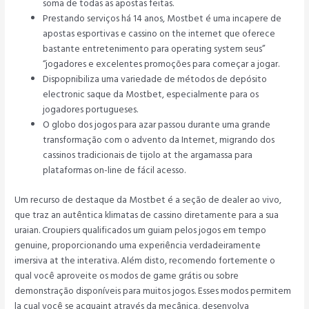
soma de todas as apostas feitas.
Prestando serviços há 14 anos, Mostbet é uma incapere de
apostas esportivas e cassino on the internet que oferece
bastante entretenimento para operating system seus”
“jogadores e excelentes promoções para começar a jogar.
Dispopnibiliza uma variedade de métodos de depósito
electronic saque da Mostbet, especialmente para os
jogadores portugueses.
O globo dos jogos para azar passou durante uma grande
transformação com o advento da Internet, migrando dos
cassinos tradicionais de tijolo at the argamassa para
plataformas on-line de fácil acesso.
Um recurso de destaque da Mostbet é a seção de dealer ao vivo,
que traz an autêntica klimatas de cassino diretamente para a sua
uraian. Croupiers qualificados um guiam pelos jogos em tempo
genuine, proporcionando uma experiência verdadeiramente
imersiva at the interativa. Além disto, recomendo fortemente o
qual você aproveite os modos de game grátis ou sobre
demonstração disponíveis para muitos jogos. Esses modos permitem
la cual você se acquaint através da mecânica, desenvolva