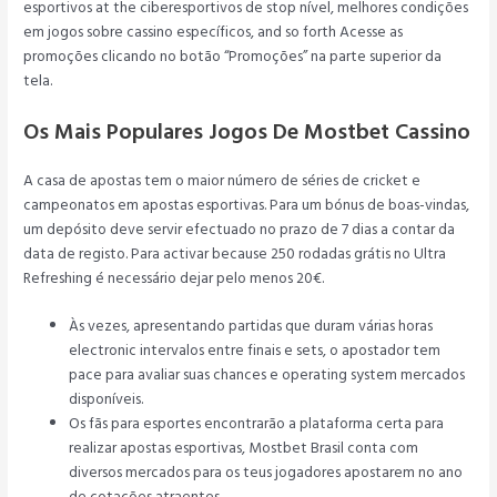
esportivos at the ciberesportivos de stop nível, melhores condições
em jogos sobre cassino específicos, and so forth Acesse as
promoções clicando no botão “Promoções” na parte superior da
tela.
Os Mais Populares Jogos De Mostbet Cassino
A casa de apostas tem o maior número de séries de cricket e
campeonatos em apostas esportivas. Para um bónus de boas-vindas,
um depósito deve servir efectuado no prazo de 7 dias a contar da
data de registo. Para activar because 250 rodadas grátis no Ultra
Refreshing é necessário dejar pelo menos 20€.
Às vezes, apresentando partidas que duram várias horas
electronic intervalos entre finais e sets, o apostador tem
pace para avaliar suas chances e operating system mercados
disponíveis.
Os fãs para esportes encontrarão a plataforma certa para
realizar apostas esportivas, Mostbet Brasil conta com
diversos mercados para os teus jogadores apostarem no ano