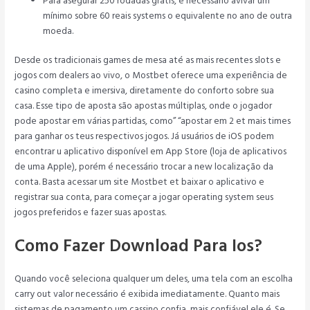
Para asegurar 250 rodadas grátis, é necessário avivar um
mínimo sobre 60 reais systems o equivalente no ano de outra
moeda.
Desde os tradicionais games de mesa até as mais recentes slots e
jogos com dealers ao vivo, o Mostbet oferece uma experiência de
casino completa e imersiva, diretamente do conforto sobre sua
casa. Esse tipo de aposta são apostas múltiplas, onde o jogador
pode apostar em várias partidas, como” “apostar em 2 et mais times
para ganhar os teus respectivos jogos. Já usuários de iOS podem
encontrar u aplicativo disponível em App Store (loja de aplicativos
de uma Apple), porém é necessário trocar a new localização da
conta. Basta acessar um site Mostbet et baixar o aplicativo e
registrar sua conta, para começar a jogar operating system seus
jogos preferidos e fazer suas apostas.
Como Fazer Download Para Ios?
Quando você seleciona qualquer um deles, uma tela com an escolha
carry out valor necessário é exibida imediatamente. Quanto mais
sistemas de pagamento um cassino confia, mais confiável ele é. Se