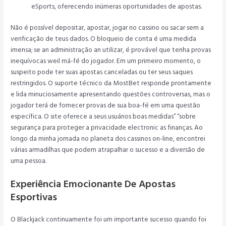
eSports, oferecendo inúmeras oportunidades de apostas.
Não é possível depositar, apostar, jogar no cassino ou sacar sem a
verificação de teus dados. O bloqueio de conta é uma medida
imensa; se an administração an utilizar, é provável que tenha provas
inequívocas weil má-fé do jogador. Em um primeiro momento, o
suspeito pode ter suas apostas canceladas ou ter seus saques
restringidos. O suporte técnico da MostBet responde prontamente
e lida minuciosamente apresentando questões controversas, mas o
jogador terá de fornecer provas de sua boa-fé em uma questão
específica. O site oferece a seus usuários boas medidas” “sobre
segurança para proteger a privacidade electronic as finanças. Ao
longo da minha jornada no planeta dos cassinos on-line, encontrei
várias armadilhas que podem atrapalhar o sucesso e a diversão de
uma pessoa.
Experiência Emocionante De Apostas
Esportivas
O Blackjack continuamente foi um importante sucesso quando foi