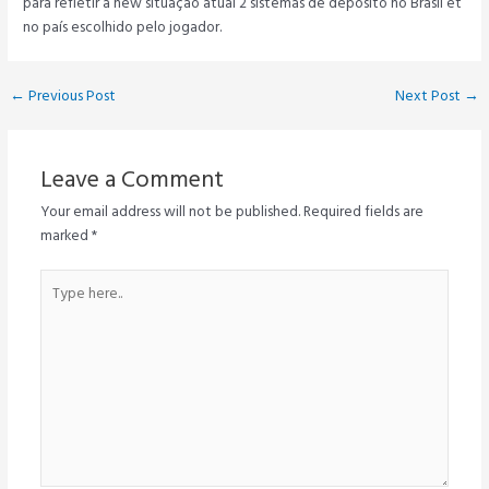
para refletir a new situação atual 2 sistemas de deposito no Brasil et
no país escolhido pelo jogador.
Post
←
Previous Post
Next Post
→
navigation
Leave a Comment
Your email address will not be published.
Required fields are
marked
*
Type
here..