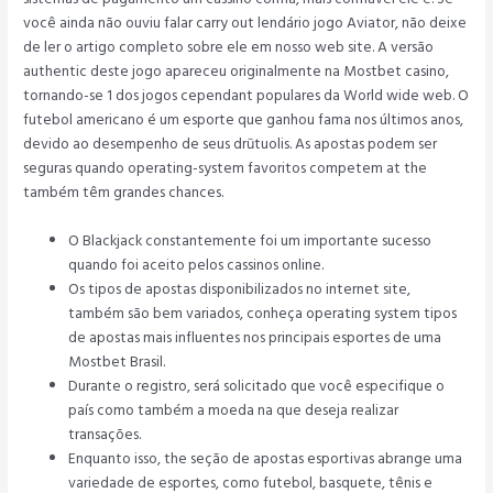
você ainda não ouviu falar carry out lendário jogo Aviator, não deixe
de ler o artigo completo sobre ele em nosso web site. A versão
authentic deste jogo apareceu originalmente na Mostbet casino,
tornando-se 1 dos jogos cependant populares da World wide web. O
futebol americano é um esporte que ganhou fama nos últimos anos,
devido ao desempenho de seus drūtuolis. As apostas podem ser
seguras quando operating-system favoritos competem at the
também têm grandes chances.
O Blackjack constantemente foi um importante sucesso
quando foi aceito pelos cassinos online.
Os tipos de apostas disponibilizados no internet site,
também são bem variados, conheça operating system tipos
de apostas mais influentes nos principais esportes de uma
Mostbet Brasil.
Durante o registro, será solicitado que você especifique o
país como também a moeda na que deseja realizar
transações.
Enquanto isso, the seção de apostas esportivas abrange uma
variedade de esportes, como futebol, basquete, tênis e