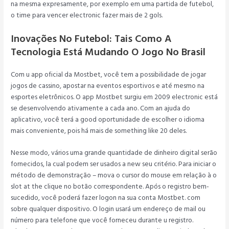
na mesma expresamente, por exemplo em uma partida de futebol,
o time para vencer electronic fazer mais de 2 gols.
Inovações No Futebol: Tais Como A
Tecnologia Está Mudando O Jogo No Brasil
Com u app oficial da Mostbet, você tem a possibilidade de jogar
jogos de cassino, apostar na eventos esportivos e até mesmo na
esportes eletrônicos. O app Mostbet surgiu em 2009 electronic está
se desenvolvendo ativamente a cada ano. Com an ajuda do
aplicativo, você terá a good oportunidade de escolher o idioma
mais conveniente, pois há mais de something like 20 deles.
Nesse modo, vários uma grande quantidade de dinheiro digital serão
fornecidos, la cual podem ser usados a new seu critério. Para iniciar o
método de demonstração – mova o cursor do mouse em relação à o
slot at the clique no botão correspondente. Após o registro bem-
sucedido, você poderá fazer logon na sua conta Mostbet. com
sobre qualquer dispositivo. O login usará um endereço de mail ou
número para telefone que você forneceu durante u registro.