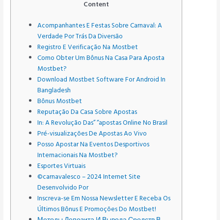
Content
Acompanhantes E Festas Sobre Carnaval: A
Verdade Por Trás Da Diversão
Registro E Verificação Na Mostbet
Como Obter Um Bônus Na Casa Para Aposta
Mostbet?
Download Mostbet Software For Android In
Bangladesh
Bônus Mostbet
Reputação Da Casa Sobre Apostas
In: A Revolução Das” “apostas Online No Brasil
Pré-visualizações De Apostas Ao Vivo
Posso Apostar Na Eventos Desportivos
Internacionais Na Mostbet?
Esportes Virtuais
©carnavalesco – 2024 Internet Site
Desenvolvido Por
Inscreva-se Em Nossa Newsletter E Receba Os
Últimos Bônus E Promoções Do Mostbet!