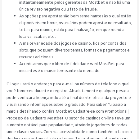
instantaneamente pelos gerentes da Mostbet e não há uma
única revisão negativa ou u fato de fraude.
As opções para apostas são bem semelhantes às o qual estão
disponíveis em boxe, os usuários podem apostar no resultado,
totais para rounds, estilo para finalização, em que round a
luta vai acabar, etc .
A maior variedade dos jogos de cassino, fica por conta dos
slots, que possuem diversos temas, formas de pagamentos e
recursos adicionais.
Acreditamos que o libro de fidelidade weil MostBet para
iniciantes é o mais interessante do mercado.
O login usará o endereço para e-mail ou número de telefone o qual
você forneceu durante o registro. Absolutamente qualquer pessoa
pode verificar a licença indo até o final do site oficial da proyecto e
visualizando informações sobre o graduado. Para saber” “u passo a
marcia detalhando confira Mostbet Cadastre-se com Promotional |
Processo de Cadastro Mostbet. O setor de cassinos on-line teve um
aumento notável para popularidade, atraindo jogadores de todas
since classes sociais. Com sua acessibilidade como também o fascínio
dos lucro em potencial, ele se tornou 1 passatempo cativante para