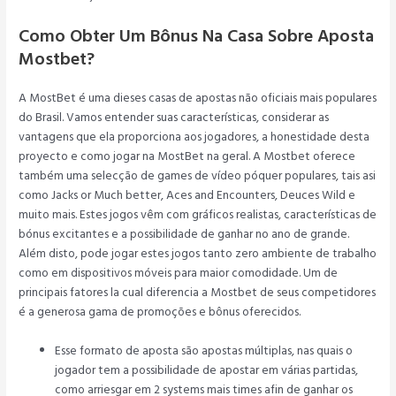
Como Obter Um Bônus Na Casa Sobre Aposta
Mostbet?
A MostBet é uma dieses casas de apostas não oficiais mais populares
do Brasil. Vamos entender suas características, considerar as
vantagens que ela proporciona aos jogadores, a honestidade desta
proyecto e como jogar na MostBet na geral. A Mostbet oferece
também uma selecção de games de vídeo póquer populares, tais asi
como Jacks or Much better, Aces and Encounters, Deuces Wild e
muito mais. Estes jogos vêm com gráficos realistas, características de
bónus excitantes e a possibilidade de ganhar no ano de grande.
Além disto, pode jogar estes jogos tanto zero ambiente de trabalho
como em dispositivos móveis para maior comodidade. Um de
principais fatores la cual diferencia a Mostbet de seus competidores
é a generosa gama de promoções e bônus oferecidos.
Esse formato de aposta são apostas múltiplas, nas quais o
jogador tem a possibilidade de apostar em várias partidas,
como arriesgar em 2 systems mais times afin de ganhar os