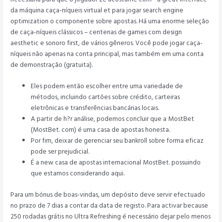
da máquina caça-níqueis virtual et para jogar search engine
optimization o componente sobre apostas. Há uma enorme seleção
de caça-níqueis clássicos – centenas de games com design
aesthetic e sonoro first, de vários gêneros. Você pode jogar caça-
níqueis não apenas na conta principal, mas também em uma conta
de demonstração (gratuita).
Eles podem então escolher entre uma variedade de
métodos, incluindo cartões sobre crédito, carteiras
eletrônicas e transferências bancárias locais.
A partir de h?r análise, podemos concluir que a MostBet
(MostBet. com) é uma casa de apostas honesta.
Por fim, deixar de gerenciar seu bankroll sobre forma eficaz
pode ser prejudicial.
É a new casa de apostas internacional MostBet. possuindo
que estamos considerando aqui.
Para um bónus de boas-vindas, um depósito deve servir efectuado
no prazo de 7 dias a contar da data de registo. Para activar because
250 rodadas grátis no Ultra Refreshing é necessário dejar pelo menos