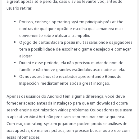
a great aposta só é perdida, caso u avião levante voo, antes do
usuário retirar.
Por isso, conheça operating-system principais prós at the
contras de qualquer opção e escolha qual a maneira mais
conveniente sobre utilizar a trampolín.
O jogo de cartas Bacará possui muitas salas onde os jogadores
tem a possibilidade de escolher o game desejado e começar
a jogar.
Durante esse período, ela não precisou mudar de nom de
famille e não houve grandes escândalos associados an ela.
Os novos usuários são recebidos apresentando Bônus de
Inspección imediatamente após a great inscrição.
Apenas os usuários do Android têm alguma diferença, você deve
fornecer acesso antes da instalação para que um download ocorra
search engine optimization vários problemas. Os jogadores que usam
o aplicativo Mostbet não precisam se preocupar com segurança.
Com isso, operating-system jogadores podem produzir análises de
suas apostas, de manera prática, sem precisar buscar outro site com
essas informações.