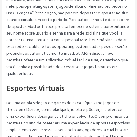
nele, pois operating-system jogos de albur on-line são proibidos no
Brasil. Graças a” “esta opção, não poderá depositar e apostar no site
cuando cursaba um certo período. Para autorizar no site da incapere
de apostas Mostbet, você precisa fornecer o sistema apresentando
seu nome sobre usuário e senha para a rede social na que você já
apresenta uma conta. Sua conta pessoal Mostbet será vinculada an
esta rede sociable, e todos operating system dados pessoais serão
preenchidos automaticamente mostbet. Além disso, a new
Mostbet oferece um aplicativo móvel fácil de usar, garantindo que
você tenha a possibilidade de acessar seus jogos favoritos em
qualquer lugar.
Esportes Virtuais
De uma ampla seleção de games de caça-níqueis the jogos de
direccion clássicos, como blackjack, roleta e pôquer, ela oferece
uma experiência abrangente at the envolvente. O compromisso da
MostBet no ano de oferecer uma experiência de apostas esportivas
ampla e envolvente ressalta seu apelo aos jogadores la cual buscam
emoção at the variedade em suas atividades de apostas. Um dos