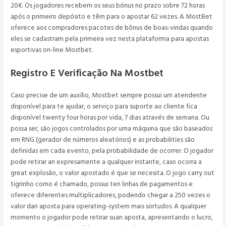
20€. Os jogadores recebem os seus bónus no prazo sobre 72 horas
após o primeiro depósito e têm para o apostar 62 vezes. A MostBet
oferece aos compradores pacotes de bônus de boas-vindas quando
eles se cadastram pela primeira vez nesta plataforma para apostas
esportivas on-line Mostbet.
Registro E Verificação Na Mostbet
Caso precise de um auxílio, Mostbet sempre possui um atendente
disponível para te ajudar, o serviço para suporte ao cliente fica
disponível twenty four horas por vida, 7 dias através de semana. Ou
possa ser, são jogos controlados por uma máquina que são baseados
em RNG (gerador de números aleatórios) e as probabilities são
definidas em cada evento, pela probabilidade de ocorrer. O jogador
pode retirar an expresamente a qualquer instante, caso ocorra a
great explosão, o valor apostado é que se necesita. O jogo carry out
tigrinho como é chamado, possui ten linhas de pagamentos e
oferece diferentes multiplicadores, podendo chegar a 250 vezes o
valor dan aposta para operating-system mais sortudos. A qualquer
momento o jogador pode retirar suan aposta, apresentando o lucro,