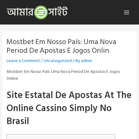
Skip
to
Main
content
Menu
Mostbet Em Nosso País: Uma Nova
Period De Apostas E Jogos Onlin
Leave a Comment
/
Uncategorized
/ By
admin
Mostbet Em Nosso País: Uma Nova Period De Apostas E Jogos
Online
Site Estatal De Apostas At The
Online Cassino Simply No
Brasil