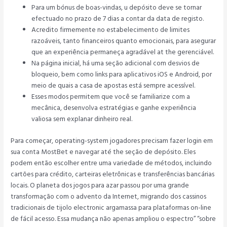
Para um bónus de boas-vindas, u depósito deve se tornar
efectuado no prazo de 7 dias a contar da data de registo.
Acredito firmemente no estabelecimento de limites
razoáveis, tanto financeiros quanto emocionais, para asegurar
que an experiência permaneça agradável at the gerenciável.
Na página inicial, há uma seção adicional com desvios de
bloqueio, bem como links para aplicativos iOS e Android, por
meio de quais a casa de apostas está sempre acessível.
Esses modos permitem que você se familiarize com a
mecânica, desenvolva estratégias e ganhe experiência
valiosa sem explanar dinheiro real.
Para começar, operating-system jogadores precisam fazer login em
sua conta MostBet e navegar até the seção de depósito. Eles
podem então escolher entre uma variedade de métodos, incluindo
cartões para crédito, carteiras eletrônicas e transferências bancárias
locais. O planeta dos jogos para azar passou por uma grande
transformação com o advento da Internet, migrando dos cassinos
tradicionais de tijolo electronic argamassa para plataformas on-line
de fácil acesso. Essa mudança não apenas ampliou o espectro” “sobre