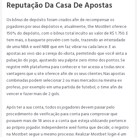
Reputação Da Casa De Apostas
Os bônus de depósito foram criados afin de recompensar os
jogadores por seus depósitos e, atualmente, the MostBet oferece
150% do depósito, com o bônus total inculto ao valor de R$ 1. 750. E
tem mais, o basquete provém com tudo, trazendo an intensidade
de uma NBA e weil NBB que em faz vibrar na cada lance. E as
apostas ao vivo são a cereja do idiota, permitindo que você sinta a
pulsação do jogo, ajustando seu palpite zero ritmo dos pontos. Se
registre mhh plataforma para conhecer e ter acesso a todas since
vantagens que u site oferece afin de os seus clientes. Nas apostas
combinadas podem selecionar 2 ou mais mercados na mesma ex
profeso, por exemplo em uma partida de futebol, o time afin de
vencer e fazer mais de 2 gols.
Após ter a sua conta, todos os jogadores devem passar pelo
procedimento de verificação para conta para comprovar que
possuem mais de 18 anos e a conta que esteja utilizando pertence
ao próprio jogador. Independente weil forma que decidir, o registro
na Mostbet segue u mesmo processo. Realizar Mostbet login é um