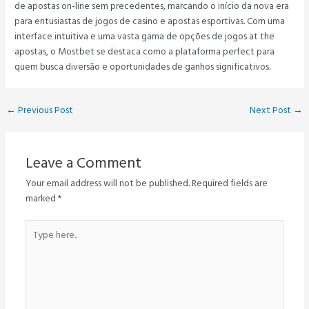
de apostas on-line sem precedentes, marcando o início da nova era
para entusiastas de jogos de casino e apostas esportivas. Com uma
interface intuitiva e uma vasta gama de opções de jogos at the
apostas, o Mostbet se destaca como a plataforma perfect para
quem busca diversão e oportunidades de ganhos significativos.
Post
←
Previous Post
Next Post
→
navigation
Leave a Comment
Your email address will not be published.
Required fields are
marked
*
Type
here..