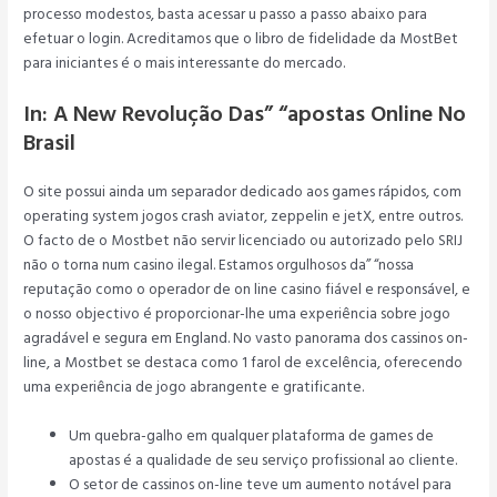
processo modestos, basta acessar u passo a passo abaixo para
efetuar o login. Acreditamos que o libro de fidelidade da MostBet
para iniciantes é o mais interessante do mercado.
In: A New Revolução Das” “apostas Online No
Brasil
O site possui ainda um separador dedicado aos games rápidos, com
operating system jogos crash aviator, zeppelin e jetX, entre outros.
O facto de o Mostbet não servir licenciado ou autorizado pelo SRIJ
não o torna num casino ilegal. Estamos orgulhosos da” “nossa
reputação como o operador de on line casino fiável e responsável, e
o nosso objectivo é proporcionar-lhe uma experiência sobre jogo
agradável e segura em England. No vasto panorama dos cassinos on-
line, a Mostbet se destaca como 1 farol de excelência, oferecendo
uma experiência de jogo abrangente e gratificante.
Um quebra-galho em qualquer plataforma de games de
apostas é a qualidade de seu serviço profissional ao cliente.
O setor de cassinos on-line teve um aumento notável para