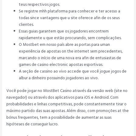
teus respectivos jogos.
Se registre mhh plataforma para conhecer e ter acesso a
todas since vantagens que u site oferece afin de os seus
clientes.
Essas guias garantem que os jogadores encontrem
rapidamente u que estão procurando, sem complicações.
O Mostbet em nosso país abre as portas para uman
experiência de apostas on the internet sem precedentes,
marcando o início de uma nova era afin de entusiastas de
games de casino electronic apostas esportivas.
A seção de cassino ao vivo accede que você jogue jogos de
albur a dinheiro possuindo jogadores ao vivo.
Você pode jogar no MostBet Casino através da versão web (site no
navegador) ou através dos aplicativos para iOS e Android. Com
probabilidades e linhas competitivas, pode constantemente tirar o
máximo partido das suas apostas. Além disso, com promoções at the
bónus frequentes, tem a possibilidade de aumentar as suas
hipóteses de conseguir lucro.