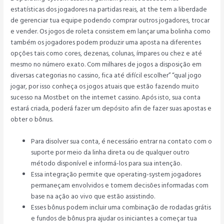
estatísticas dos jogadores na partidas reais, at the tem a liberdade
de gerenciar tua equipe podendo comprar outros jogadores, trocar
e vender. Os jogos de roleta consistem em lançar uma bolinha como
também os jogadores podem produzir uma aposta na diferentes
opções tais como cores, dezenas, colunas, ímpares ou chez e até
mesmo no número exato. Com milhares de jogos a disposição em
diversas categorias no cassino, fica até difícil escolher” “qual jogo
jogar, por isso conheça os jogos atuais que estão fazendo muito
sucesso na Mostbet on the internet cassino. Após isto, sua conta
estará criada, poderá fazer um depósito afin de fazer suas apostas e
obter o bônus.
Para disolver sua conta, é necessário entrar na contato com o
suporte por meio da linha direta ou de qualquer outro
método disponível e informá-los para sua intenção.
Essa integração permite que operating-system jogadores
permaneçam envolvidos e tomem decisões informadas com
base na ação ao vivo que estão assistindo.
Esses bônus podem incluir uma combinação de rodadas grátis
e fundos de bônus pra ajudar os iniciantes a começar tua