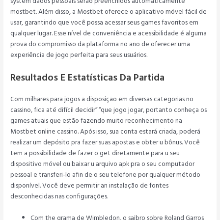
system dados pessoais serão preenchidos automaticamente
mostbet. Além disso, a Mostbet oferece o aplicativo móvel fácil de
usar, garantindo que você possa acessar seus games favoritos em
qualquer lugar. Esse nível de conveniência e acessibilidade é alguma
prova do compromisso da plataforma no ano de oferecer uma
experiência de jogo perfeita para seus usuários.
Resultados E Estatísticas Da Partida
Com milhares para jogos a disposição em diversas categorias no
cassino, fica até difícil decidir” “que jogo jogar, portanto conheça os
games atuais que estão fazendo muito reconhecimento na
Mostbet online cassino. Após isso, sua conta estará criada, poderá
realizar um depósito pra fazer suas apostas e obter u bônus. Você
tem a possibilidade de fazer o get diretamente para u seu
dispositivo móvel ou baixar u arquivo apk pra o seu computador
pessoal e transferi-lo afin de o seu telefone por qualquer método
disponível. Você deve permitir an instalação de fontes
desconhecidas nas configurações.
Com the grama de Wimbledon, o saibro sobre Roland Garros