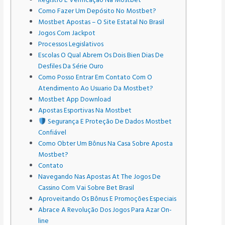
Registro E Verificação Na Mostbet
Como Fazer Um Depósito No Mostbet?
Mostbet Apostas – O Site Estatal No Brasil
Jogos Com Jackpot
Processos Legislativos
Escolas O Qual Abrem Os Dois Bien Dias De
Desfiles Da Série Ouro
Como Posso Entrar Em Contato Com O
Atendimento Ao Usuario Da Mostbet?
Mostbet App Download
Apostas Esportivas Na Mostbet
Segurança E Proteção De Dados Mostbet
Confiável
Como Obter Um Bônus Na Casa Sobre Aposta
Mostbet?
Contato
Navegando Nas Apostas At The Jogos De
Cassino Com Vai Sobre Bet Brasil
Aproveitando Os Bônus E Promoções Especiais
Abrace A Revolução Dos Jogos Para Azar On-
line