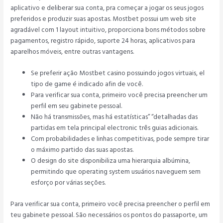
aplicativo e deliberar sua conta, pra começar a jogar os seus jogos
preferidos e produzir suas apostas. Mostbet possui um web site
agradável com 1 layout intuitivo, proporciona bons métodos sobre
pagamentos, registro rápido, suporte 24 horas, aplicativos para
aparelhos móveis, entre outras vantagens.
Se preferir ação Mostbet casino possuindo jogos virtuais, el
tipo de game é indicado afin de você.
Para verificar sua conta, primeiro você precisa preencher um
perfil em seu gabinete pessoal.
Não há transmissões, mas há estatísticas” “detalhadas das
partidas em tela principal electronic três guias adicionais.
Com probabilidades e linhas competitivas, pode sempre tirar
o máximo partido das suas apostas.
O design do site disponibiliza uma hierarquia albúmina,
permitindo que operating system usuários naveguem sem
esforço por várias seções.
Para verificar sua conta, primeiro você precisa preencher o perfil em
teu gabinete pessoal. São necessários os pontos do passaporte, um