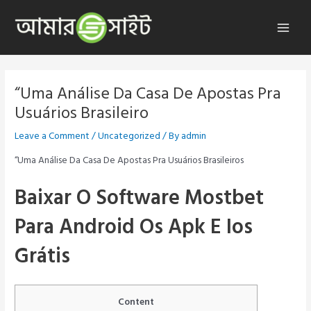
Skip
to
Main
content
Menu
“Uma Análise Da Casa De Apostas Pra
Usuários Brasileiro
Leave a Comment
/
Uncategorized
/ By
admin
“Uma Análise Da Casa De Apostas Pra Usuários Brasileiros
Baixar O Software Mostbet
Para Android Os Apk E Ios
Grátis
Content