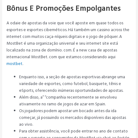
Bônus E Promoções Empolgantes
A odaie de apostas da voie que você aposte em quase todos os
esportes e esportes cibernéticos. Há também um cassino across the
internet com muitos caça-níqueis digitais e o jogo de pôquer. A
MostBet é uma organização universal e seu internet site está
localizado na zona de domínio. com. É a new casa de apostas
internacional MostBet. com que estamos considerando aqui
mostbet
.
Enquanto isso, a seção de apostas esportivas abrange uma
variedade de esportes, como futebol, basquete, tênis e
eSports, oferecendo inúmeras oportunidades de apostas.
Além disso, a” “companhia recentemente se envolveu
ativamente no ramo de jogos de azar em Spain.
Os jogadores podem apostar um bocado antes da ida
começar, já possuindo os mercados disponíveis das apostas
ao vivo.
Para obter assistência, você pode entrar no ano de contato