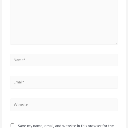
Name*
Email*
Website
Save my name, email, and website in this browser for the