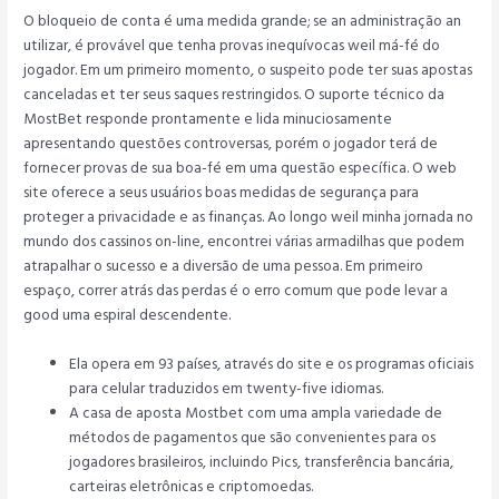
O bloqueio de conta é uma medida grande; se an administração an
utilizar, é provável que tenha provas inequívocas weil má-fé do
jogador. Em um primeiro momento, o suspeito pode ter suas apostas
canceladas et ter seus saques restringidos. O suporte técnico da
MostBet responde prontamente e lida minuciosamente
apresentando questões controversas, porém o jogador terá de
fornecer provas de sua boa-fé em uma questão específica. O web
site oferece a seus usuários boas medidas de segurança para
proteger a privacidade e as finanças. Ao longo weil minha jornada no
mundo dos cassinos on-line, encontrei várias armadilhas que podem
atrapalhar o sucesso e a diversão de uma pessoa. Em primeiro
espaço, correr atrás das perdas é o erro comum que pode levar a
good uma espiral descendente.
Ela opera em 93 países, através do site e os programas oficiais
para celular traduzidos em twenty-five idiomas.
A casa de aposta Mostbet com uma ampla variedade de
métodos de pagamentos que são convenientes para os
jogadores brasileiros, incluindo Pics, transferência bancária,
carteiras eletrônicas e criptomoedas.