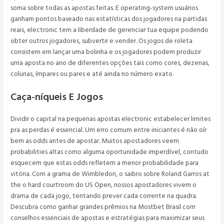
soma sobre todas as apostas feitas. E operating-system usuários
ganham pontos baseado nas estatísticas dos jogadores na partidas
reais, electronic tem a liberdade de gerenciar tua equipe podendo
obter outros jogadores, subvertir e vender. Os jogos de roleta
consistem em lançar uma bolinha e os jogadores podem produzir
uma aposta no ano de diferentes opções tais como cores, dezenas,
colunas, ímpares ou pares e até ainda no número exato.
Caça-níqueis E Jogos
Dividir o capital na pequenas apostas electronic estabelecer limites
pra as perdas é essencial. Um erro comum entre iniciantes é não oír
bem as odds antes de apostar. Muitos apostadores veem
probabilities altas como alguma oportunidade imperdível, contudo
esquecem que estas odds refletem a menor probabilidade para
vitória. Com a grama de Wimbledon, o saibro sobre Roland Garros at
the o hard courtroom do US Open, nossos apostadores vivem o
drama de cada jogo, tentando prever cada corrente na quadra.
Descubra como ganhar grandes prêmios na Mostbet Brasil com
conselhos essenciais de apostas e estratégias para maximizar seus