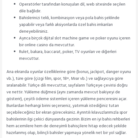
Operatörler tarafından konuşulan dil, web sitesinde seçilen
dile bağlıdır.
Bahislerinizi tekli, kombinasyon veya pola bahis şeklinde
yapabilir veya farklı aksiyonlarda özel bahis imkanları
deneyebilirsiniz.
Ayrıca birçok dijital slot machine game ve poker oyunu içeren
bir online casino da mevcuttur.
Rulet, bakara, baccarat, poker, TV oyunları ve diğerleri
mevcuttur.
Ana ekranda oyunlar özelliklerine göre (bonus, jackpot, danger oyunu
vb. ), türe göre (çizgi film, spor, 18+, Mısır vb. ) ve sağlayıcıya göre
sıralanabilir. Türkçe dili mevcuttur, sayfaların Türkçeye çevirisi doğru
ve nettir. Yükleme düğmesi (aynı zamanda mevcut bakiyeyi de
gösterir), çeşitli ödeme sistemleri içeren yükleme penceresini açar.
Bunlardan herhangi birini seçerseniz, yatırmak istediğiniz tutarı
seçebileceğiniz bir ekran göreceksiniz. Ayrıntılı kılavuzlarımızla spor
bahislerinin ilgi çekici dünyasında gezinin. Bizim en iyi bahis rehberleri
hem acemilere hem de deneyimli bahisçilere hitap edecek şekilde
hazırlanmış olup, bilinçli bahisler yapmaya yönelik net bir yol sağlar.