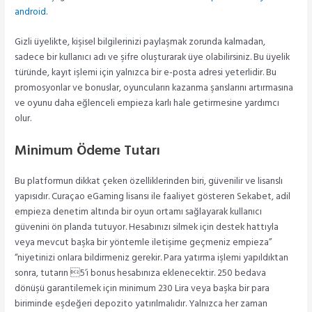
android
.
Gizli üyelikte, kişisel bilgilerinizi paylaşmak zorunda kalmadan,
sadece bir kullanıcı adı ve şifre oluşturarak üye olabilirsiniz. Bu üyelik
türünde, kayıt işlemi için yalnızca bir e-posta adresi yeterlidir. Bu
promosyonlar ve bonuslar, oyuncuların kazanma şanslarını artırmasına
ve oyunu daha eğlenceli empieza karlı hale getirmesine yardımcı
olur.
Minimum Ödeme Tutarı
Bu platformun dikkat çeken özelliklerinden biri, güvenilir ve lisanslı
yapısıdır. Curaçao eGaming lisansı ile faaliyet gösteren Sekabet, adil
empieza denetim altında bir oyun ortamı sağlayarak kullanıcı
güvenini ön planda tutuyor. Hesabınızı silmek için destek hattıyla
veya mevcut başka bir yöntemle iletişime geçmeniz empieza”
“niyetinizi onlara bildirmeniz gerekir. Para yatırma işlemi yapıldıktan
sonra, tutarın 5’i bonus hesabınıza eklenecektir. 250 bedava
dönüşü garantilemek için minimum 230 Lira veya başka bir para
biriminde eşdeğeri depozito yatırılmalıdır. Yalnızca her zaman