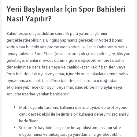
Yeni Başlayanlar İçin Spor Bahisleri
Nasıl Yapılır?
Bahis hesabı oluşturduktan sonra ilk para yatırma işlemini
gerçekleştirebilirsiniz. Bir giriş yapmanız gerekebilir Added bonus
kodu veya bu noktada promosyon kodunu kullanın. Daha sonra bahis
oynayabilirsiniz Spor Etkinliği sana sobre çok çekici gelen şey. Aksiyon
geliştikçe, oranlar mevcut duruma göre değişebilir empieza bahis
deneyiminize daha fazla neşe ve canlılık katar. Teklif bahisleri veya
Prop bahisleri, bir oyun veya maç içindeki belirli olaylar üzerine bahis
oynamanıza olanak tanır. Prop bahisleri, nihai sonucu doğrudan
etkilemeyebilecek bir oyun veya maç içindeki belirli olaylar veya
sonuçlar üzerine yapılan bahislerdir.
Mobil uyumlu tasarımı, kullanıcı dostu arayüzü ve profesyonel
canlı destek ekibi ile kesintisiz bir kullanıcı deneyimi sağlamayı
hedefliyor.
Sekabet’e kaydolmak için bir hesap oluşturmanız, bir şifre
oluşturmanız ve birkaç soruyu yanıtlamanız gerekecektir.