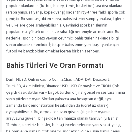
popüler olanlardan (futbol, hokey, tenis, basketbol) sıra dışı olanlara
(araba yarışı, at yarışı, köpek yarışı) kadar thirty-three farklı sporla çok
geniştir. Bir spor seçtikten sonra, bahis listesini şampiyonalara, liglere
ve ülkelere göre sıralayabilirsiniz. Çevrimiçi spor bahislerinin
popülaritesi, yüksek oranları ve rahatlığı nedeniyle artmaktadır. Bu
nedenle, spor için bazı yaygın çevrimiçi bahis türleri hakkında bilgi
sahibi olmanız önemlidir. İşte spor bahislerine yeni başlayanlar için
futbol ve beyzboldan örnekler içeren bir bahis rehberi.
Bahis Türleri Ve Oran Formatı
Dash, HUSD, Online casino Coin, ZChash, ADA, DAI, Dexsport,
TrueUSD, Axie Infinity, Binance USD, USD Or maybe ve TRON. Çok
çeşitli klasik slotlar var – birçok türden orijinal görsel ve ses tasarımına
sahip yüzlerce oyun. Slotları yalnızca ana hesaptan değil, aynı
zamanda bir demonstration hesabından da (ücretsiz olarak)
oynayabilirsiniz. Bu, depozitonuzun güvenliği için her oyunun
arayüzünü güvenli bir şekilde tanımanıza olanak tanır. En İyi Bahis”
“Rehberi, ücretsiz bahisler, bahisçi incelemelerinin yanı sıra at yarışı,
balompié ve daha birçok önemli spor etkinliğine ilişkin bahis içeriği