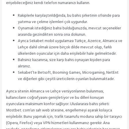
erişebileceğiniz kendi telefon numaranızı kullanın.
Rakiplerle karşılaştırıldığında, bu bahis şirketinin ofisinde para
yatırma ve çekme işlemleri çok uygundur.
Oynamak istediğiniz bahsi bulduğunuzda, mevcut seçenekler
arasında gezindikten sonra ona dokunun.
Ayrıca Sekabet mobil uygulaması Türkçe, Azerice, Almanca ve
Lehçe dahil olmak üzere birçok dilde mevcut olup, farklı
ülkelerden oyuncular için daha erişilebilir hale gelmektedir.
Bahsiniz kazanırsa, size karşı bahis oynayan kişiden para
alırsınız.
Sekabet’te Betsoft, Booming Games, Microgaming, NetEnt
ve diğerleri gibi çeşitli üreticilerin oyunları bulunmaktadır.
Ayrıca sitenin Almanca ve Lehçe versiyonlarının bulunması,
kullanıcıların coğrafyasını genişletiyor ve bu dilleri konuşan
oyunculara maksimum konfor sağlıyor. Uluslararası bahis şirketi
Mostbet. com’un sah web sitesine, engellemeyi aşarak kolayca
erişilebilir. Bunu yapmak için, trafik tasarrufu moduna sahip bir tarayıcı
(Opera, Firefox) veya VPN hizmetleri kullanmanız gerekir. Ana