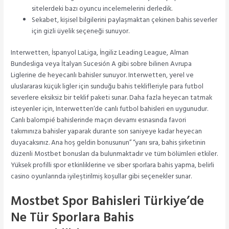
sitelerdeki bazı oyuncu incelemelerini derledik.
Sekabet, kişisel bilgilerini paylaşmaktan çekinen bahis severler
için gizli üyelik seçeneği sunuyor.
Interwetten, İspanyol LaLiga, İngiliz Leading League, Alman
Bundesliga veya İtalyan Sucesión A gibi sobre bilinen Avrupa
Liglerine de heyecanlı bahisler sunuyor. Interwetten, yerel ve
uluslararası küçük ligler için sunduğu bahis teklifleriyle para futbol
severlere eksiksiz bir teklif paketi sunar. Daha fazla heyecan tatmak
isteyenler için, Interwetten‘de canlı futbol bahisleri en uygunudur.
Canlı balompié bahislerinde maçın devamı esnasında favori
takımınıza bahisler yaparak durante son saniyeye kadar heyecan
duyacaksınız. Ana hoş geldin bonusunun” “yanı sıra, bahis şirketinin
düzenli Mostbet bonusları da bulunmaktadır ve tüm bölümleri etkiler.
Yüksek profilli spor etkinliklerine ve siber sporlara bahis yapma, belirli
casino oyunlarında iyileştirilmiş koşullar gibi seçenekler sunar.
Mostbet Spor Bahisleri Türkiye’de
Ne Tür Sporlara Bahis