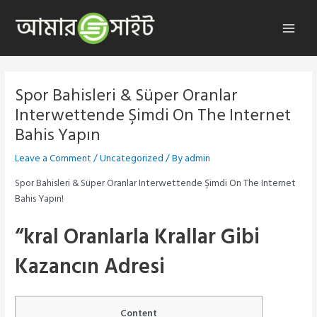
Skip
to
Main
content
Menu
Spor Bahisleri & Süper Oranlar
Interwettende Şimdi On The Internet
Bahis Yapın
Leave a Comment
/
Uncategorized
/ By
admin
Spor Bahisleri & Süper Oranlar Interwettende Şimdi On The Internet
Bahis Yapın!
“kral Oranlarla Krallar Gibi
Kazancın Adresi
Content