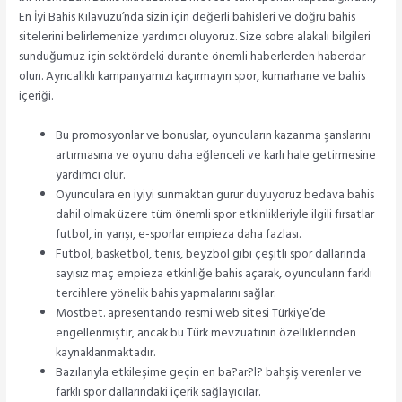
En İyi Bahis Kılavuzu’nda sizin için değerli bahisleri ve doğru bahis
sitelerini belirlemenize yardımcı oluyoruz. Size sobre alakalı bilgileri
sunduğumuz için sektördeki durante önemli haberlerden haberdar
olun. Ayrıcalıklı kampanyamızı kaçırmayın spor, kumarhane ve bahis
içeriği.
Bu promosyonlar ve bonuslar, oyuncuların kazanma şanslarını
artırmasına ve oyunu daha eğlenceli ve karlı hale getirmesine
yardımcı olur.
Oyunculara en iyiyi sunmaktan gurur duyuyoruz bedava bahis
dahil olmak üzere tüm önemli spor etkinlikleriyle ilgili fırsatlar
futbol, in yarışı, e-sporlar empieza daha fazlası.
Futbol, basketbol, tenis, beyzbol gibi çeşitli spor dallarında
sayısız maç empieza etkinliğe bahis açarak, oyuncuların farklı
tercihlere yönelik bahis yapmalarını sağlar.
Mostbet. apresentando resmi web sitesi Türkiye’de
engellenmiştir, ancak bu Türk mevzuatının özelliklerinden
kaynaklanmaktadır.
Bazılarıyla etkileşime geçin en ba?ar?l? bahşiş verenler ve
farklı spor dallarındaki içerik sağlayıcılar.