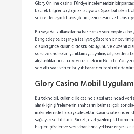
Glory On line casino Türkiye incelememizin bir parça
bazı ek bilgiler paylaşmak istiyoruz. Spor bahisleri 
sobre deneyimli bahisçilerin gezinmesini ve bahis oyna
Bu sayede, kullanıcılarına her zaman yeni empieza he
Bangladeş’te başarıyla faaliyet gösteren bir çevrimiçi
olabildiğince kullanıcı dostu olduğunu ve düzenli ol
soru ve endişeleri yanıtlamaya ayrılmış bilgilendirici
alışkanlıklarını daha iyi yönetmek için Neccton’un yeni b
son altı saatteki en büyük kazancını kontrol edebilirs
Glory Casino Mobil Uygulaması
Bu teknoloji, kullanıcı ile casino sitesi arasındaki veri
almak için şifrelemenin anahtarını bulması çok zor olaca
makinelerinde harcayabilecektir. Casino sitesinden değ
sağlayan sertifikadır. Şirket, özel yazılım platformumu
bilgileri şifreler ve veritabanlarına yetkisiz erişimi kısıt