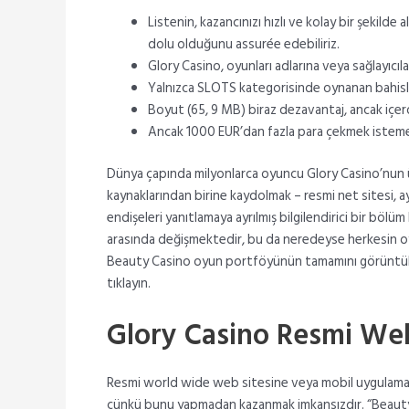
Listenin, kazancınızı hızlı ve kolay bir şekild
dolu olduğunu assurée edebiliriz.
Glory Casino, oyunları adlarına veya sağlayıcıla
Yalnızca SLOTS kategorisinde oynanan bahisler
Boyut (65, 9 MB) biraz dezavantaj, ancak içer
Ancak 1000 EUR’dan fazla para çekmek istemen
Dünya çapında milyonlarca oyuncu Glory Casino’nun ü
kaynaklarından birine kaydolmak – resmi net sitesi,
endişeleri yanıtlamaya ayrılmış bilgilendirici bir bölü
arasında değişmektedir, bu da neredeyse herkesin oyu
Beauty Casino oyun portföyünün tamamını görüntüle
tıklayın.
Glory Casino Resmi Web
Resmi world wide web sitesine veya mobil uygulama
çünkü bunu yapmadan kazanmak imkansızdır. “Beauty 