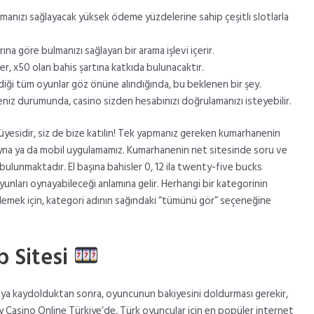
e almanızı sağlayacak yüksek ödeme yüzdelerine sahip çeşitli slotlarla
rına göre bulmanızı sağlayan bir arama işlevi içerir.
, x50 olan bahis şartına katkıda bulunacaktır.
diği tüm oyunlar göz önüne alındığında, bu beklenen bir şey.
iz durumunda, casino sizden hesabınızı doğrulamanızı isteyebilir.
yesidir, siz de bize katılın! Tek yapmanız gereken kumarhanenin
 ayna ya da mobil uygulamamız. Kumarhanenin net sitesinde soru ve
m bulunmaktadır. El başına bahisler 0, 12 ila twenty-five bucks
nları oynayabileceği anlamına gelir. Herhangi bir kategorinin
mek için, kategori adının sağındaki “tümünü gör” seçeneğine
 Sitesi
ya kaydolduktan sonra, oyuncunun bakiyesini doldurması gerekir,
Casino Online Türkiye’de, Türk oyuncular için en popüler internet