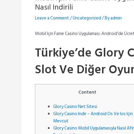
Nasıl Indirili
Leave a Comment
/
Uncategorized
/ By
admin
Mobil Için Fame Casino Uygulaması: Android’de Ücretsi
Türkiye’de Glory C
Slot Ve Diğer Oyu
Content
Glory Casino Net Sitesi
Glory Casino Indir – Android Os Ve Ios Için
Mevcut
Glory Casino Mobil Uygulamasıyla Nasıl Afi