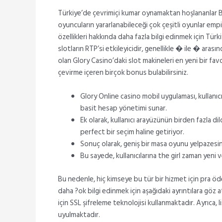
Türkiye’de çevrimiçi kumar oynamaktan hoşlananlar 
oyuncuların yararlanabileceği çok çeşitli oyunlar e
özellikleri hakkında daha fazla bilgi edinmek için Tü
slotların RTP’si etkileyicidir, genellikle � ile � arası
olan Glory Casino’daki slot makineleri en yeni bir fav
çevirme içeren birçok bonus bulabilirsiniz.
Glory Online casino mobil uygulaması, kullanıcı
basit hesap yönetimi sunar.
Ek olarak, kullanıcı arayüzünün birden fazla d
perfect bir seçim haline getiriyor.
Sonuç olarak, geniş bir masa oyunu yelpazesin
Bu sayede, kullanıcılarına the girl zaman yeni
Bu nedenle, hiç kimseye bu tür bir hizmet için pra öde
daha ?ok bilgi edinmek için aşağıdaki ayrıntılara göz a
için SSL şifreleme teknolojisi kullanmaktadır. Ayrıca, 
uyulmaktadır.