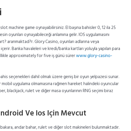
i
e slot machine game oynayabilirsiniz. El başına bahisler 0, 12 ila 25
sin oyunları oynayabileceği anlamına gelir. IOS uygulamasını
art? aranmaktad?r. Glory Casino, oyunları adlarına veya
 içerir. Banka havaleleri ve kredi/banka kartları yoluyla yapılan para
llikle approximately for five iş günü sürer
www.glory-casino-
 bahis seçenekleri dahil olmak üzere geniş bir oyun yelpazesi sunar.
l bir mobil uygulama olmamasına rağmen hareket halindeki oyuncular
er, blackjack, rulet ve diğer masa oyunlarının RNG seçimi biraz
Android Ve Ios Için Mevcut
, bakara, andar bahar, rulet ve diğer slot makineleri bulunmaktadır.