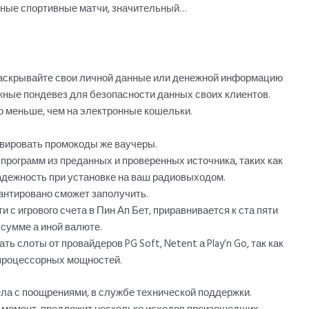
ьные спортивные матчи, значительный…
раскрывайте свои личной данные или денежной информацию
ежные пондевез для безопасности данных своих клиентов.
о меньше, чем на электронные кошельки.
ивировать промокоды же ваучеры.
 программ из преданных и проверенных источника, таких как
надежность при установке на ваш радиовыходом.
рантировано сможет заполучить.
с игрового счета в Пин Ап Бет, приравнивается к ста пяти
сумме а иной валюте.
 слоты от провайдеров PG Soft, Netent а Play’n Go, так как
процессорных мощностей.
ела с поощрениями, в службе технической поддержки.