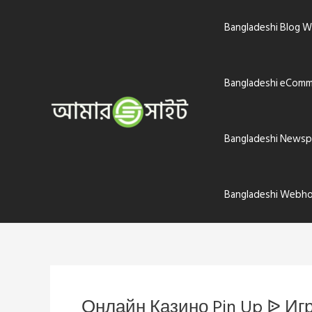
Skip
to
Bangladeshi Blog 
content
Bangladeshi eComm
Bangladeshi Newsp
Bangladeshi Webho
Онлайн Казино Pin Up ᐉ И