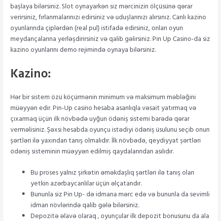
başlaya bilərsiniz. Slot oynayarkən siz mərcinizin ölçüsünə qərar
verirsiniz, fırlanmalarınızı edirsiniz və uduşlarınızı alırsınız. Canlı kazino
oyunlarında çiplərdən (real pul) istifadə edirsiniz, onları oyun
meydançalarına yerləşdirirsiniz və qalib gəlirsiniz. Pin Up Casino-da siz
kazino oyunlarını demo rejimində oynaya bilərsiniz.
Kazino:
Hər bir sistem özü köçürmənin minimum və maksimum məbləğini
müəyyən edir. Pin-Up casino hesaba asanlıqla vəsait yatırmaq və
çıxarmaq üçün ilk növbədə uyğun ödəniş sistemi barədə qərar
verməlisiniz. Şəxsi hesabda oyunçu istədiyi ödəniş üsulunu seçib onun
şərtləri ilə yaxından tanış olmalıdır. İlk növbədə, qeydiyyat şərtləri
ödəniş sisteminin müəyyən edilmiş qaydalarından asılıdır.
Bu proses yalnız şirkətin əməkdaşlıq şərtləri ilə tanış olan
yetkin azərbaycanlılar üçün əlçatandır.
Bununla siz Pin Up- də idmana mərc edə və bununla da sevimli
idman növlərində qalib gələ bilərsiniz.
Depozitə əlavə olaraq , oyunçular ilk depozit bonusunu da ala