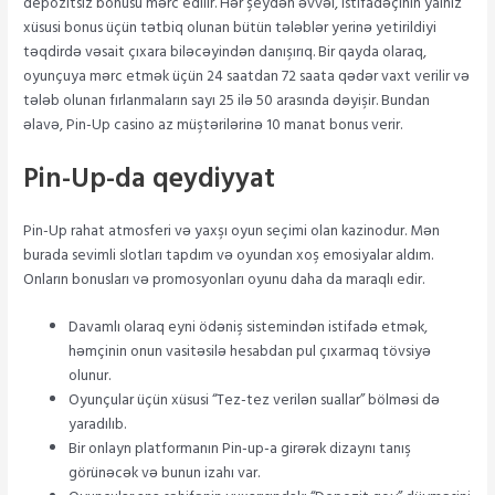
depozitsiz bonusu mərc edilir. Hər şeydən əvvəl, istifadəçinin yalnız
xüsusi bonus üçün tətbiq olunan bütün tələblər yerinə yetirildiyi
təqdirdə vəsait çıxara biləcəyindən danışırıq. Bir qayda olaraq,
oyunçuya mərc etmək üçün 24 saatdan 72 saata qədər vaxt verilir və
tələb olunan fırlanmaların sayı 25 ilə 50 arasında dəyişir. Bundan
əlavə, Pin-Up casino az müştərilərinə 10 manat bonus verir.
Pin-Up-da qeydiyyat
Pin-Up rahat atmosferi və yaxşı oyun seçimi olan kazinodur. Mən
burada sevimli slotları tapdım və oyundan xoş emosiyalar aldım.
Onların bonusları və promosyonları oyunu daha da maraqlı edir.
Davamlı olaraq eyni ödəniş sistemindən istifadə etmək,
həmçinin onun vasitəsilə hesabdan pul çıxarmaq tövsiyə
olunur.
Oyunçular üçün xüsusi “Tez-tez verilən suallar” bölməsi də
yaradılıb.
Bir onlayn platformanın Pin-up-a girərək dizaynı tanış
görünəcək və bunun izahı var.