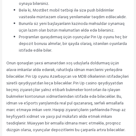
oynaya bilərsiniz.
Belə ki, MostBet mobil tətbiqi ilə sizə push bildirimlər
vasitəsilə müntəzəm olaraq yeniləmələr təqdim ediləcəkdir.
Bununla siz yeni başlayanların kazinoda məhsuldar oynamaq
üçün lazım olan bütün məlumatları əldə edə bilərsiniz.
Proqramları quraşdırmaq üçün oyunçular Pin Up oyunu heç bir
depozit bonusu almırlar, bir qayda olaraq, istənilən oyunlarda
istifadə edilə bilər.
Onun qonaqları şəxsi əmanətdən xoş uduşlarla doldurmaq üçün
əlavə imkanlar əldə edərək, rahatlıqla idman mərclərini yerləşdirə
biləcəklər. Pin Up oyunu Azərbaycan və MDB ölkələrinin istifadəçiləri
sürətli qeydiyyatdan keçə biləcəklər. Pin Up casino qeydiyyatdan
keçmiş ziyarətçilər yalnız etibarlı bukmeker kontorları ilə işləyən
bukmeker kontorunun xidmətlərindən istifadə edə biləcəklər. Bu,
idman və eSports yarışlarında real pul qazanaraq, sərfəli əmsallarla
mərc etməyə imkan verir. Həqiqi ziyarətçilərin şərhlərində Pinup az
keyfiyyətli xidmət və yaxşı pul mükafatı əldə etmək imkanı
təsdiqlənir. Müəyyən bir əmsalla idmana mərc etməklə, proqnoz
düzgün olarsa, oyunçular depozitlərini bu çarpanla artıra biləcəklər.