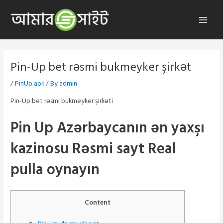
Skip
to
Main
content
Menu
Pin-Up bet rəsmi bukmeyker şirkət
/
PinUp apk
/ By
admin
Pin-Up bet rəsmi bukmeyker şirkəti
Pin Up Azərbaycanın ən yaxşı
kazinosu Rəsmi sayt Real
pulla oynayın
Content