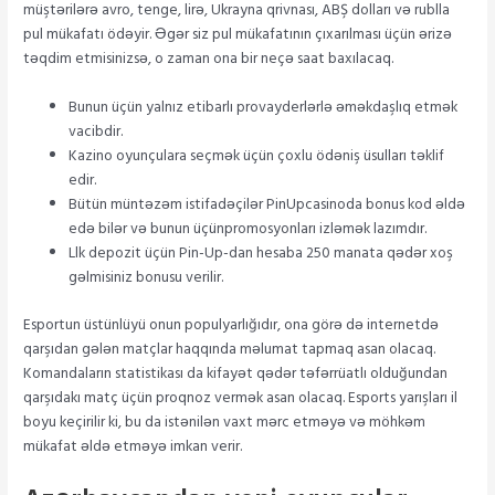
müştərilərə avro, tenge, lirə, Ukrayna qrivnası, ABŞ dolları və rublla
pul mükafatı ödəyir. Əgər siz pul mükafatının çıxarılması üçün ərizə
təqdim etmisinizsə, o zaman ona bir neçə saat baxılacaq.
Bunun üçün yalnız etibarlı provayderlərlə əməkdaşlıq etmək
vacibdir.
Kazino oyunçulara seçmək üçün çoxlu ödəniş üsulları təklif
edir.
Bütün müntəzəm istifadəçilər PinUpcasinoda bonus kod əldə
edə bilər və bunun üçünpromosyonları izləmək lazımdır.
Llk depozit üçün Pin-Up-dan hesaba 250 manata qədər xoş
gəlmisiniz bonusu verilir.
Esportun üstünlüyü onun populyarlığıdır, ona görə də internetdə
qarşıdan gələn matçlar haqqında məlumat tapmaq asan olacaq.
Komandaların statistikası da kifayət qədər təfərrüatlı olduğundan
qarşıdakı matç üçün proqnoz vermək asan olacaq. Esports yarışları il
boyu keçirilir ki, bu da istənilən vaxt mərc etməyə və möhkəm
mükafat əldə etməyə imkan verir.