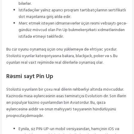
bilərlər.
İstifadəçilər yalnız aparıcı proqram tərtibatçılarının sertifikatlı
slot maşınlarına giriş əldə edir.
Mərc etmək istəyən idmansevərlər üçün rəsmi vebsaytı gecə-
gündüz mövcud olan Pin Up bukmekerşirkəti xidmətlərindən
istifadə etməyi təklifedir.
Bu cür oyunu oynamaq üçün onu yükləməyə də ehtiyac yoxdur.
Stolüstü oyunlar kateqoriyasına bakara, blackjack, poker və s. Bu
oyunları real vaxt rejimində real dilerlərlə oynamaq olar.
Rəsmi sayt Pin Up
Stolüstü oyunların bir çoxu real dilerin rəhbərliyi altında mövcuddur.
Kazinoda masa əyləncəsinin əsas təminatçısı Evolution-dır. Son illərin
ən populyar kazino oyunlarından biri Aviatordur. Bu, qəza
əyləncəsinə aiddir və onun mahiyyəti təyyarənin hündürlüyünü
proqnozlaşdırmaqdır.
Eynilə, siz PIN-UP-un mobil versiyasından, həmçinin iOS və