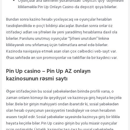
Oyunçular ana səhifənin yuxarısındakı “Depozit qoy” düyməsini
klikləməklə Pin Up Onlayn Casino-da depozit qoya bilərlər.
Bundan sonra kazino hesabı yoxlayacaq və oyunçular hesabları
təsdiqləndikdə e-poçt bildirişi alacaqlar. Bundan sonra onlar öz
istifadəçi adları və şifrələri ilə yeni yaradılmış hesablarına daxil ola
bilərlər. Parolunu unutmuş oyunçular “Şifrəni unutdum” linkinə
klikləyərək onu sıfırlamaq üçün təlimatlara əməl edə bilərlər.
Kazinoda naviqasiya etmək asan olan çox cəlbedici veb-sayt var.
Əsas səhifədə ən son promosyonlar və təkliflər ilə bir kaydırıcı var.
Pin Up casino – Pin Up AZ onlayn
kazinosunun rəsmi saytı
Əgər istifadəçinin bu sosial şəbəkələrdən birində profili varsa, o
zaman onların köməyi ilə qeydiyyat və kazinoya giriş həyata keçirilə
bilər. Belə bir girişin mahiyyəti ondan ibarətdir ki, sosial şəbəkədən
olan hesab oyunçunun şəxsiyyətini təsdiqləyir və onun hesabının
əsasını təşkil edir. Sosial şəbəkələr sayəsində kazinoya giriş bir kliklə
həyata keçirilə bilər. Pin Up casino girişin bu yolu müasir oyunçular
üçün optimaldır. Üstəlik, kazinolar tez-tez bu sosial şəbəkələrlə