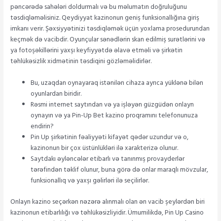
pəncərədə sahələri doldurmalı və bu məlumatın doğruluğunu
təsdiqləməlisiniz. Qeydiyyat kazinonun geniş funksionallığına giriş
imkanı verir. Şəxsiyyətinizi təsdiqləmək üçün yoxlama prosedurundan
keçmək də vacibdir. Oyunçular sənədlərin skan edilmiş surətlərini və
ya fotoşəkillərini yaxşı keyfiyyətdə əlavə etməli və şirkətin
təhlükəsizlik xidmətinin təsdiqini gözləməlidirlər.
Bu, uzaqdan oynayaraq istənilən cihaza ayrıca yüklənə bilən
oyunlardan biridir.
Rəsmi internet saytından və ya işləyən güzgüdən onlayn
oynayın və ya Pin-Up Bet kazino proqramını telefonunuza
endirin?
Pin Up şirkətinin fəaliyyəti kifayət qədər uzundur və o,
kazinonun bir çox üstünlükləri ilə xarakterizə olunur.
Saytdakı əyləncələr etibarlı və tanınmış provayderlər
tərəfindən təklif olunur, buna görə də onlar maraqlı mövzular,
funksionallıq və yaxşı gəlirləri ilə seçilirlər.
Onlayn kazino seçərkən nəzərə alınmalı olan ən vacib şeylərdən biri
kazinonun etibarlılığı və təhlükəsizliyidir. Ümumilikdə, Pin Up Casino