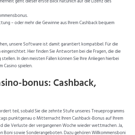
herheit geht dieser erste Blick natürlich auf die Lizenz des
lkommensbonus.
attung – oder mehr die Gewinne aus Ihrem Cashback bequem
hen, unsere Software ist damit garantiert kompatibel. Für die
ingerichtet. Hier finden Sie Antworten bei die Fragen, die die
ellen. In den meisten Fällen können Sie Ihre Anliegen hierbei
m Casino spielen.
asino-bonus: Cashback,
rdert teil, sobald Sie die zehnte Stufe unseres Treueprogramms
ntags punktgenau o Mitternacht Ihren Cashback-Bonus auf Ihrem
und die Verluste der vergangenen Woche wieder wettmachen. Ja,
 von Boni sowie Sonderangeboten. Dazu gehören Willkommensboni