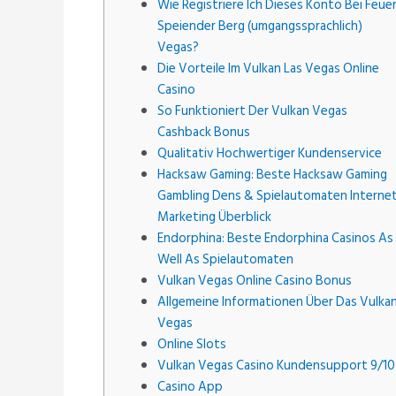
Wie Registriere Ich Dieses Konto Bei Feue
Speiender Berg (umgangssprachlich)
Vegas?
Die Vorteile Im Vulkan Las Vegas Online
Casino
So Funktioniert Der Vulkan Vegas
Cashback Bonus
Qualitativ Hochwertiger Kundenservice
Hacksaw Gaming: Beste Hacksaw Gaming
Gambling Dens & Spielautomaten Interne
Marketing Überblick
Endorphina: Beste Endorphina Casinos As
Well As Spielautomaten
Vulkan Vegas Online Casino Bonus
Allgemeine Informationen Über Das Vulka
Vegas
Online Slots
Vulkan Vegas Casino Kundensupport 9/10
Casino App