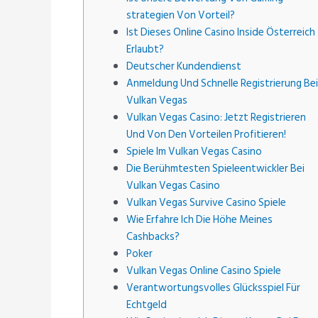
strategien Von Vorteil?
Ist Dieses Online Casino Inside Österreich
Erlaubt?
Deutscher Kundendienst
Anmeldung Und Schnelle Registrierung Bei
Vulkan Vegas
Vulkan Vegas Casino: Jetzt Registrieren
Und Von Den Vorteilen Profitieren!
Spiele Im Vulkan Vegas Casino
Die Berühmtesten Spieleentwickler Bei
Vulkan Vegas Casino
Vulkan Vegas Survive Casino Spiele
Wie Erfahre Ich Die Höhe Meines
Cashbacks?
Poker
Vulkan Vegas Online Casino Spiele
Verantwortungsvolles Glücksspiel Für
Echtgeld