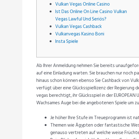
Vulkan Vegas Online Casino
Ist Das Online On Line Casino Vulkan
Vegas Lawful Und Seriös?
Vulkan Vegas Cashback
Vulkanvegas Kasino Boni
Insta Spiele
Ab Ihrer Anmeldung nehmen Sie bereits unaufgeford
auf eine Einladung warten. Sie brauchen nur noch 
hinaus schon können ebenso Sie Cashback von Vulka
verfügt über eine Glücksspiellizenz der Regierung 
vegas berechtigt, ihr Glücksspiel in der EUROPEAN
Wachsames Auge bei die angebotenen Spiele um zu g
Je höher Ihre Stufe im Treueprogramm ist nat
Themen wie Ägypten oder fantastische Wese
genauso vertreten auf welche weise Früchte