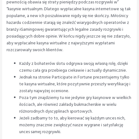
pewnością obawia się straty pieniędzy podczas rozgrywki w”
“kasynie wirtualnym. Dlatego wypłacalne kasyna internetowe są tak
popularne, a new ich poszukiwanie nigdy się nie skończy. Miłośnicy
hazardu codziennie starają się znaleźć wiarygodnych operatorów z
branży iGamingowej gwarantujących legalne zasady rozgrywki i
posiadających dobre opinie. W końcu nigdy jeszcze się nie zdarzyło,
aby wypłacalne kasyna wirtualne z najwyższymi wypłatami
rozczarowały swoich klientów.
Każdy z bohaterów slotu odgrywa swoją własną rolę, dzięki
czemu cała gra przebiega ciekawie i actually dynamicznie.
Jednak na stronie Participate in Fortune prezentujemy tylko
te kasyna wirtualne, które pozytywnie przeszły weryfikację i
zostały najwyżej ocenione.
Poza tym znajdziemy tu nie jedynie gry kasynowe w wielkich
ilościach, ale również zakłady bukmacherskie w wielu
różnorodnych dyscyplinach sportowych.
Jeżeli zadbamy to to, aby kierować się każdym unces nich,
możemy znacznie zwiększyć nasze wygrane i satysfakcję
unces samej rozgrywki.