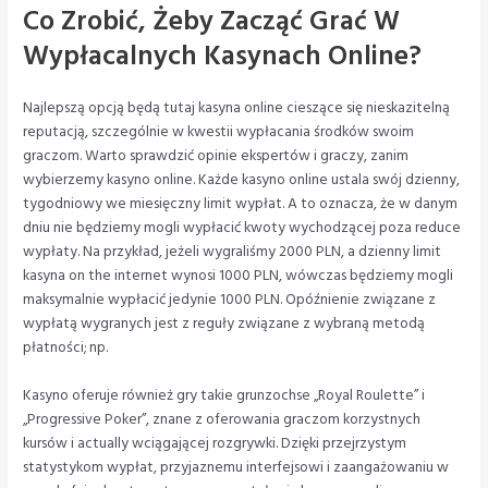
Co Zrobić, Żeby Zacząć Grać W
Wypłacalnych Kasynach Online?
Najlepszą opcją będą tutaj kasyna online cieszące się nieskazitelną
reputacją, szczególnie w kwestii wypłacania środków swoim
graczom. Warto sprawdzić opinie ekspertów i graczy, zanim
wybierzemy kasyno online. Każde kasyno online ustala swój dzienny,
tygodniowy we miesięczny limit wypłat. A to oznacza, że w danym
dniu nie będziemy mogli wypłacić kwoty wychodzącej poza reduce
wypłaty. Na przykład, jeżeli wygraliśmy 2000 PLN, a dzienny limit
kasyna on the internet wynosi 1000 PLN, wówczas będziemy mogli
maksymalnie wypłacić jedynie 1000 PLN. Opóźnienie związane z
wypłatą wygranych jest z reguły związane z wybraną metodą
płatności; np.
Kasyno oferuje również gry takie grunzochse „Royal Roulette” i
„Progressive Poker”, znane z oferowania graczom korzystnych
kursów i actually wciągającej rozgrywki. Dzięki przejrzystym
statystykom wypłat, przyjaznemu interfejsowi i zaangażowaniu w