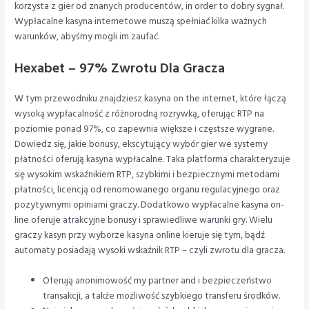
korzysta z gier od znanych producentów, in order to dobry sygnał.
Wypłacalne kasyna internetowe muszą spełniać kilka ważnych
warunków, abyśmy mogli im zaufać.
Hexabet – 97% Zwrotu Dla Gracza
W tym przewodniku znajdziesz kasyna on the internet, które łączą
wysoką wypłacalność z różnorodną rozrywką, oferując RTP na
poziomie ponad 97%, co zapewnia większe i częstsze wygrane.
Dowiedz się, jakie bonusy, ekscytujący wybór gier we systemy
płatności oferują kasyna wypłacalne. Taka platforma charakteryzuje
się wysokim wskaźnikiem RTP, szybkimi i bezpiecznymi metodami
płatności, licencją od renomowanego organu regulacyjnego oraz
pozytywnymi opiniami graczy. Dodatkowo wypłacalne kasyna on-
line oferuje atrakcyjne bonusy i sprawiedliwe warunki gry. Wielu
graczy kasyn przy wyborze kasyna online kieruje się tym, bądź
automaty posiadają wysoki wskaźnik RTP – czyli zwrotu dla gracza.
Oferują anonimowość my partner and i bezpieczeństwo
transakcji, a także możliwość szybkiego transferu środków.