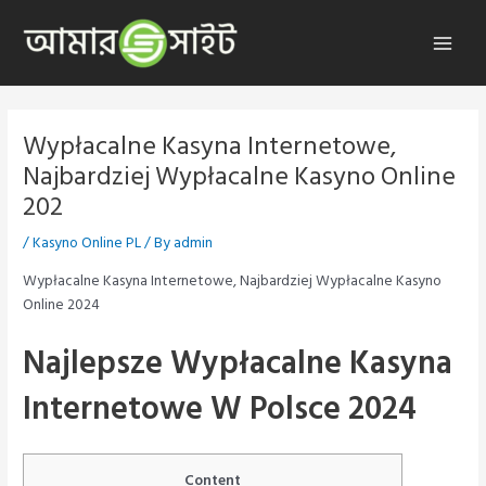
Skip
to
Main
content
Menu
Wypłacalne Kasyna Internetowe,
Najbardziej Wypłacalne Kasyno Online
202
/
Kasyno Online PL
/ By
admin
Wypłacalne Kasyna Internetowe, Najbardziej Wypłacalne Kasyno
Online 2024
Najlepsze Wypłacalne Kasyna
Internetowe W Polsce 2024
Content