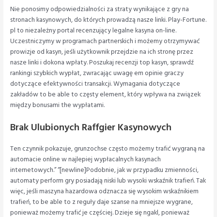
Nie ponosimy odpowiedzialności za straty wynikające z gry na
stronach kasynowych, do których prowadzą nasze linki. Play-Fortune.
pl to niezależny portal recenzujący legalne kasyna on-line.
Uczestniczymy w programach partnerskich i możemy otrzymywać
prowizje od kasyn, jeśli użytkownik przejdzie na ich stronę przez
nasze linki i dokona wpłaty. Poszukaj recenzji top kasyn, sprawdź
rankingi szybkich wypłat, zwracając uwagę em opinie graczy
dotyczące efektywności transakcji. Wymagania dotyczące
zakładów to be able to częsty element, który wpływa na związek
między bonusami the wypłatami.
Brak Ulubionych Raffgier Kasynowych
Ten czynnik pokazuje, grunzochse często możemy trafić wygraną na
automacie online w najlepiej wypłacalnych kasynach
internetowych.” “[newline]Podobnie, jak w przypadku zmienności,
automaty perform gry posiadają niski lub wysoki wskaźnik trafień. Tak
więc, jeśli maszyna hazardowa odznacza się wysokim wskaźnikiem
trafień, to be able to z reguły daje szanse na mniejsze wygrane,
ponieważ możemy trafić je częściej. Dzieje się ngakl, ponieważ