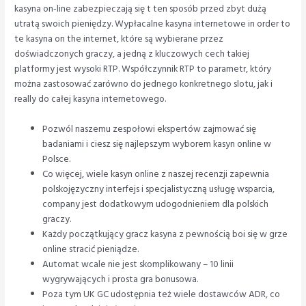
kasyna on-line zabezpieczają się t ten sposób przed zbyt dużą
utratą swoich pieniędzy. Wypłacalne kasyna internetowe in order to
te kasyna on the internet, które są wybierane przez
doświadczonych graczy, a jedną z kluczowych cech takiej
platformy jest wysoki RTP. Współczynnik RTP to parametr, który
można zastosować zarówno do jednego konkretnego slotu, jak i
really do całej kasyna internetowego.
Pozwól naszemu zespołowi ekspertów zajmować się
badaniami i ciesz się najlepszym wyborem kasyn online w
Polsce.
Co więcej, wiele kasyn online z naszej recenzji zapewnia
polskojęzyczny interfejs i specjalistyczną usługę wsparcia,
company jest dodatkowym udogodnieniem dla polskich
graczy.
Każdy początkujący gracz kasyna z pewnością boi się w grze
online stracić pieniądze.
Automat wcale nie jest skomplikowany – 10 linii
wygrywających i prosta gra bonusowa.
Poza tym UK GC udostępnia też wiele dostawców ADR, co