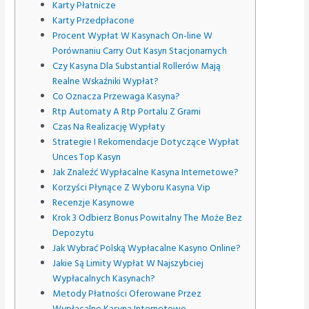
Karty Płatnicze
Karty Przedpłacone
Procent Wypłat W Kasynach On-line W
Porównaniu Carry Out Kasyn Stacjonarnych
Czy Kasyna Dla Substantial Rollerów Mają
Realne Wskaźniki Wypłat?
Co Oznacza Przewaga Kasyna?
Rtp Automaty A Rtp Portalu Z Grami
Czas Na Realizację Wypłaty
Strategie I Rekomendacje Dotyczące Wypłat
Unces Top Kasyn
Jak Znaleźć Wypłacalne Kasyna Internetowe?
Korzyści Płynące Z Wyboru Kasyna Vip
Recenzje Kasynowe
Krok 3 Odbierz Bonus Powitalny The Może Bez
Depozytu
Jak Wybrać Polską Wypłacalne Kasyno Online?
Jakie Są Limity Wypłat W Najszybciej
Wypłacalnych Kasynach?
Metody Płatności Oferowane Przez