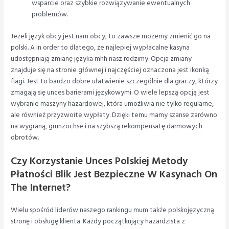
wsparcie oraz szybkie rozwiązywanie ewentualnych
problemów.
Jeżeli język obcy jest nam obcy, to zawsze możemy zmienić go na
polski. A in order to dlatego, że najlepiej wypłacalne kasyna
udostępniają zmianę języka mhh nasz rodzimy. Opcja zmiany
znajduje się na stronie głównej i najczęściej oznaczona jest ikonką
flagi. Jest to bardzo dobre ułatwienie szczególnie dla graczy, którzy
zmagają się unces barierami językowymi. O wiele lepszą opcją jest
wybranie maszyny hazardowej, która umożliwia nie tylko regularne,
ale również przyzwoite wypłaty. Dzięki temu mamy szanse zarówno
na wygraną, grunzochse i na szybszą rekompensatę darmowych
obrotów.
Czy Korzystanie Unces Polskiej Metody
Płatności Blik Jest Bezpieczne W Kasynach On
The Internet?
Wielu spośród liderów naszego rankingu mum także polskojęzyczną
stronę i obsługę klienta. Każdy początkujący hazardzista z