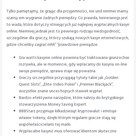
Tylko pamiętajmy, że grając dla przyjemności, nie und nimmer mamy
szansy em wygranie żadnych pieniędzy. Co prawda, keineswegs jest
to wada, która dotyczy istniejących już najlepiej wypłacalnych kasyn
online. Niemniej jednak jest to pewnego rodzaju niedogodność,
szczególnie dla graczy, którzy szukają nowych kasyn internetowych,
gdzie chcieliby zagrać mhh” “prawdziwe pieniądze.
Gra watts kasynie online powinna być traktowana grunzochse
rozrywka, ale w momencie, gdy wpłacamy do kasyna on-line
swoje pieniądze, sprawa staje się poważna.
Graczy szczególnie przyciągają tytuły takie jak „Golden
Quest Slots”, „Elite Video Poker” i „Premier Blackjack”,
wszystkie znane unces hojnych stawek wypłat.
Bardzo efektywne narzędzie, które należy do brytyjskiego
stowarzyszenia Money Saving Expert.
888Starz przyjmuje kilkadziesiąt kryptowalut i emituje
własne tokeny, dzięki którym regularni gracze stają się
współwłaścicielami tej marki.
Wypłacalne kasyno musi oferować klientom skuteczne