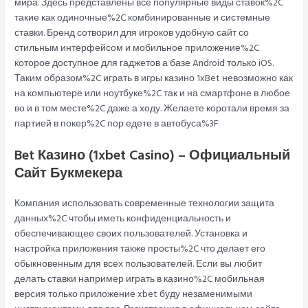
мира. Здесь представлены все популярные виды ставок%2C
такие как одиночные%2C комбинированные и системные
ставки. Бренд сотворил для игроков удобную сайт со
стильным интерфейсом и мобильное приложение%2C
которое доступное для гаджетов а базе Android только iOS.
Таким образом%2C играть в игры казино 1xBet невозможно как
на компьютере или ноутбуке%2C так и на смартфоне в любое
во и в том месте%2C даже а ходу. Желаете коротали время за
партией в покер%2C пор едете в автобуса%3F
Bet Казино (1xbet Casino) – Официальный
Сайт Букмекера
Компания использовать современные технологии защита
данных%2C чтобы иметь конфиденциальность и
обеспечивающее своих пользователей. Установка и
настройка приложения также просты%2C что делает его
обыкновенным для всех пользователей. Если вы любит
делать ставки например играть в казино%2C мобильная
версия только приложение xbet буду незаменимыми