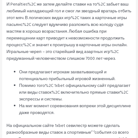
И Penalties%2C же затем делайте ставки на то%2C забьет ваш
любимый нападающий гол и смог ли звездный вратарь отбить
этот мяч. В логических видах игр%2C таких а карточные игры
пасьянс%2C следует вдумчиво разложить всю колоду судя
мастям в хорошо возрастания. Любая ошибка при
перемещении карт приводит к невозможности продолжить
процесс%2C и значит к проигрышу в карточные игры онлайн.
Игральные череп – это старейший вид азартных игр%2C
придуманный человечеством слишком 7000 лет через.
Они предлагают игрокам захватывающий и
потенциально прибыльный игровой жизненный.
Помимо того%2C 1xbet официальному сайт предлагает
или виды ставок%2C включительно прямые ставки%2C
экспрессы и системы.
На миг момент соревнования вопреки этой дисциплине
даже проводятся.
На официальном сайте 1xbet севилестр можете сделать
разнообразные виды ставок а спортивные” “события со всего