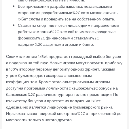
было верифицировать вы личность.
Все приложения разрабатывались независимыми
сторонними разработчиками%2C хотя можно скачать
1хБет слоты и проверить все на собственном опыте.
Ставки на спорт являются лишь одним направлением
работы компании%2C в ее сайте имелось разделы с
форексом%2C финансовыми ставками%2C
нардами%2C азартными играми и бинго.
Своим клиентам 1xBet предлагает громадный выбор бонусов
а подарков на той вкус. Новые игроки могут получить прибавку
в 100% второму первому депозиту одноиз фрибет. Каждый
утром букмекер дает экспресс с повышенным
коэффициентом. Кроме этого альтернативным игрокам
доступна программа лояльности с кэшбэком%2C бонусы на
банковские%2C различные турниры только промо-акции. По
количеству бонусов и простоте их получения 1xBet
однозначно является лидирующие букмекерского рынка.
Игры охватывают широкий спектр тем%2C от приключений до
мифологии только многого другого.