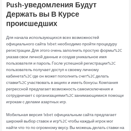
Push-уведомления Будут
Держать вы В Курсе
происшедших
Для начала использующихся всех возможностей
официального сайта 1xbet необходимо пройти процедуру
регистрации. Для этого очень заполнить простую формы%2C
указав свои личной данные и создав уникальное имя
пользователя и пароль. Госле успешной регистрации%2C
пользователь получает доступ к своему личному
кабинета%2C где он может пополнить счет%2C делать
ставки%2C участвовать в акциях и иметь бонусы. Компания
регрессной предлагает возможность самоисключения и
сотрудничает с организациями%2C занимающимися помощи
игрокам с делами азартных игр.
Мобильная версия 1xbet официальным сайта предлагает
широкий выбор ставок и игр%2C чтобы каждый игрок мог
найти что-то по огромному вкусу. Вы можешь делать ставки на