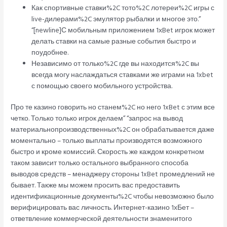
Как спортивные ставки%2C тото%2C лотереи%2C игры с
live-дилерами%2C эмулятор рыбалки и многое это.”
“[newline]С мобильным приложением 1хBet игрок может
делать ставки на самые разные события быстро и
поудобнее.
Независимо от только%2C где вы находится%2C вы
всегда могу наслаждаться ставками же играми на 1xbet
с помощью своего мобильного устройства.
Про те казино говорить но станем%2C но него 1xBet с этим все
четко. Только только игрок делаем” “запрос на вывод
материальнопроизводственных%2C он обрабатывается даже
моментально – только выплаты производятся возможного
быстро и кроме комиссий. Скорость же каждом конкретном
таком зависит только остального выбранного способа
выводов средств – менаджеру стороны 1xBet промедлений не
бывает. Также мы можем просить вас предоставить
идентификационные документы%2C чтобы невозможно было
верифицировать вас личность. Интернет-казино 1хБет –
ответвление коммерческой деятельности знаменитого