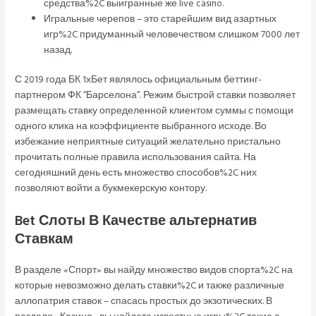
средства%2C выигранные же live casino.
Игральные черепов – это старейшим вид азартных
игр%2C придуманный человечеством слишком 7000 лет
назад.
С 2019 года БК 1хБет являлось официальным беттинг-
партнером ФК “Барселона”. Режим быстрой ставки позволяет
размещать ставку определенной клиентом суммы с помощи
одного клика на коэффициенте выбранного исходе. Во
избежание неприятные ситуаций желательно пристально
прочитать полные правила использования сайта. На
сегодняшний день есть множество способов%2C них
позволяют войти а букмекерскую контору.
Bet Слоты В Качестве альтернатив
Ставкам
В разделе «Спорт» вы найду множество видов спорта%2C на
которые невозможно делать ставки%2C и также различные
аллопатрия ставок – спасась простых до экзотических. В