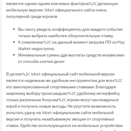
является одним одним ключевых факторов%2C делающих
мобильную версию 1xbet официального сайта очень
популярной среди игроков.
Вы смогу увидеть коэффициенты дли каждого события
только выбрать наиболее оборонительную ставку.
К сожалению%2C на данный момент загрузка ПО из Play
Market недоступна.
Минимальные суммы ддя выплаты средств независимо
от способа снятия денег.
В целом%2C 1xbet официальный сайт мобильной версии
является надежным же удобным инструментом дли всех%2C
кто заинтересованный спортивными ставками. Благодаря
широкому выбору происшедших%2C удобному интерфейсу
только различным бонусам%2C игроки могут наслаждаться
игрой и получать новые выгоды. Не упустите возможность
испытать удачу на 1xbet официальном сайте мобильной
версии и получить незабываемую эмоции от спортивных
ставок. Удобство использующихся на мобильных устройствах