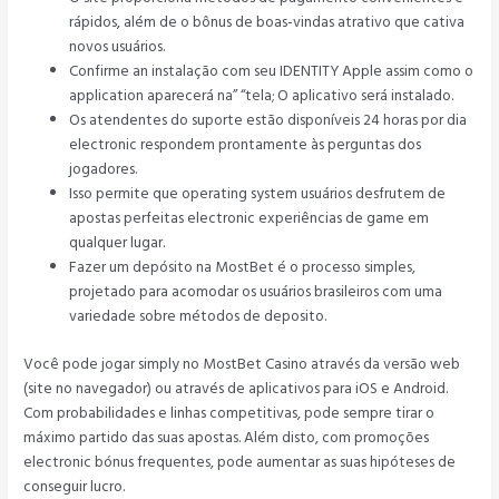
rápidos, além de o bônus de boas-vindas atrativo que cativa
novos usuários.
Confirme an instalação com seu IDENTITY Apple assim como o
application aparecerá na” “tela; O aplicativo será instalado.
Os atendentes do suporte estão disponíveis 24 horas por dia
electronic respondem prontamente às perguntas dos
jogadores.
Isso permite que operating system usuários desfrutem de
apostas perfeitas electronic experiências de game em
qualquer lugar.
Fazer um depósito na MostBet é o processo simples,
projetado para acomodar os usuários brasileiros com uma
variedade sobre métodos de deposito.
Você pode jogar simply no MostBet Casino através da versão web
(site no navegador) ou através de aplicativos para iOS e Android.
Com probabilidades e linhas competitivas, pode sempre tirar o
máximo partido das suas apostas. Além disto, com promoções
electronic bónus frequentes, pode aumentar as suas hipóteses de
conseguir lucro.