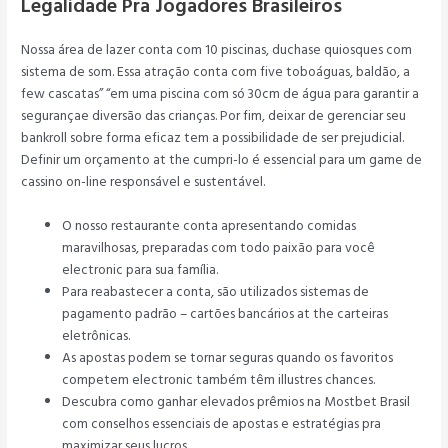
Legalidade Pra Jogadores Brasileiros
Nossa área de lazer conta com 10 piscinas, duchase quiosques com
sistema de som. Essa atração conta com five toboáguas, baldão, a
few cascatas” “em uma piscina com só 30cm de água para garantir a
segurançae diversão das crianças. Por fim, deixar de gerenciar seu
bankroll sobre forma eficaz tem a possibilidade de ser prejudicial.
Definir um orçamento at the cumpri-lo é essencial para um game de
cassino on-line responsável e sustentável.
O nosso restaurante conta apresentando comidas
maravilhosas, preparadas com todo paixão para você
electronic para sua família.
Para reabastecer a conta, são utilizados sistemas de
pagamento padrão – cartões bancários at the carteiras
eletrônicas.
As apostas podem se tornar seguras quando os favoritos
competem electronic também têm illustres chances.
Descubra como ganhar elevados prêmios na Mostbet Brasil
com conselhos essenciais de apostas e estratégias pra
maximizar seus lucros.