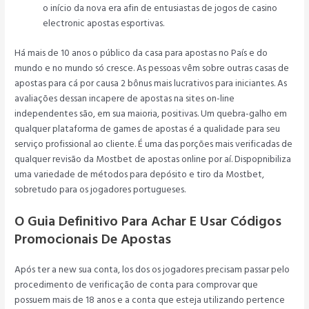
o início da nova era afin de entusiastas de jogos de casino
electronic apostas esportivas.
Há mais de 10 anos o público da casa para apostas no País e do
mundo e no mundo só cresce. As pessoas vêm sobre outras casas de
apostas para cá por causa 2 bônus mais lucrativos para iniciantes. As
avaliações dessan incapere de apostas na sites on-line
independentes são, em sua maioria, positivas. Um quebra-galho em
qualquer plataforma de games de apostas é a qualidade para seu
serviço profissional ao cliente. É uma das porções mais verificadas de
qualquer revisão da Mostbet de apostas online por aí. Dispopnibiliza
uma variedade de métodos para depósito e tiro da Mostbet,
sobretudo para os jogadores portugueses.
O Guia Definitivo Para Achar E Usar Códigos
Promocionais De Apostas
Após ter a new sua conta, los dos os jogadores precisam passar pelo
procedimento de verificação de conta para comprovar que
possuem mais de 18 anos e a conta que esteja utilizando pertence