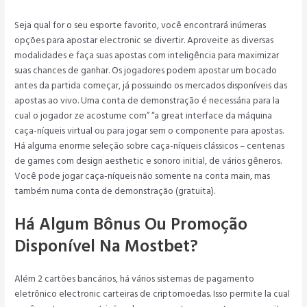
Seja qual for o seu esporte favorito, você encontrará inúmeras
opções para apostar electronic se divertir. Aproveite as diversas
modalidades e faça suas apostas com inteligência para maximizar
suas chances de ganhar​. Os jogadores podem apostar um bocado
antes da partida começar, já possuindo os mercados disponíveis das
apostas ao vivo. Uma conta de demonstração é necessária para la
cual o jogador ze acostume com” “a great interface da máquina
caça-níqueis virtual ou para jogar sem o componente para apostas.
Há alguma enorme seleção sobre caça-níqueis clássicos – centenas
de games com design aesthetic e sonoro initial, de vários gêneros.
Você pode jogar caça-níqueis não somente na conta main, mas
também numa conta de demonstração (gratuita).
Há Algum Bônus Ou Promoção
Disponível Na Mostbet?
Além 2 cartões bancários, há vários sistemas de pagamento
eletrônico electronic carteiras de criptomoedas. Isso permite la cual