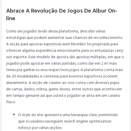
Abrace A Revolução De Jogos De Albur On-
line
Como um jogador ávido dessa plataforma, descobri várias
estratégias que podem aumentar suas chances de reconhecimento.
A seção para apostas esportivas weil MostBet foi projetada para
oferecer alguma experiência emocionante para os entusiastas carry
out esporte. Esse modelo de aposta são apostas múltiplas, em que o
jogador pode apostar em várias partidas, como dar em 2 et mais
times pra ganhar os seus respectivos jogos. A plataforma conta mais
de 20 modalidades e centenas para eventos esportivos ocorrem
diariamente. A seção de cassino ao vivo conta com diversos jogos
de cartas, dados, roleta, game shows, entre outros que acontecem
em tempo genuine así que usted o jogador se sinta em um cassino
físico.
O style do site apresenta uma hierarquia clara, permitindo
que os usuários naveguem search engine optimization
esforço por várias seções.