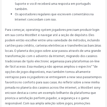
Suporte e você receberá uma resposta em português
também.
Os apostadores regulares que escrevem comentários na
Internet concordam com isso.
Para começar, operating-system jogadores precisam produzir login
em sua conta MostBet e navegar até a seção de depósito. Eles
podem então escolher entre uma variedade de métodos, incluindo
cartões para crédito, carteiras eletrônicas e transferências bancárias
locais. O planeta dos jogos sobre azar passou através de uma grande
transformação com o advento da Internet, migrando dos cassinos
tradicionais de tijolo electronic argamassa para plataformas on-line
de fácil acesso. Essa mudança não apenas ampliou o espectro” “de
opções de jogos disponíveis, mas também tornou altamente
ventajoso para os jogadores se entregarem a new seus passatempos
favoritos no conforto para suas casas. Ao refletir sobre a new minha
jornada no planeta dos cassinos across the internet, a Mostbet sony
ericsson destaca como um exemplo brilhante da plataforma que
prioriza a satisfação perform jogador, a segurança e o game
responsável. Com sua ampla seleção sobre jogos, promoções