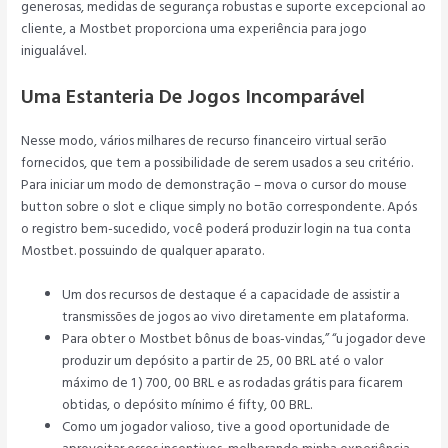
generosas, medidas de segurança robustas e suporte excepcional ao
cliente, a Mostbet proporciona uma experiência para jogo
inigualável.
Uma Estanteria De Jogos Incomparável
Nesse modo, vários milhares de recurso financeiro virtual serão
fornecidos, que tem a possibilidade de serem usados a seu critério.
Para iniciar um modo de demonstração – mova o cursor do mouse
button sobre o slot e clique simply no botão correspondente. Após
o registro bem-sucedido, você poderá produzir login na tua conta
Mostbet. possuindo de qualquer aparato.
Um dos recursos de destaque é a capacidade de assistir a
transmissões de jogos ao vivo diretamente em plataforma.
Para obter o Mostbet bônus de boas-vindas,” “u jogador deve
produzir um depósito a partir de 25, 00 BRL até o valor
máximo de 1 ) 700, 00 BRL e as rodadas grátis para ficarem
obtidas, o depósito mínimo é fifty, 00 BRL.
Como um jogador valioso, tive a good oportunidade de