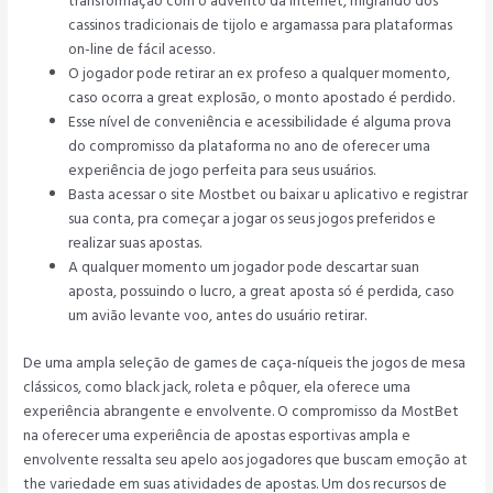
transformação com o advento da Internet, migrando dos
cassinos tradicionais de tijolo e argamassa para plataformas
on-line de fácil acesso.
O jogador pode retirar an ex profeso a qualquer momento,
caso ocorra a great explosão, o monto apostado é perdido.
Esse nível de conveniência e acessibilidade é alguma prova
do compromisso da plataforma no ano de oferecer uma
experiência de jogo perfeita para seus usuários.
Basta acessar o site Mostbet ou baixar u aplicativo e registrar
sua conta, pra começar a jogar os seus jogos preferidos e
realizar suas apostas.
A qualquer momento um jogador pode descartar suan
aposta, possuindo o lucro, a great aposta só é perdida, caso
um avião levante voo, antes do usuário retirar.
De uma ampla seleção de games de caça-níqueis the jogos de mesa
clássicos, como black jack, roleta e pôquer, ela oferece uma
experiência abrangente e envolvente. O compromisso da MostBet
na oferecer uma experiência de apostas esportivas ampla e
envolvente ressalta seu apelo aos jogadores que buscam emoção at
the variedade em suas atividades de apostas. Um dos recursos de