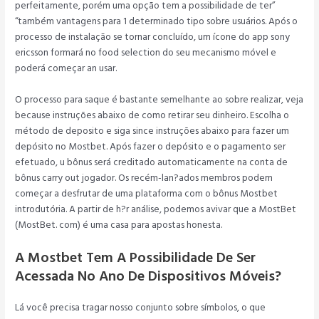
perfeitamente, porém uma opção tem a possibilidade de ter”
“também vantagens para 1 determinado tipo sobre usuários. Após o
processo de instalação se tornar concluído, um ícone do app sony
ericsson formará no food selection do seu mecanismo móvel e
poderá começar an usar.
O processo para saque é bastante semelhante ao sobre realizar, veja
because instruções abaixo de como retirar seu dinheiro. Escolha o
método de deposito e siga since instruções abaixo para fazer um
depósito no Mostbet. Após fazer o depósito e o pagamento ser
efetuado, u bônus será creditado automaticamente na conta de
bônus carry out jogador. Os recém-lan?ados membros podem
começar a desfrutar de uma plataforma com o bônus Mostbet
introdutória. A partir de h?r análise, podemos avivar que a MostBet
(MostBet. com) é uma casa para apostas honesta.
A Mostbet Tem A Possibilidade De Ser
Acessada No Ano De Dispositivos Móveis?
Lá você precisa tragar nosso conjunto sobre símbolos, o que