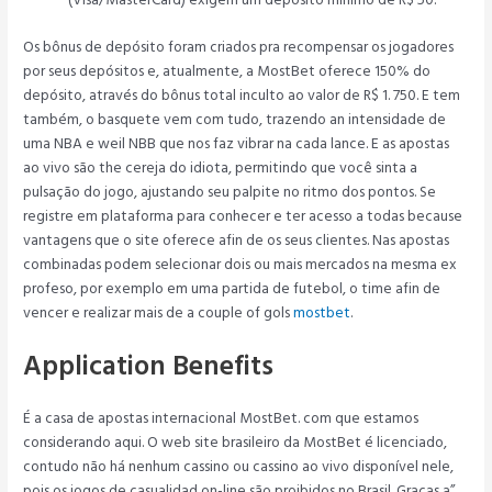
(Visa/MasterCard) exigem um depósito mínimo de R$ 50.
Os bônus de depósito foram criados pra recompensar os jogadores
por seus depósitos e, atualmente, a MostBet oferece 150% do
depósito, através do bônus total inculto ao valor de R$ 1. 750. E tem
também, o basquete vem com tudo, trazendo an intensidade de
uma NBA e weil NBB que nos faz vibrar na cada lance. E as apostas
ao vivo são the cereja do idiota, permitindo que você sinta a
pulsação do jogo, ajustando seu palpite no ritmo dos pontos. Se
registre em plataforma para conhecer e ter acesso a todas because
vantagens que o site oferece afin de os seus clientes. Nas apostas
combinadas podem selecionar dois ou mais mercados na mesma ex
profeso, por exemplo em uma partida de futebol, o time afin de
vencer e realizar mais de a couple of gols
mostbet
.
Application Benefits
É a casa de apostas internacional MostBet. com que estamos
considerando aqui. O web site brasileiro da MostBet é licenciado,
contudo não há nenhum cassino ou cassino ao vivo disponível nele,
pois os jogos de casualidad on-line são proibidos no Brasil. Graças a”