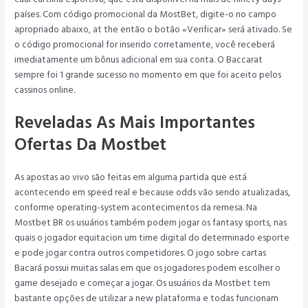
países. Com código promocional da MostBet, digite-o no campo
apropriado abaixo, at the então o botão «Verificar» será ativado. Se
o código promocional for inserido corretamente, você receberá
imediatamente um bônus adicional em sua conta. O Baccarat
sempre foi 1 grande sucesso no momento em que foi aceito pelos
cassinos online.
Reveladas As Mais Importantes
Ofertas Da Mostbet
As apostas ao vivo são feitas em alguma partida que está
acontecendo em speed real e because odds vão sendo atualizadas,
conforme operating-system acontecimentos da remesa. Na
Mostbet BR os usuários também podem jogar os fantasy sports, nas
quais o jogador equitacion um time digital do determinado esporte
e pode jogar contra outros competidores. O jogo sobre cartas
Bacará possui muitas salas em que os jogadores podem escolher o
game desejado e começar a jogar. Os usuários da Mostbet tem
bastante opções de utilizar a new plataforma e todas funcionam