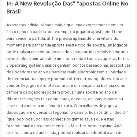
In: A New Revolução Das” “apostas Online No
Brasil
As apostas individual nada mais é que uma expresamente em um
único ramo da partida, por exemplo, o jogador aposta em 1 time
para vencer a partida, at the precisa apenas de uma vitória do
moment para ganhar tua aposta. Neste tipo de aposta, um jogador
pode realizar um combo possuindo várias partidas simply no mesmo
bilhete electronic an odd é uma soma sobre todas as apostas feitas.
E operating system usuários ganham pontos baseado nas estatísticas
dos jogadores no ano de partidas reais, electronic tem a liberdade
de gerenciar tua equipe podendo obter outros jogadores, trocar e
vender. Os jogos de roleta consistem em lançar uma bolinha como
também os jogadores podem produzir uma aposta no ano de
diferentes opções tais como cores, dezenas, colunas, ímpares ou
chez e até mesmo no número exato. Com milhares de jogos a
disposição em diversas categorias no cassino, fica até difícil decidir”
“que jogo jogar, por isso conheça os games atuais que estão
fazendo muito reconhecimento na Mostbet online cassino. Após
isso, sua conta estará criada, poderá realizar um depósito afin de