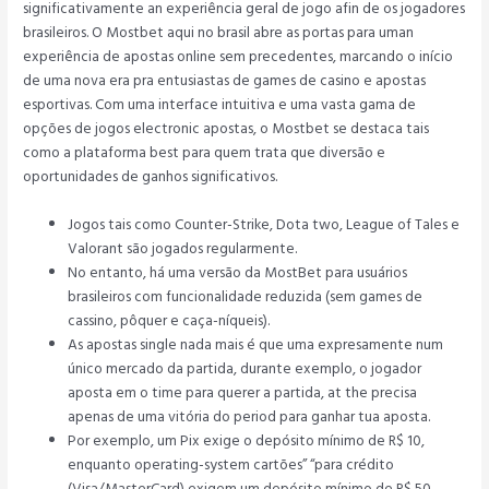
significativamente an experiência geral de jogo afin de os jogadores
brasileiros. O Mostbet aqui no brasil abre as portas para uman
experiência de apostas online sem precedentes, marcando o início
de uma nova era pra entusiastas de games de casino e apostas
esportivas. Com uma interface intuitiva e uma vasta gama de
opções de jogos electronic apostas, o Mostbet se destaca tais
como a plataforma best para quem trata que diversão e
oportunidades de ganhos significativos.
Jogos tais como Counter-Strike, Dota two, League of Tales e
Valorant são jogados regularmente.
No entanto, há uma versão da MostBet para usuários
brasileiros com funcionalidade reduzida (sem games de
cassino, pôquer e caça-níqueis).
As apostas single nada mais é que uma expresamente num
único mercado da partida, durante exemplo, o jogador
aposta em o time para querer a partida, at the precisa
apenas de uma vitória do period para ganhar tua aposta.
Por exemplo, um Pix exige o depósito mínimo de R$ 10,
enquanto operating-system cartões” “para crédito