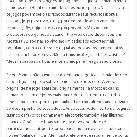
você contorne as restrições de pagamento, que se tornaram muito
numerosas no Brasil e no ano de vários outros países. Na tela inicial,
os jogos podem ser classificados durante seus recursos (bônus,
jackpot, jogo para risco, etc. ), por gênero (desenho animado,
esportes, 18+, egípcio, etc. ) e por provedor. Mais de cem
provedores de games de azar on the web estão disponíveis em
MostBet. As apostas ao vivo são limitadas aos esportes mais
populares, com a certeza de o qual as apostas nos campeonatos
atuais estarão presentes. Não há transmissões, mas há estatísticas”
“detalhadas das partidas em tela principal e três guias adicionais.
Se você ainda não ouviu falar do lendário jogo Aviator, não deixe de
ler o artigo completo sobre ele no ano de nosso site. A versão
original deste jogo apareceu originalmente na Mostbet casino,
tornando-se um de jogos mais conocidos da Internet. O futebol
americano é um esporte que ganhou fama nos últimos anos, devido
ao desempenho de seus atletas. As apostas podem se tornar seguras
quando os favoritos competem electronic também têm illustres
chances. O bônus de boas-vindas pra novos jogadores é
particularmente atraente, proporcionando um aumento substancial
no seu” “balance inicial. Além disto, ele oferece regularmente bônus