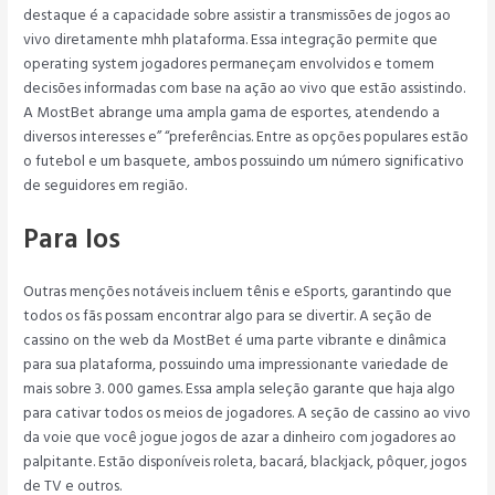
destaque é a capacidade sobre assistir a transmissões de jogos ao
vivo diretamente mhh plataforma. Essa integração permite que
operating system jogadores permaneçam envolvidos e tomem
decisões informadas com base na ação ao vivo que estão assistindo.
A MostBet abrange uma ampla gama de esportes, atendendo a
diversos interesses e” “preferências. Entre as opções populares estão
o futebol e um basquete, ambos possuindo um número significativo
de seguidores em região.
Para Ios
Outras menções notáveis incluem tênis e eSports, garantindo que
todos os fãs possam encontrar algo para se divertir. A seção de
cassino on the web da MostBet é uma parte vibrante e dinâmica
para sua plataforma, possuindo uma impressionante variedade de
mais sobre 3. 000 games. Essa ampla seleção garante que haja algo
para cativar todos os meios de jogadores. A seção de cassino ao vivo
da voie que você jogue jogos de azar a dinheiro com jogadores ao
palpitante. Estão disponíveis roleta, bacará, blackjack, pôquer, jogos
de TV e outros.