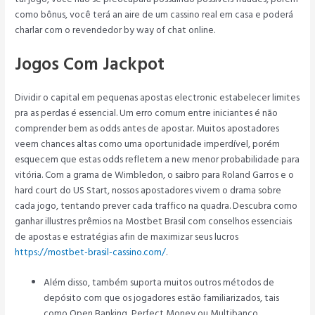
como bônus, você terá an aire de um cassino real em casa e poderá
charlar com o revendedor by way of chat online.
Jogos Com Jackpot
Dividir o capital em pequenas apostas electronic estabelecer limites
pra as perdas é essencial. Um erro comum entre iniciantes é não
comprender bem as odds antes de apostar. Muitos apostadores
veem chances altas como uma oportunidade imperdível, porém
esquecem que estas odds refletem a new menor probabilidade para
vitória. Com a grama de Wimbledon, o saibro para Roland Garros e o
hard court do US Start, nossos apostadores vivem o drama sobre
cada jogo, tentando prever cada traffico na quadra. Descubra como
ganhar illustres prêmios na Mostbet Brasil com conselhos essenciais
de apostas e estratégias afin de maximizar seus lucros
https://mostbet-brasil-cassino.com/
.
Além disso, também suporta muitos outros métodos de
depósito com que os jogadores estão familiarizados, tais
como Open Banking, Perfect Money ou Multibanco.