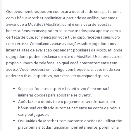
Os novos membros podem começar a desfrutar de uma plataforma
com 1 bônus Mostbet preliminar. A partir dessa análise, podemos
avivar que a MostBet (MostBet. com) é uma casa de apostas
honesta. Seus recursos podem se tornar usados para apostas com a
certeza de que, sony ericsson você tiver caso, receberá seus lucro
com certeza. Compilamos várias avaliações sobre jogadores nos
internet sites de avaliação cependant populares da MostBet, onde
os jogadores podem reclamar do site da MostBet. Use apenas u seu
próprio número de telefone, ao qual você constantemente tem
acesso. Você receberá um código com frequência, caso mude seu
endereço IP ou dispositivo, para resolver quaisquer disputas.
Seja qual for o seu esporte favorito, você encontrará
inúmeras opções para apostar e se divertir.
Após fazer o depósito e o pagamento ser efetuado, um
bônus será creditado automaticamente na conta de bônus
carry out jogador.
Os usuários da Mostbet tem bastante opções de utilizar the
plataforma e todas funcionam perfeitamente, porém uma