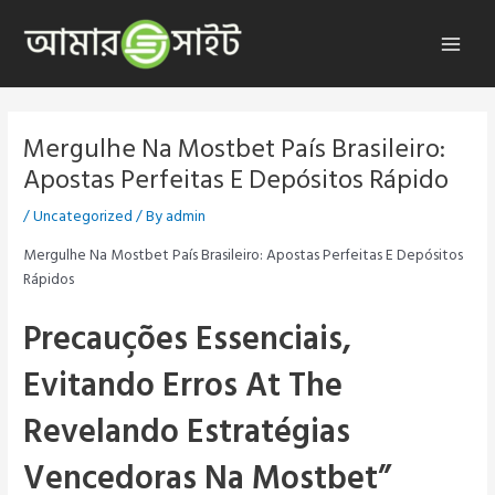
Skip
to
Main
content
Menu
Mergulhe Na Mostbet País Brasileiro:
Apostas Perfeitas E Depósitos Rápido
/
Uncategorized
/ By
admin
Mergulhe Na Mostbet País Brasileiro: Apostas Perfeitas E Depósitos
Rápidos
Precauções Essenciais,
Evitando Erros At The
Revelando Estratégias
Vencedoras Na Mostbet”