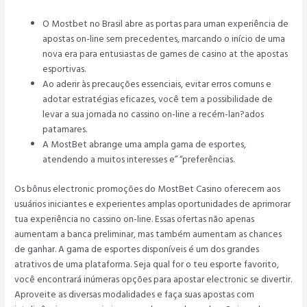
O Mostbet no Brasil abre as portas para uman experiência de
apostas on-line sem precedentes, marcando o início de uma
nova era para entusiastas de games de casino at the apostas
esportivas.
Ao aderir às precauções essenciais, evitar erros comuns e
adotar estratégias eficazes, você tem a possibilidade de
levar a sua jornada no cassino on-line a recém-lan?ados
patamares.
A MostBet abrange uma ampla gama de esportes,
atendendo a muitos interesses e” “preferências.
Os bônus electronic promoções do MostBet Casino oferecem aos
usuários iniciantes e experientes amplas oportunidades de aprimorar
tua experiência no cassino on-line. Essas ofertas não apenas
aumentam a banca preliminar, mas também aumentam as chances
de ganhar. A gama de esportes disponíveis é um dos grandes
atrativos de uma plataforma. Seja qual for o teu esporte favorito,
você encontrará inúmeras opções para apostar electronic se divertir.
Aproveite as diversas modalidades e faça suas apostas com