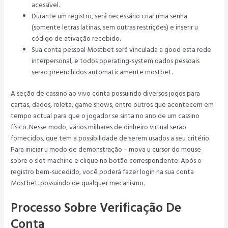
acessível.
Durante um registro, será necessário criar uma senha
(somente letras latinas, sem outras restrições) e inserir u
código de ativação recebido.
Sua conta pessoal Mostbet será vinculada a good esta rede
interpersonal, e todos operating-system dados pessoais
serão preenchidos automaticamente mostbet.
A seção de cassino ao vivo conta possuindo diversos jogos para
cartas, dados, roleta, game shows, entre outros que acontecem em
tempo actual para que o jogador se sinta no ano de um cassino
físico. Nesse modo, vários milhares de dinheiro virtual serão
fornecidos, que tem a possibilidade de serem usados a seu critério.
Para iniciar u modo de demonstração – mova u cursor do mouse
sobre o slot machine e clique no botão correspondente. Após o
registro bem-sucedido, você poderá fazer login na sua conta
Mostbet. possuindo de qualquer mecanismo.
Processo Sobre Verificação De
Conta