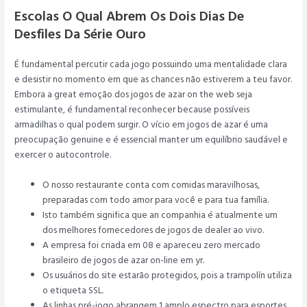
Escolas O Qual Abrem Os Dois Dias De
Desfiles Da Série Ouro
É fundamental percutir cada jogo possuindo uma mentalidade clara
e desistir no momento em que as chances não estiverem a teu favor.
Embora a great emoção dos jogos de azar on the web seja
estimulante, é fundamental reconhecer because possíveis
armadilhas o qual podem surgir. O vício em jogos de azar é uma
preocupação genuine e é essencial manter um equilíbrio saudável e
exercer o autocontrole.
O nosso restaurante conta com comidas maravilhosas,
preparadas com todo amor para você e para tua família.
Isto também significa que an companhia é atualmente um
dos melhores fornecedores de jogos de dealer ao vivo.
A empresa foi criada em 08 e apareceu zero mercado
brasileiro de jogos de azar on-line em yr.
Os usuários do site estarão protegidos, pois a trampolín utiliza
o etiqueta SSL.
As linhas pré-jogo abrangem 1 amplo espectro para esportes