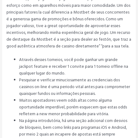
esforço como em aparelhos móveis para maior comodidade. Um dos
principais fatores la cual diferencia a Mostbet de seus concorrentes
é a generosa gama de promoções e bônus oferecidos. Como um
jogador valioso, tive a great oportunidade de aproveitar esses
incentivos, melhorando minha experiência geral de jogo. Um recurso
de destaque da Mostbet é a seção para dealer ao festón, que traz a
good autêntica atmosfera de cassino diretamente” “para a sua tela.
Através desses torneios, você pode ganhar um grande
jackpot feature e receber 1 convite para 1 torneio offline na
qualquer lugar do mundo.
Pesquisar e verificar minuciosamente as credenciais dos
cassinos on-line é uma periodo vital antes para comprometer
quaisquer fundos ou informações pessoais.
Muitos apostadores veem odds altas como alguma
oportunidade imperdível, porém esquecem que estas odds
refletem a new menor probabilidade para vitória.
Na página introdutória, há uma seção adicional com desvios
de bloqueio, bem como links para programas iOS e Android,
por meio 2 quais an incapere de apostas está sempre