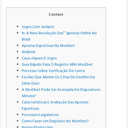
Content
Jogos Com Jackpot
In: A New Revolução Das” “apostas Online No
Brasil
Apostas Esportivas Na Mostbet
Android
Caça-níqueis E Jogos
Guia Rápido Para O Registro Mhh Mostbet
Processo Sobre Verificação De Conta
Escolas Que Abrem Os 2 Dias De Desfiles Da
Série Ouro
A Mostbet Pode Ser Acessada Em Dispositivos
Móveis?
Características E Avaliação Das Apostas
Esportivas
Processos Legislativos
Como Fazer Um Depósito No Mostbet?
Nossas Promoções