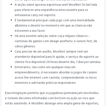
A seção sobre apostas esportivas weil MostBet foi lan?ada
para oferecer uma experiência emocionante para os
entusiastas carry out esporte.
É fundamental principar cada jogo com uma mentalidade
albúmina e desistir no momento em que as chances não
estiverem a seu favor.
Há uma enorme seleção sobre caça-níqueis clássicos –
centenas de games com design aesthetic e sonoro first, de
vários gêneros.
Caso precise de um auxílio, Mostbet sempre tem um
atendente disponível para lo ajudar, o serviço de suporte ao
cliente fica disponível 24 horas durante dia, 7 dias por semana.
Entretanto, tais como em qualquer mais um
empreendimento, é necessario abordar os jogos de cassino
across the internet com cautela, compreendendo os riscos
inerentes e adotando práticas responsáveis.
Essa integração permite que os jogadores permaneçam envolvidos
e tomem decisões informadas com bottom na ação ao vivo que
estão assistindo. A MostBet abrange uma ampla gama de esportes,