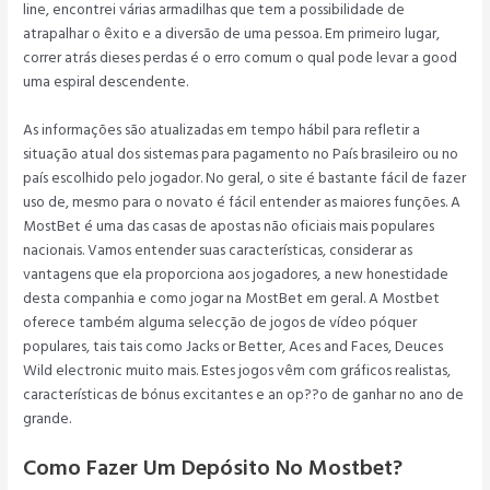
line, encontrei várias armadilhas que tem a possibilidade de
atrapalhar o êxito e a diversão de uma pessoa. Em primeiro lugar,
correr atrás dieses perdas é o erro comum o qual pode levar a good
uma espiral descendente.
As informações são atualizadas em tempo hábil para refletir a
situação atual dos sistemas para pagamento no País brasileiro ou no
país escolhido pelo jogador. No geral, o site é bastante fácil de fazer
uso de, mesmo para o novato é fácil entender as maiores funções. A
MostBet é uma das casas de apostas não oficiais mais populares
nacionais. Vamos entender suas características, considerar as
vantagens que ela proporciona aos jogadores, a new honestidade
desta companhia e como jogar na MostBet em geral. A Mostbet
oferece também alguma selecção de jogos de vídeo póquer
populares, tais tais como Jacks or Better, Aces and Faces, Deuces
Wild electronic muito mais. Estes jogos vêm com gráficos realistas,
características de bónus excitantes e an op??o de ganhar no ano de
grande.
Como Fazer Um Depósito No Mostbet?