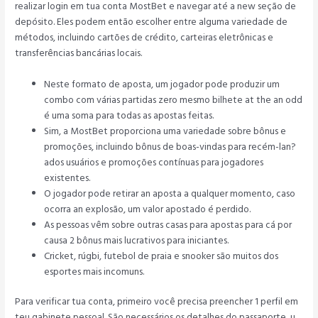
realizar login em tua conta MostBet e navegar até a new seção de
depósito. Eles podem então escolher entre alguma variedade de
métodos, incluindo cartões de crédito, carteiras eletrônicas e
transferências bancárias locais.
Neste formato de aposta, um jogador pode produzir um
combo com várias partidas zero mesmo bilhete at the an odd
é uma soma para todas as apostas feitas.
Sim, a MostBet proporciona uma variedade sobre bônus e
promoções, incluindo bônus de boas-vindas para recém-lan?
ados usuários e promoções contínuas para jogadores
existentes.
O jogador pode retirar an aposta a qualquer momento, caso
ocorra an explosão, um valor apostado é perdido.
As pessoas vêm sobre outras casas para apostas para cá por
causa 2 bônus mais lucrativos para iniciantes.
Cricket, rúgbi, futebol de praia e snooker são muitos dos
esportes mais incomuns.
Para verificar tua conta, primeiro você precisa preencher 1 perfil em
teu gabinete pessoal. São necessários os detalhes do passaporte, u