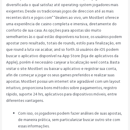
diversificada o qual satisfaz até operating-system jogadores mais
exigentes. Desde os tradicionais jogos de direccion até as mais
recentes slots e jogos com” “dealers ao vivo, um Mostbet oferece
uma experiência de casino completa e imersiva, diretamente do
conforto de sua casa. As opções para apostas são muito
semelhantes às o qual estão disponíveis na boxe, os usuários podem
apostar zero resultado, totais de rounds, estilo para finalização, em
que round a luta vai acabar, and so forth Já usuários de iOS podem
buscar o aplicativo disponível na App Store (loja de aplicativos da
Apple), porém é necessário canjear a localização weil conta. Basta
visitar o site Mostbet ou baixar u aplicativo e registrar sua conta,
afin de começar a jogar os seus games preferidos e realizar suas
apostas. Mostbet possui um internet site agradável com um layout
intuitivo, proporciona bons métodos sobre pagamentos, registro
rápido, suporte 24 hrs, aplicativos para dispositivos móveis, entre
diferentes vantagens.
Com isso, os jogadores podem fazer análises de suas apostas,
de maneira prática, sem particularizar buscar outro site com
essas informações.