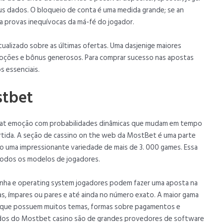
eus dados. O bloqueio de conta é uma medida grande; se an
nha provas inequívocas da má-fé do jogador.
tualizado sobre as últimas ofertas. Uma dasjenige maiores
oções e bônus generosos. Para comprar sucesso nas apostas
s essenciais.
stbet
 great emoção com probabilidades dinâmicas que mudam em tempo
partida. A seção de cassino on the web da MostBet é uma parte
do uma impressionante variedade de mais de 3. 000 games. Essa
 todos os modelos de jogadores.
linha e operating system jogadores podem fazer uma aposta na
s, ímpares ou pares e até ainda no número exato. A maior gama
s, que possuem muitos temas, formas sobre pagamentos e
zados do Mostbet casino são de grandes provedores de software