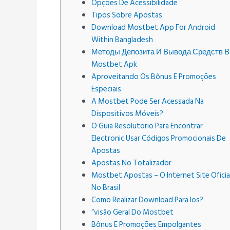
Opções De Acessibilidade
Tipos Sobre Apostas
Download Mostbet App For Android
Within Bangladesh
Методы Депозита И Вывода Средств В
Mostbet Apk
Aproveitando Os Bônus E Promoções
Especiais
A Mostbet Pode Ser Acessada Na
Dispositivos Móveis?
O Guia Resolutorio Para Encontrar
Electronic Usar Códigos Promocionais De
Apostas
Apostas No Totalizador
Mostbet Apostas – O Internet Site Oficia
No Brasil
Como Realizar Download Para Ios?
“visão Geral Do Mostbet
Bônus E Promoções Empolgantes