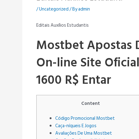
/
Uncategorized
/ By
admin
Editais Auxílios Estudantis
Mostbet Apostas D
On-line Site Ofici
1600 R$ Entar
Content
Código Promocional Mostbet
Caça-níqueis E Jogos
Avaliações De Uma Mostbet