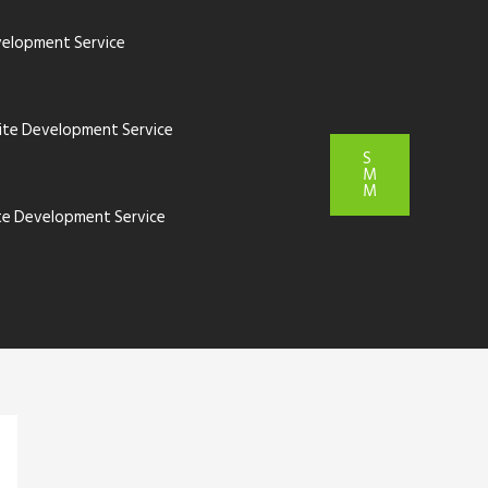
velopment Service
ite Development Service
S
M
M
te Development Service