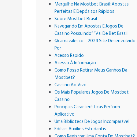
Mergulhe Na Mostbet Brasil: Apostas
Perfeitas E Depósitos Rápidos
Sobre Mostbet Brasil
Navegando Em Apostas E Jogos De
Cassino Possuindo” “Vai De Bet Brasil
©carnavalesco – 2024 Site Desenvolvido
Por
Acesso Rápido
Acesso À Informação
Como Posso Retirar Meus Ganhos Da
Mostbet?
Cassino Ao Vivo
Os Mais Populares Jogos De Mostbet
Cassino
Principais Características Perform
Aplicativo
Uma Biblioteca De Jogos Incomparável
Editais Auxílios Estudantis
Como Registrar Uma Conta Em Mostbet?