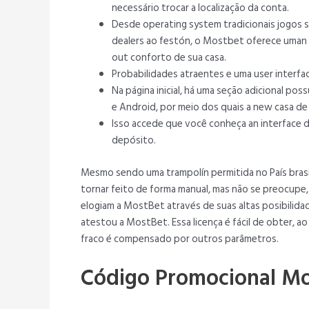
necessário trocar a localização da conta.
Desde operating system tradicionais jogos 
dealers ao festón, o Mostbet oferece uman e
out conforto de sua casa.
Probabilidades atraentes e uma user interfa
Na página inicial, há uma seção adicional pos
e Android, por meio dos quais a new casa de
Isso accede que você conheça an interface 
depósito.
Mesmo sendo uma trampolín permitida no País brasi
tornar feito de forma manual, mas não se preocupe, 
elogiam a MostBet através de suas altas posibilid
atestou a MostBet. Essa licença é fácil de obter, ao
fraco é compensado por outros parâmetros.
Código Promocional M