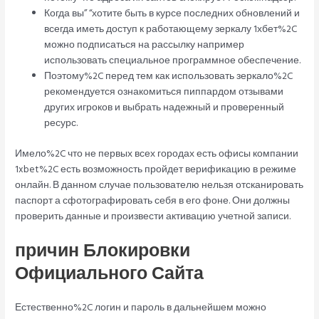
Когда вы” “хотите быть в курсе последних обновлений и
всегда иметь доступ к работающему зеркалу 1хбет%2C
можно подписаться на рассылку например
использовать специальное программное обеспечение.
Поэтому%2C перед тем как использовать зеркало%2C
рекомендуется ознакомиться пиппардом отзывами
других игроков и выбрать надежный и проверенный
ресурс.
Имело%2C что не первых всех городах есть офисы компании
1xbet%2C есть возможность пройдет верификацию в режиме
онлайн. В данном случае пользователю нельзя отсканировать
паспорт а сфотографировать себя в его фоне. Они должны
проверить данные и произвести активацию учетной записи.
причин Блокировки
Официального Сайта
Естественно%2C логин и пароль в дальнейшем можно