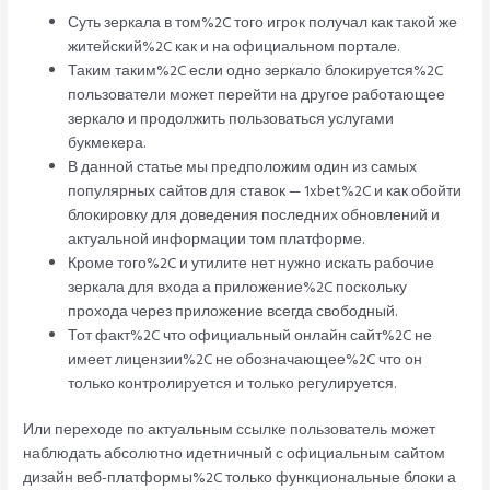
Суть зеркала в том%2C того игрок получал как такой же
житейский%2C как и на официальном портале.
Таким таким%2C если одно зеркало блокируется%2C
пользователи может перейти на другое работающее
зеркало и продолжить пользоваться услугами
букмекера.
В данной статье мы предположим один из самых
популярных сайтов для ставок — 1xbet%2C и как обойти
блокировку для доведения последних обновлений и
актуальной информации том платформе.
Кроме того%2C и утилите нет нужно искать рабочие
зеркала для входа а приложение%2C поскольку
прохода через приложение всегда свободный.
Тот факт%2C что официальный онлайн сайт%2C не
имеет лицензии%2C не обозначающее%2C что он
только контролируется и только регулируется.
Или переходе по актуальным ссылке пользователь может
наблюдать абсолютно идетничный с официальным сайтом
дизайн веб-платформы%2C только функциональные блоки а