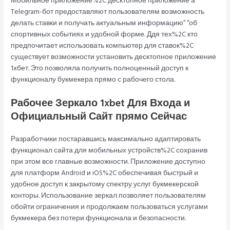
Мобильное приложение%2C десктопное приложение а
Telegram-бот предоставляют пользователям возможность
делать ставки и получать актуальным информацию” “об
спортивных событиях и удобной форме. Ддя тех%2C кто
предпочитает использовать компьютер для ставок%2C
существует возможности установить десктопное приложение
1хбет. Это позволяла получить полноценный доступ к
функционалу букмекера прямо с рабочего стола.
Рабочее Зеркало 1xbet Для Входа и
Официальный Сайт прямо Сейчас
Разработчики постаравшись максимально адаптировать
функционал сайта для мобильных устройств%2C сохранив
при этом все главные возможности. Приложение доступно
для платформ Android и iOS%2C обеспечивая быстрый и
удобное доступ к закрытому спектру услуг букмекерской
конторы. Использование зеркал позволяет пользователям
обойти ограничения и продолжаем пользоваться услугами
букмекера без потери функционала и безопасности.