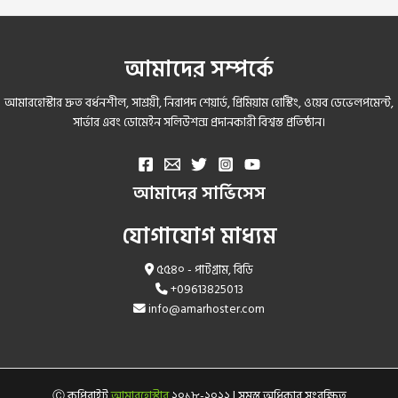
আমাদের সম্পর্কে
আমারহোস্টার দ্রুত বর্ধনশীল, সাশ্রয়ী, নিরাপদ শেয়ার্ড, প্রিমিয়াম হোস্টিং, ওয়েব ডেভেলপমেন্ট,
সার্ভার এবং ডোমেইন সলিউশন্স প্রদানকারী বিশ্বস্ত প্রতিষ্ঠান।
আমাদের সার্ভিসেস
যোগাযোগ মাধ্যম
৫৫৪০ - পাটগ্রাম, বিডি
+09613825013
info@amarhoster.com
Ⓒ কপিরাইট
আমারহোস্টার
২০১৮-২০২২ | সমস্ত অধিকার সংরক্ষিত