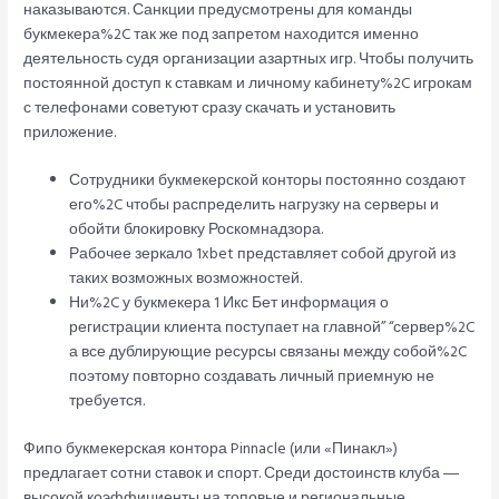
наказываются. Санкции предусмотрены для команды
букмекера%2C так же под запретом находится именно
деятельность судя организации азартных игр. Чтобы получить
постоянной доступ к ставкам и личному кабинету%2C игрокам
с телефонами советуют сразу скачать и установить
приложение.
Сотрудники букмекерской конторы постоянно создают
его%2C чтобы распределить нагрузку на серверы и
обойти блокировку Роскомнадзора.
Рабочее зеркало 1xbet представляет собой другой из
таких возможных возможностей.
Ни%2C у букмекера 1 Икс Бет информация о
регистрации клиента поступает на главной” “сервер%2C
а все дублирующие ресурсы связаны между собой%2C
поэтому повторно создавать личный приемную не
требуется.
Фипо букмекерская контора Pinnacle (или «Пинакл»)
предлагает сотни ставок и спорт. Среди достоинств клуба ―
высокой коэффициенты на топовые и региональные