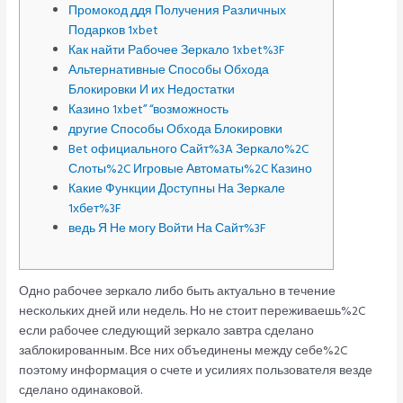
Промокод ддя Получения Различных
Подарков 1xbet
Как найти Рабочее Зеркало 1xbet%3F
Альтернативные Способы Обхода
Блокировки И их Недостатки
Казино 1xbet” “возможность
другие Способы Обхода Блокировки
Bet официального Сайт%3A Зеркало%2C
Слоты%2C Игровые Автоматы%2C Казино
Какие Функции Доступны На Зеркале
1хбет%3F
ведь Я Не могу Войти На Сайт%3F
Одно рабочее зеркало либо быть актуально в течение
нескольких дней или недель. Но не стоит переживаешь%2C
если рабочее следующий зеркало завтра сделано
заблокированным. Все них объединены между себе%2C
поэтому информация о счете и усилиях пользователя везде
сделано одинаковой.