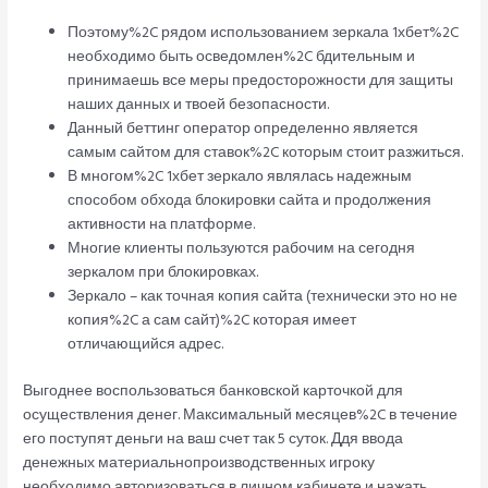
Поэтому%2C рядом использованием зеркала 1хбет%2C
необходимо быть осведомлен%2C бдительным и
принимаешь все меры предосторожности для защиты
наших данных и твоей безопасности.
Данный беттинг оператор определенно является
самым сайтом для ставок%2C которым стоит разжиться.
В многом%2C 1хбет зеркало являлась надежным
способом обхода блокировки сайта и продолжения
активности на платформе.
Многие клиенты пользуются рабочим на сегодня
зеркалом при блокировках.
Зеркало – как точная копия сайта (технически это но не
копия%2C а сам сайт)%2C которая имеет
отличающийся адрес.
Выгоднее воспользоваться банковской карточкой для
осуществления денег. Максимальный месяцев%2C в течение
его поступят деньги на ваш счет так 5 суток. Ддя ввода
денежных материальнопроизводственных игроку
необходимо авторизоваться в личном кабинете и нажать