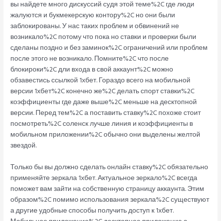
вы найдете много дискуссий судя этой теме%2C где люди
жалуются и букмекерскую контору%2C но они были
заблокированы. У нас таких проблем и обвинений не
возникало%2C потому что пока но ставки и проверки были
сделаны поздно и без заминок%2C ограничений или проблем
после этого не возникало. Помните%2C что после
блокироки%2C дли входа в свой аккаунт%2C можно
обзавестись ссылкой 1хбет. Гораздо всего на мобильной
версии 1хбет%2C конечно же%2C делать спорт ставки%2C
коэффициенты где даже выше%2C меньше на десктопной
версии. Перед тем%2C а поставить ставку%2C похоже стоит
посмотреть%2C соленск лучше линия и коэффициенты в
мобильном приложении%2C обычно они выделены желтой
звездой.
Только бы вы должно сделать онлайн ставку%2C обязательно
применяйте зеркала 1хбет. Актуальное зеркало%2C всегда
поможет вам зайти на собственную страницу аккаунта. Этим
образом%2C помимо использования зеркала%2C существуют
а другие удобные способы получить доступ к 1хбет.