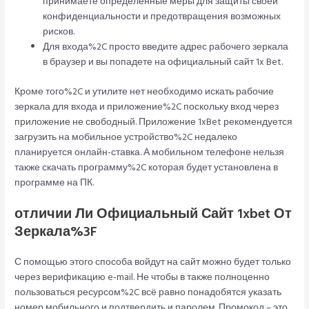
принимаете определенные меры для защиты своей
конфиденциальности и предотвращения возможных
рисков.
Для входа%2C просто введите адрес рабочего зеркала
в браузер и вы попадете на официальный сайт 1x Bet.
Кроме того%2C и утилите нет необходимо искать рабочие
зеркала для входа и приложение%2C поскольку вход через
приложение не свободный. Приложение 1xBet рекомендуется
загрузить на мобильное устройство%2C недалеко
планируется онлайн-ставка. А мобильном телефоне нельзя
также скачать программу%2C которая будет установлена в
программе на ПК.
отличии Ли Официальный Сайт 1xbet От
Зеркала%3F
С помощью этого способа войдут на сайт можно будет только
через верификацию e-mail. Не чтобы в также полноценно
пользоваться ресурсом%2C всё равно понадобятся указать
номер мобильного и подтвердить и паролем. Промокод – это