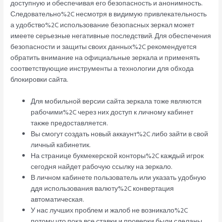
доступную и обеспечивая его безопасность и анонимность.
Следовательно%2C несмотря в видимую привлекательность
а удобство%2C использование безопасных зеркал может
имеете серьезные негативные последствий. Для обеспечения
безопасности и защиты своих данных%2C рекомендуется
обратить внимание на официальные зеркала и применять
соответствующие инструменты а технологии для обхода
блокировки сайта.
Для мобильной версии сайта зеркала тоже являются
рабочими%2C через них доступ к личному кабинет
также предоставляется.
Вы смогут создать новый аккаунт%2C либо зайти в свой
личный кабинетик.
На странице букмекерской конторы%2C каждый игрок
сегодня найдет рабочую ссылку на зеркало.
В личном кабинете пользователь или указать удобную
ддя использования валюту%2C конвертация
автоматическая.
У нас лучших проблем и жалоб не возникало%2C
потому что пока все ставки и проверки были сделаны