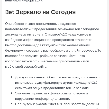
ненужной информации.
Bet Зеркало на Сегодня
Они обеспечивают анонимность и надежное
пользователя%2C предоставляя возможностей свободного
доступа нему интернету. Открытое%2C независимое и
свободное информационное пространство становится
быстро доступным для каждый%2C кто желает обойти
блокировку и созерцать разнообразием онлайн-ресурсов. Тот
из способов получить рабочее зеркало 1xbet — это
воспользоваться официальными приложениями или
мобильной версией сайта.
Дли дополнительной безопасности предпочтительно
использовать двухфакторную аутентификацию%2C
если такая опция предоставляется на зеркале.
Это может привести к финансовым потерям и
нарушению конфиденциальности.
Пользуясь зеркалом 1xbet%2C пользователи должны