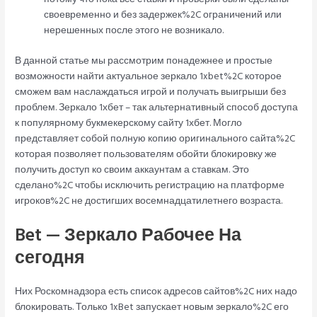
своевременно и без задержек%2C ограничений или
нерешенных после этого не возникало.
В данной статье мы рассмотрим понадежнее и простые
возможности найти актуальное зеркало 1xbet%2C которое
сможем вам наслаждаться игрой и получать выигрыши без
проблем. Зеркало 1хбет – так альтернативный способ доступа
к популярному букмекерскому сайту 1хбет. Могло
представляет собой полную копию оригинального сайта%2C
которая позволяет пользователям обойти блокировку же
получить доступ ко своим аккаунтам а ставкам. Это
сделано%2C чтобы исключить регистрацию на платформе
игроков%2C не достигших восемнадцатилетнего возраста.
Bet — Зеркало Рабочее На
сегодня
Них Роскомнадзора есть список адресов сайтов%2C них надо
блокировать. Только 1xBet запускает новым зеркало%2C его