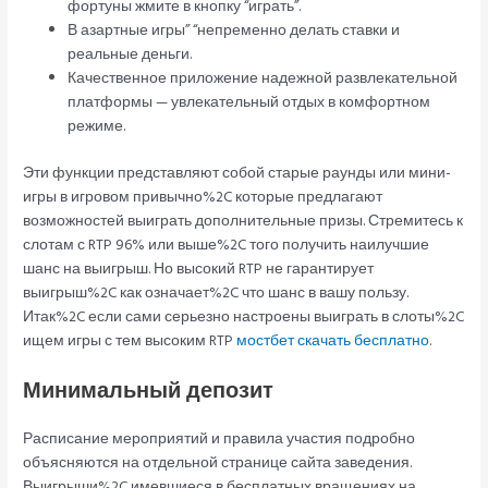
фортуны жмите в кнопку “играть”.
В азартные игры” “непременно делать ставки и
реальные деньги.
Качественное приложение надежной развлекательной
платформы — увлекательный отдых в комфортном
режиме.
Эти функции представляют собой старые раунды или мини-
игры в игровом привычно%2C которые предлагают
возможностей выиграть дополнительные призы. Стремитесь к
слотам с RTP 96% или выше%2C того получить наилучшие
шанс на выигрыш. Но высокий RTP не гарантирует
выигрыш%2C как означает%2C что шанс в вашу пользу.
Итак%2C если сами серьезно настроены выиграть в слоты%2C
ищем игры с тем высоким RTP
мостбет скачать бесплатно
.
Минимальный депозит
Расписание мероприятий и правила участия подробно
объясняются на отдельной странице сайта заведения.
Выигрыши%2C имевшиеся в бесплатных вращениях на