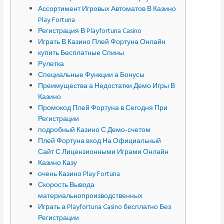
Ассортимент Игровых Автоматов В Казино
Play Fortuna
Регистрация В Playfortuna Casino
Играть В Казино Плей Фортуна Онлайн
купить Бесплатные Спины
Рулетка
Специальные Функции а Бонусы
Преимущества а Недостатки Демо Игры В
Казино
Промокод Плей Фортуна в Сегодня При
Регистрации
подробный Казино С Демо-счетом
Плей Фортуна вход На Официальный
Сайт С Лицензионными Играми Онлайн
Казино Казу
очень Казино Play Fortuna
Скорость Вывода
материальнопроизводственных
Играть а Playfortuna Casino бесплатно Без
Регистрации