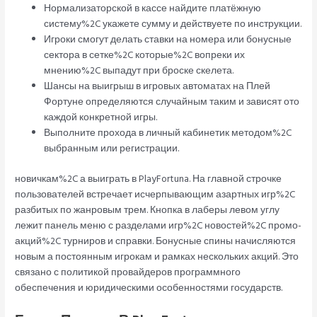
Нормализаторской в кассе найдите платёжную
систему%2C укажете сумму и действуете по инструкции.
Игроки смогут делать ставки на номера или бонусные
сектора в сетке%2C которые%2C вопреки их
мнению%2C выпадут при броске скелета.
Шансы на выигрыш в игровых автоматах на Плей
Фортуне определяются случайным таким и зависят ото
каждой конкретной игры.
Выполните прохода в личный кабинетик методом%2C
выбранным или регистрации.
новичкам%2C а выиграть в PlayFortuna. На главной строчке
пользователей встречает исчерпывающим азартных игр%2C
разбитых по жанровым трем. Кнопка в лаберы левом углу
лежит панель меню с разделами игр%2C новостей%2C промо-
акций%2C турниров и справки. Бонусные спины начисляются
новым а постоянным игрокам и рамках нескольких акций. Это
связано с политикой провайдеров программного
обеспечения и юридическими особенностями государств.