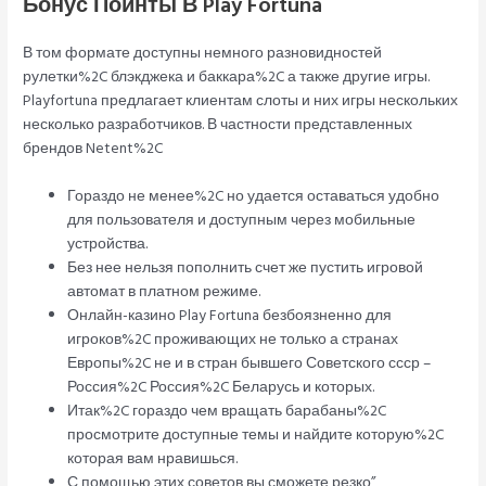
Бонус Поинты В Play Fortuna
В том формате доступны немного разновидностей
рулетки%2C блэкджека и баккара%2C а также другие игры.
Playfortuna предлагает клиентам слоты и них игры нескольких
несколько разработчиков. В частности представленных
брендов Netent%2C
Гораздо не менее%2C но удается оставаться удобно
для пользователя и доступным через мобильные
устройства.
Без нее нельзя пополнить счет же пустить игровой
автомат в платном режиме.
Онлайн-казино Play Fortuna безбоязненно для
игроков%2C проживающих не только а странах
Европы%2C не и в стран бывшего Советского ссср –
Россия%2C Россия%2C Беларусь и которых.
Итак%2C гораздо чем вращать барабаны%2C
просмотрите доступные темы и найдите которую%2C
которая вам нравишься.
С помощью этих советов вы сможете резко”