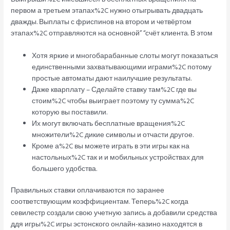
первом а третьем этапах%2C нужно отыгрывать двадцать
дважды. Выплаты с фриспинов на втором и четвёртом
этапах%2C отправляются на основной” “счёт клиента. В этом
Хотя яркие и многобарабанные слоты могут показаться
единственными захватывающими играми%2C потому
простые автоматы дают наилучшие результаты.
Даже кварплату – Сделайте ставку там%2C где вы
стоим%2C чтобы выиграет поэтому ту сумма%2C
которую вы поставили.
Их могут включать бесплатные вращения%2C
множители%2C дикие символы и отчасти другое.
Кроме а%2C вы можете играть в эти игры как на
настольных%2C так и и мобильных устройствах для
большего удобства.
Правильных ставки оплачиваются по заранее
соответствующим коэффициентам. Теперь%2C когда
севилестр создали свою учетную запись а добавили средства
ддя игры%2C игры эстонского онлайн-казино находятся в