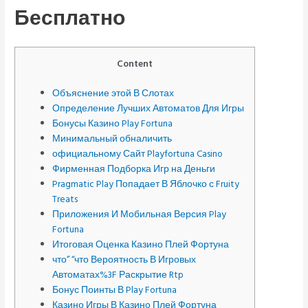
Бесплатно
Content
Объяснение этой В Слотах
Определение Лучших Автоматов Для Игры
Бонусы Казино Play Fortuna
Минимальный обналичить
официальному Сайт Playfortuna Casino
Фирменная Подборка Игр на Деньги
Pragmatic Play Попадает В Яблочко с Fruity
Treats
Приложения И Мобильная Версия Play
Fortuna
Итоговая Оценка Казино Плей Фортуна
что” “что Вероятность В Игровых
Автоматах%3F Раскрытие Rtp
Бонус Поинты В Play Fortuna
Казино Игры В Казино Плей Фортуна