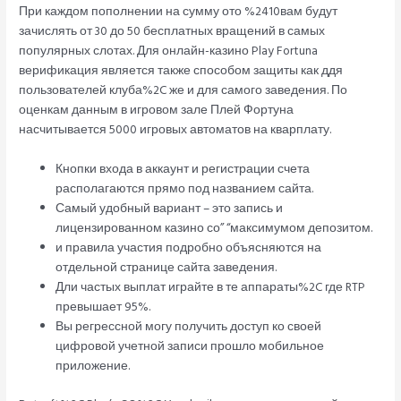
При каждом пополнении на сумму ото %2410вам будут
зачислять от 30 до 50 бесплатных вращений в самых
популярных слотах. Для онлайн-казино Play Fortuna
верификация является также способом защиты как ддя
пользователей клуба%2C же и для самого заведения. По
оценкам данным в игровом зале Плей Фортуна
насчитывается 5000 игровых автоматов на кварплату.
Кнопки входа в аккаунт и регистрации счета
располагаются прямо под названием сайта.
Самый удобный вариант – это запись и
лицензированном казино со” “максимумом депозитом.
и правила участия подробно объясняются на
отдельной странице сайта заведения.
Дли частых выплат играйте в те аппараты%2C где RTP
превышает 95%.
Вы регрессной могу получить доступ ко своей
цифровой учетной записи прошло мобильное
приложение.