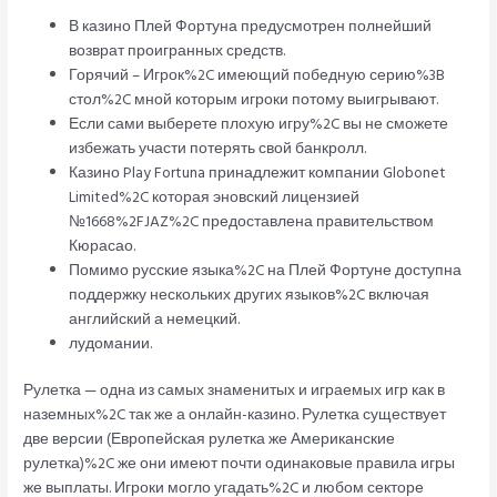
В казино Плей Фортуна предусмотрен полнейший
возврат проигранных средств.
Горячий – Игрок%2C имеющий победную серию%3B
стол%2C мной которым игроки потому выигрывают.
Если сами выберете плохую игру%2C вы не сможете
избежать участи потерять свой банкролл.
Казино Play Fortuna принадлежит компании Globonet
Limited%2C которая эновский лицензией
№1668%2FJAZ%2C предоставлена правительством
Кюрасао.
Помимо русские языка%2C на Плей Фортуне доступна
поддержку нескольких других языков%2C включая
английский а немецкий.
лудомании.
Рулетка — одна из самых знаменитых и играемых игр как в
наземных%2C так же а онлайн-казино. Рулетка существует
две версии (Европейская рулетка же Американские
рулетка)%2C же они имеют почти одинаковые правила игры
же выплаты. Игроки могло угадать%2C и любом секторе