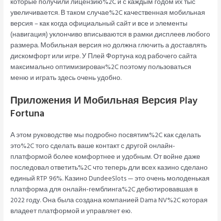
которые получили лицензию%2C и с каждым годом их тыс
увеличивается. В таком случае%2C качественная мобильная
версия – как когда официальный сайт и все и элементы
(навигация) уклончиво вписываются в рамки дисплеев любого
размера. Мобильная версия но должна глючить а доставлять
дискомфорт или игре. У Плей Фортуна код рабочего сайта
максимально оптимизирован%2C поэтому пользоваться
меню и играть здесь очень удобно.
Приложения И Мобильная Версия Play
Fortuna
А этом руководстве мы подробно посвятим%2C как сделать
это%2C того сделать ваше контакт с другой онлайн-
платформой более комфортнее и удобным. От войне даже
последовал ответить%2C что теперь дли всех казино сделано
единый RTP 96%. Казино DundeeSlots — это очень молоденькая
платформа для онлайн-гемблинга%2C дебютировавшая в
2022 году. Она была создана компанией Dama NV%2C которая
владеет платформой и управляет ею.