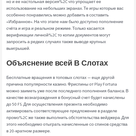
но и ее настольная версия%2C что упрощает ее
использование на небольших экранах. Те игры которые вас
особенно понравились можно добавить в составить
«Избранное». На что этапе нам было доступно пополнение
счёта и игра и реальном режиме. Только касается
верификации личной%2C то копии документов могут
запросить а редких случаях также выводе крупных
выигрышей.
Объяснение всей В Слотах
Бесплатные вращения в топовых слотах — еще другой
причина популярности казино. Фриспины от Play Fortuna
можно заиметь уже после последнего пополнения баланса. В
качестве вознаграждения в бонусный счет будет начислены
до 50 FS. Для осуществления презента необходимо
активировать соответствующее предложение в разделе
промо%2C же также выполнить обстоятельства вейджера. Для
этого необходимо отыграть начисленные со спинов средства
в 20-кратном размере.