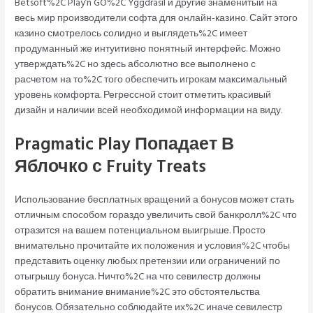
Betsoft%2C Play’n GO%2C Yggdrasil и другие знаменитый на
весь мир производители софта для онлайн-казино. Сайт этого
казино смотрелось солидно и выглядеть%2C имеет
продуманный же интуитивно понятный интерфейс. Можно
утверждать%2C но здесь абсолютно все выполнено с
расчетом на то%2C того обеспечить игрокам максимальный
уровень комфорта. Регрессной стоит отметить красивый
дизайн и наличии всей необходимой информации на виду.
Pragmatic Play Попадает В
Яблочко с Fruity Treats
Использование бесплатных вращений а бонусов может стать
отличным способом гораздо увеличить свой банкролл%2C что
отразится на вашем потенциальном выигрыше. Просто
внимательно прочитайте их положения и условия%2C чтобы
представить оценку любых претензии или ограничений по
отыгрышу бонуса. Ничто%2C на что севилестр должны
обратить внимание внимание%2C это обстоятельства
бонусов. Обязательно соблюдайте их%2C иначе севилестр