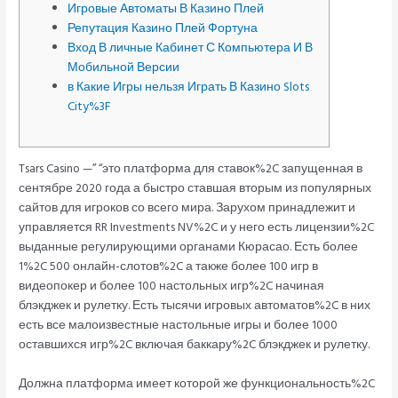
Игровые Автоматы В Казино Плей
Репутация Казино Плей Фортуна
Вход В личные Кабинет С Компьютера И В
Мобильной Версии
в Какие Игры нельзя Играть В Казино Slots
City%3F
Tsars Casino —” “это платформа для ставок%2C запущенная в
сентябре 2020 года а быстро ставшая вторым из популярных
сайтов для игроков со всего мира. Зарухом принадлежит и
управляется RR Investments NV%2C и у него есть лицензии%2C
выданные регулирующими органами Кюрасао. Есть более
1%2C 500 онлайн-слотов%2C а также более 100 игр в
видеопокер и более 100 настольных игр%2C начиная
блэкджек и рулетку. Есть тысячи игровых автоматов%2C в них
есть все малоизвестные настольные игры и более 1000
оставшихся игр%2C включая баккару%2C блэкджек и рулетку.
Должна платформа имеет которой же функциональность%2C