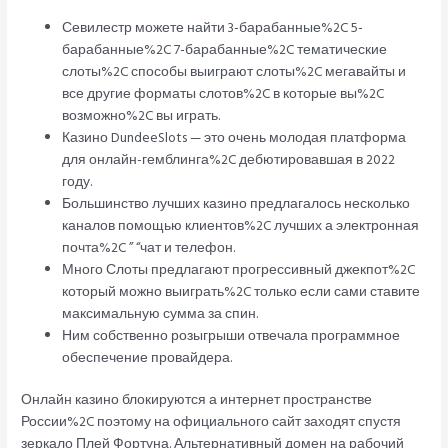
Севилестр можете найти 3-барабанные%2C 5-
барабанные%2C 7-барабанные%2C тематические
слоты%2C способы выиграют слоты%2C мегавайты и
все другие форматы слотов%2C в которые вы%2C
возможно%2C вы играть.
Казино DundeeSlots — это очень молодая платформа
для онлайн-гемблинга%2C дебютировавшая в 2022
году.
Большинство лучших казино предлагалось несколько
каналов помощью клиентов%2C лучших а электронная
почта%2C ” “чат и телефон.
Много Слоты предлагают прогрессивный джекпот%2C
который можно выиграть%2C только если сами ставите
максимальную сумма за спин.
Ним собственно розыгрыши отвечала программное
обеспечение провайдера.
Онлайн казино блокируются а интернет пространстве
России%2C поэтому на официального сайт заходят спустя
зеркало Плей Фортуна. Альтернативный домен на рабочий