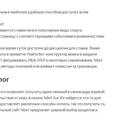
ным и наиболее удобным способом доступа к всем
et!
имаются ставки на все популярные виды спорта.
 страницу с соответствующими событиями и возможностями.
юбое время суток доступно до дисциплин для ставок. Линия
ыло в прематче. Найти бет-конструктор можно в разделе
ут фигурировать НБА, НХЛ и некоторые соревнования. 1xBet
 методы платежей и не взимает комиссии за транзакции.
лог
 что позволяет получить единственный в своем роде игровой
твия от игры, в казино 1xBet live life найдется что-то для
едоставляет различные способы оплаты, так что получить то,
альный сайт 1xbet предлагает широкий выбор разделов и