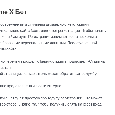
ne Х Бет
т современный и стильный дизайн, но с некоторыми
циального сайта 1xbet является регистрация. Чтобы начать
личный аккаунт. Регистрация занимает всего несколько
 с базовыми персональными данными. После успешной
иям сайта.
но перейти в раздел «Линия», открыть подраздел «Ставь на
кистан.
ой страницы, пользователь может обратиться в службу
ивно представлена и в сети интернет.
йти быструю и простую процедуру регистрации. Это может
со стороны клиента. Чтобы получить опять на 1хбет вход,