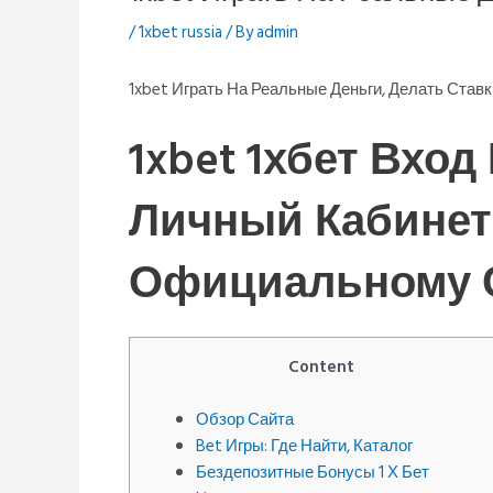
/
1xbet russia
/ By
admin
1xbet Играть На Реальные Деньги, Делать Ставк
1xbet 1хбет Вход
Личный Кабинет 
Официальному 
Content
Обзор Сайта
Bet Игры: Где Найти, Каталог
Бездепозитные Бонусы 1 Х Бет