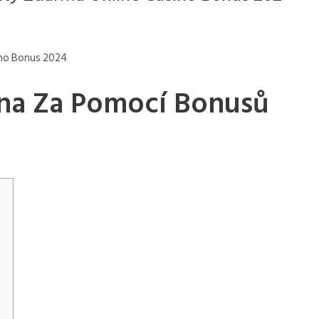
ino Bonus 2024
ina Za Pomocí Bonusů