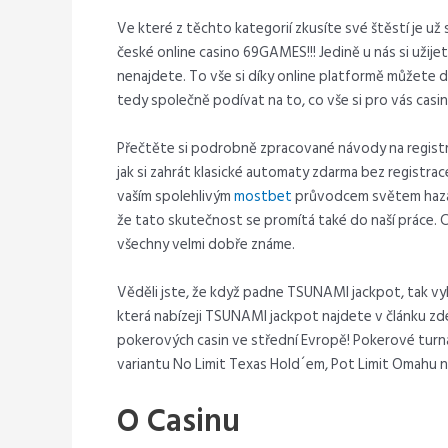
Ve které z těchto kategorií zkusíte své štěstí je u
české online casino 69GAMES!!! Jedině u nás si užijete 
nenajdete. To vše si díky online platformě můžete 
tedy společně podívat na to, co vše si pro vás cas
Přečtěte si podrobně zpracované návody na registraci
jak si zahrát klasické automaty zdarma bez registrace
vaším spolehlivým
mostbet
průvodcem světem hazard
že tato skutečnost se promítá také do naší práce. 
všechny velmi dobře známe.
Věděli jste, že když padne TSUNAMI jackpot, tak vyhrá
která nabízeji TSUNAMI jackpot najdete v článku zd
pokerových casin ve střední Evropě! Pokerové turnaj
variantu No Limit Texas Hold´em, Pot Limit Omahu 
O Casinu