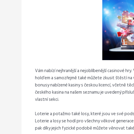
Vám nabízí nejhranější a nejoblíbenější casinové hry.
hold’em a samozřejmě také můžete zkusit štěstí na v
bonusy nabízené kasiny s českou licencí, včetně tě
českého kasina na našem seznamu je uvedený příslu
vlastní sekci.
Loterie a potažmo také losy, které jsou ve své pods
Loterie a losy se hodí pro všechny věkové generace. St
pak díky jejich fyzické podobě můžete věnovat také