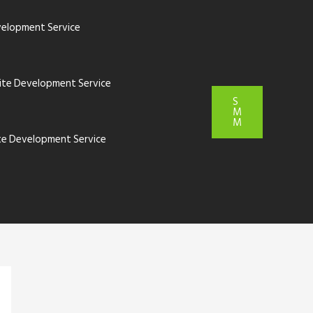
velopment Service
ite Development Service
S
M
M
te Development Service