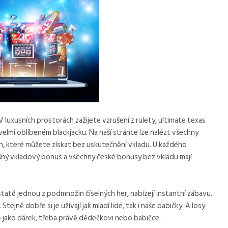
 V luxusních prostorách zažijete vzrušení z rulety, ultimate texas
elmi oblíbeném blackjacku. Na naší stránce lze nalézt všechny
ch, které můžete získat bez uskutečnění vkladu. U každého
šný vkladový bonus a všechny české bonusy bez vkladu mají
tatě jednou z podmnožin číselných her, nabízejí instantní zábavu.
ejně dobře si je užívají jak mladí lidé, tak i naše babičky. A losy
 jako dárek, třeba právě dědečkovi nebo babičce.