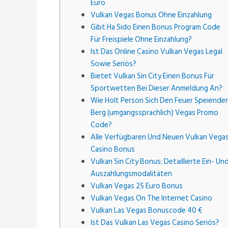
Euro
Vulkan Vegas Bonus Ohne Einzahlung
Gibt Ha Sido Einen Bonus Program Code
Für Freispiele Ohne Einzahlung?
Ist Das Online Casino Vulkan Vegas Legal
Sowie Seriös?
Bietet Vulkan Sin City Einen Bonus Für
Sportwetten Bei Dieser Anmeldung An?
Wie Holt Person Sich Den Feuer Speiender
Berg (umgangssprachlich) Vegas Promo
Code?
Alle Verfügbaren Und Neuen Vulkan Vega
Casino Bonus
Vulkan Sin City Bonus: Detaillierte Ein- Un
Auszahlungsmodalitäten
Vulkan Vegas 25 Euro Bonus
Vulkan Vegas On The Internet Casino
Vulkan Las Vegas Bonuscode 40 €
Ist Das Vulkan Las Vegas Casino Seriös?