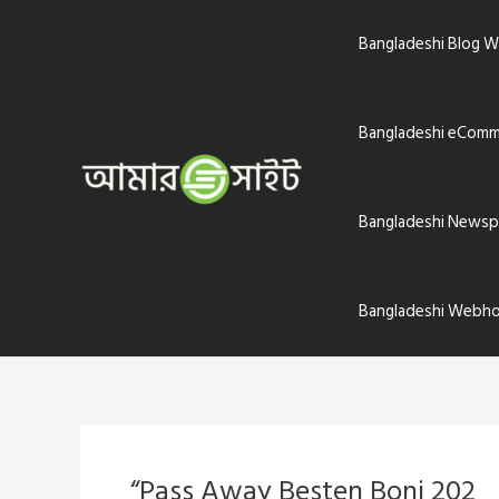
Skip
to
Bangladeshi Blog 
content
Bangladeshi eComm
Bangladeshi Newsp
Bangladeshi Webho
“Pass Away Besten Boni 202