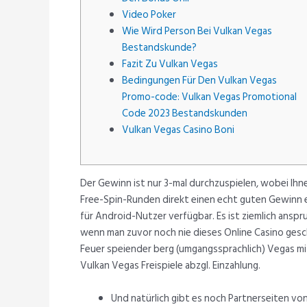
Video Poker
Wie Wird Person Bei Vulkan Vegas
Bestandskunde?
Fazit Zu Vulkan Vegas
Bedingungen Für Den Vulkan Vegas
Promo-code: Vulkan Vegas Promotional
Code 2023 Bestandskunden
Vulkan Vegas Casino Boni
Der Gewinn ist nur 3-mal durchzuspielen, wobei Ihn
Free-Spin-Runden direkt einen echt guten Gewinn erz
für Android-Nutzer verfügbar. Es ist ziemlich anspr
wenn man zuvor noch nie dieses Online Casino gesch
Feuer speiender berg (umgangssprachlich) Vegas mit i
Vulkan Vegas Freispiele abzgl. Einzahlung.
Und natürlich gibt es noch Partnerseiten vo