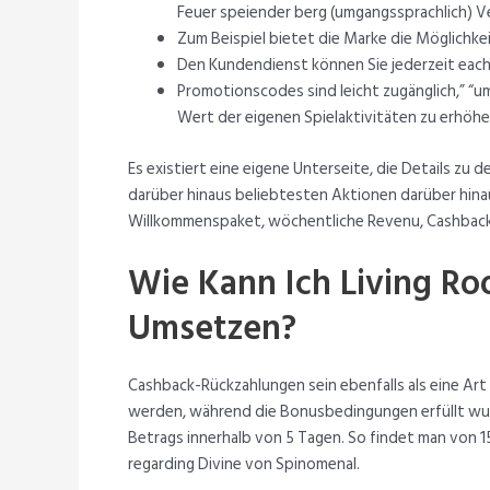
Feuer speiender berg (umgangssprachlich) V
Zum Beispiel bietet die Marke die Möglichke
Den Kundendienst können Sie jederzeit each 
Promotionscodes sind leicht zugänglich,” “u
Wert der eigenen Spielaktivitäten zu erhöhe
Es existiert eine eigene Unterseite, die Details zu
darüber hinaus beliebtesten Aktionen darüber hin
Willkommenspaket, wöchentliche Revenu, Cashback
Wie Kann Ich Living R
Umsetzen?
Cashback-Rückzahlungen sein ebenfalls als eine Ar
werden, während die Bonusbedingungen erfüllt wu
Betrags innerhalb von 5 Tagen. So findet man von 1
regarding Divine von Spinomenal.