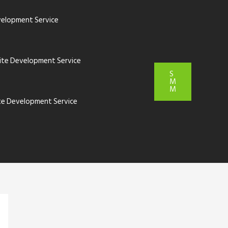
velopment Service
ite Development Service
S
M
M
te Development Service