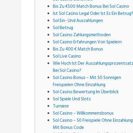
Bis Zu €500 Match Bonus Bei Sol Casino
Ist Sol Casino Legal Oder Ist Es Ein Betrug
Sol Ein- Und Auszahlungen
Sol Betrug
Sol Casino Zahlungsmethoden
Sol Casino Erfahrungen Von Spielern
Bis Zu 400 € Match Bonus
Sol Live Casino
Wie Hoch Ist Der Auszahlungsprozentsat
Bei Sol Casino?
Sol Casino Bonus – Mit 50 Sonnigen
Freispielen Ohne Einzahlung
Sol Casino Bewertung Im Überblick
Sol Spiele Und Slots
Turniere
Sol Casino – Willkommensbonus
Sol Casino – 50 Freispiele Ohne Einzahlung
Mit Bonus Code