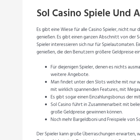
Sol Casino Spiele Und 
Es gibt eine Wiese für alle Casino Spieler, nicht nur
genießen. Es gibt einen ganzen Abschnitt von der Sol 
Spieler interessieren sich nur für Spielautomaten. Ei
genießen, die den Benutzern größere Geldpreise ei
Für diejenigen Spieler, denen es nichts ausm
weitere Angebote.
Man findet unter den Slots welche mit nur
mit wirklich spannenden Features, mit Mega
Es gibt sogar einen Einzahlungsbonus der mit
Sol Casino führt in Zusammenarbeit mit beli
große Geldpreise gewinnen können.
Noch mehr Bargeldboni und Freispiele von So
Der Spieler kann große Überraschungen erwarten, we