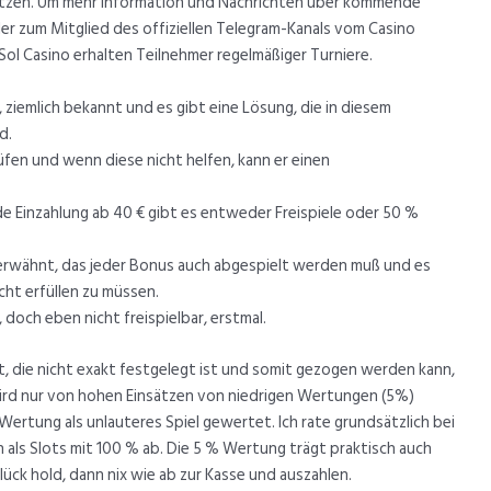
utzen. Um mehr Information und Nachrichten über kommende
r zum Mitglied des offiziellen Telegram-Kanals vom Casino
ol Casino erhalten Teilnehmer regelmäßiger Turniere.
t, ziemlich bekannt und es gibt eine Lösung, die in diesem
d.
prüfen und wenn diese nicht helfen, kann er einen
jede Einzahlung ab 40 € gibt es entweder Freispiele oder 50 %
erwähnt, das jeder Bonus auch abgespielt werden muß und es
ht erfüllen zu müssen.
, doch eben nicht freispielbar, erstmal.
elt, die nicht exakt festgelegt ist und somit gezogen werden kann,
 wird nur von hohen Einsätzen von niedrigen Wertungen (5%)
Wertung als unlauteres Spiel gewertet. Ich rate grundsätzlich bei
 als Slots mit 100 % ab. Die 5 % Wertung trägt praktisch auch
lück hold, dann nix wie ab zur Kasse und auszahlen.