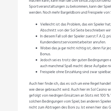
machen kann, kann man die Live Einsatzoption ben
Sportveranstaltungen zu bekommen, kann der Spiele
werden. Noch mehr Bargeldboni und Freispiele von S
Vielleicht ist das Problem, das ein Spieler ha
Abschnitt von der Sol Seite beschrieben wir
In diesem Fall soll der Spieler zuerst F.A.Q. 
Kundendienstservicemitarbeiter anrufen.
Wobei das ja gar nicht richtig ist, denn für 
Bonus.
Jedoch sei es trotz der guten Bedingungen 
auch manchmal Spaß macht diese Aufgabe nic
Freispiele ohne Einzahlung sind zwar spielbar
Auch hier finde ich, das es sich um eine Regel hand
wie diese gebraucht wird. Auch hier im Sol Casino
gefolgt von niedrigen Einsätzen an Slots mit 100 % 
solchen Bedingungen vom Spiel, bei anderen Spielen
nicht zum Abtragen des Boni zu. Ist einen hier das G