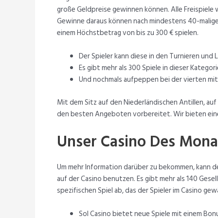
große Geldpreise gewinnen können. Alle Freispiel
Gewinne daraus können nach mindestens 40-malige
einem Höchstbetrag von bis zu 300 € spielen.
Der Spieler kann diese in den Turnieren und
Es gibt mehr als 300 Spiele in dieser Kategor
Und nochmals aufpeppen bei der vierten mit
Mit dem Sitz auf den Niederländischen Antillen, au
den besten Angeboten vorbereitet. Wir bieten eine
Unser Casino Des Mon
Um mehr Information darüber zu bekommen, kann de
auf der Casino benutzen. Es gibt mehr als 140 Gese
spezifischen Spiel ab, das der Spieler im Casino gew
Sol Casino bietet neue Spiele mit einem Bonu