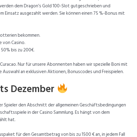
e werden dem Dragon’s Gold 100-Slot gutgeschrieben und
m Einsatz ausgezahlt werden. Sie können einen 75 %-Bonus mit
 Lotterien bekommen.
ie von Casino.
 50% bis zu 200€.
f Curacao. Nur für unsere Abonnenten haben wir spezielle Boni mit
 Auswahl an exklusiven Aktionen, Bonuscodes und Freispielen.
ats Dezember
r Spieler den Abschnitt der allgemeinen Geschäftsbedingungen
llschaftsspiele in der Casino Sammlung. Es hängt von dem
ählt hat.
spaket für den Gesamtbetrag von bis zu 1500 € an, in jedem Fall